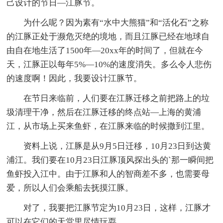
己设计的节日—江豚节。
为什么呢？因为素有“水中大熊猫”和“活化石”之称
的江豚正处于濒危灭绝的境地，而且江豚已经在地球自
由自在地生活了1500年—20xx年的时间了，但就在今
天，江豚正以每年5%—10%的速度消失。多么令人悲伤
的速度啊！因此，我要设计江豚节。
在节日来临前，人们要在江豚迁移之前把路上的垃
圾清理干净，然后在江豚迁移的终点站—上海的黄浦
江，从市场上买来鱼虾，在江豚来临的时候撒到江里。
资料上说，江豚是从9月5日迁移，10月23日到达黄
浦江。我们要在10月23日江豚顶风探出头的`那一瞬间把
鱼虾投入江中。由于江豚和人的智商差不多，也需要母
爱，所以人们会乘船去抚摸江豚。
对了，我要把江豚节定为10月23日，这样，江豚才
可以在它们的天堂里尽情玩耍。