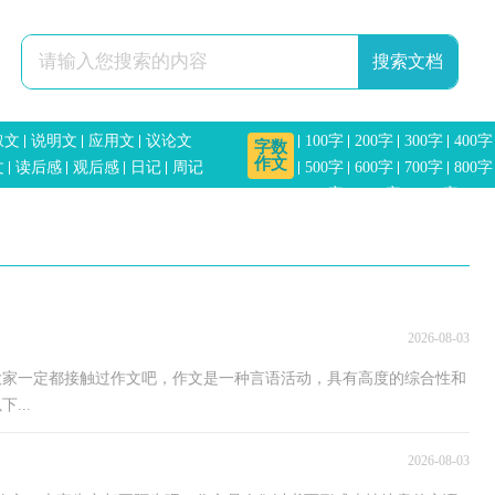
叙文
说明文
应用文
议论文
100字
200字
300字
400字
字数
作文
文
读后感
观后感
日记
周记
500字
600字
700字
800字
信
900字
1000字
1200字
15
2000字
2500字
3000字
2026-08-03
，大家一定都接触过作文吧，作文是一种言语活动，具有高度的综合性和
...
2026-08-03