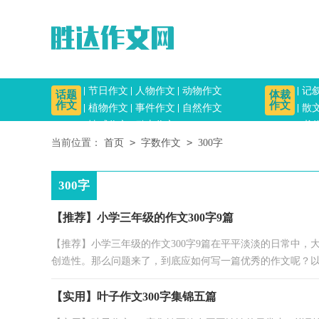
节日作文
人物作文
动物作文
记
话题
体裁
作文
作文
植物作文
事件作文
自然作文
散
情感作文
励志作文
书
>
>
当前位置：
首页
字数作文
300字
300字
【推荐】小学三年级的作文300字9篇
【推荐】小学三年级的作文300字9篇在平平淡淡的日常中
创造性。那么问题来了，到底应如何写一篇优秀的作文呢？以下
【实用】叶子作文300字集锦五篇