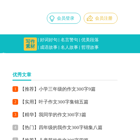
会员登录
会员注册
好词好句
名言警句
优美段落
写作
素材
成语故事
名人故事
哲理故事
00字
优秀文章
【推荐】小学三年级的作文300字9篇
1
【实用】叶子作文300字集锦五篇
2
【精华】我同学的作文300字3篇
3
【热门】四年级的我作文300字锦集八篇
4