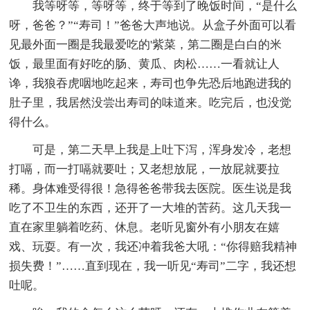
我等呀等，等呀等，终于等到了晚饭时间，“是什么
呀，爸爸？”“寿司！”爸爸大声地说。从盒子外面可以看
见最外面一圈是我最爱吃的'紫菜，第二圈是白白的米
饭，最里面有好吃的肠、黄瓜、肉松……一看就让人
谗，我狼吞虎咽地吃起来，寿司也争先恐后地跑进我的
肚子里，我居然没尝出寿司的味道来。吃完后，也没觉
得什么。
可是，第二天早上我是上吐下泻，浑身发冷，老想
打嗝，而一打嗝就要吐；又老想放屁，一放屁就要拉
稀。身体难受得很！急得爸爸带我去医院。医生说是我
吃了不卫生的东西，还开了一大堆的苦药。这几天我一
直在家里躺着吃药、休息。老听见窗外有小朋友在嬉
戏、玩耍。有一次，我还冲着我爸大吼：“你得赔我精神
损失费！”……直到现在，我一听见“寿司”二字，我还想
吐呢。