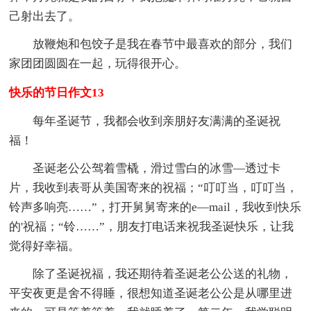
己射出去了。
放鞭炮和包饺子是我在春节中最喜欢的部分，我们
家团团圆圆在一起，玩得很开心。
快乐的节日作文13
每年圣诞节，我都会收到亲朋好友满满的圣诞祝
福！
圣诞老公公驾着雪橇，滑过雪白的冰雪—透过卡
片，我收到表哥从美国寄来的祝福；“叮叮当，叮叮当，
铃声多响亮……”，打开舅舅寄来的e—mail，我收到快乐
的'祝福；“铃……”，朋友打电话来祝我圣诞快乐，让我
觉得好幸福。
除了圣诞祝福，我还期待着圣诞老公公送的礼物，
平安夜更是舍不得睡，很想知道圣诞老公公是从哪里进