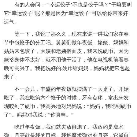
有的人会问：“‘幸运饺子’不也是饺子吗？”干嘛要叫
它“幸运饺子”呢？那是因为“幸运饺子”可以给你带来好
运气。
等一下，我说了那么久，现在来讲一讲我们家在春
节中包饺子的分工吧。舅舅们做年夜饭，姥姥、妈妈和
姑姑来包饺子，大姨和老姨擀面皮，我来洗硬币。因为
姥爷身体不太好，就不用他干活了，他在电视机前看春
晚可高兴了。我把洗好的.硬币给妈妈，妈妈就把它包起
来了。
不一会儿，丰盛的年夜饭就摆满了一大桌子。开始
吃了，我在吃第六个饺子的时候，牙有点疼，拿出来发
现咬到了硬币，我高兴地对妈妈说：“妈妈，我吃到硬币
了”。妈妈对我说：“你真棒。”
吃过年夜饭，我们就去放鞭炮了。我放的是魔术
弹，月亮就是我的目标，我把魔术弹对准月亮，它就自