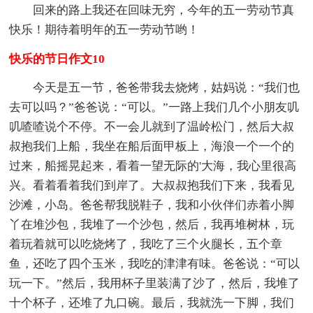
回来的路上我还在回味无穷，今年的五一劳动节真
快乐！期待着明年的五一劳动节哟！
快乐的节日作文10
今天是五一节，爸爸带我去烧烤，姑妈说：“我们也
去可以吗？”爸爸说：“可以。”一路上我们几个小朋友叽
叽喳喳说个不停。不一会儿就到了温岭松门，然后大叔
叔抱我们上船，我坐在船后面甲板上，海浪一个一个的
过来，船摇晃起来，看着一望无际的'大海，我心里很高
兴。看着看着我们到岸了。大叔叔抱我们下来，我看见
沙滩，小岛。爸爸帮我脱鞋子，我和小伙伴们赤着小脚
丫在堆沙包，我堆了一个沙包，然后，我再堆树林，玩
着玩着就可以吃烧烤了，我吃了三个火腿长，五个章
鱼，还吃了四个玉米，我吃的津津有味。爸爸说：“可以
玩一下。”然后，我用杯子里装满了沙了，然后，我堆了
十个杯子，还堆了九口碗。最后，我就洗一下脚，我们