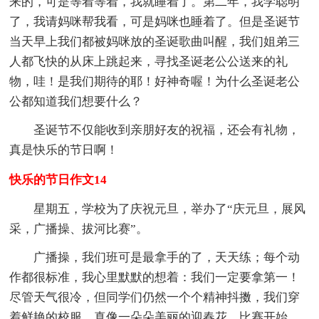
来的，可是等着等着，我就睡着了。第二年，我学聪明
了，我请妈咪帮我看，可是妈咪也睡着了。但是圣诞节
当天早上我们都被妈咪放的圣诞歌曲叫醒，我们姐弟三
人都飞快的从床上跳起来，寻找圣诞老公公送来的礼
物，哇！是我们期待的耶！好神奇喔！为什么圣诞老公
公都知道我们想要什么？
圣诞节不仅能收到亲朋好友的祝福，还会有礼物，
真是快乐的节日啊！
快乐的节日作文14
星期五，学校为了庆祝元旦，举办了“庆元旦，展风
采，广播操、拔河比赛”。
广播操，我们班可是最拿手的了，天天练；每个动
作都很标准，我心里默默的想着：我们一定要拿第一！
尽管天气很冷，但同学们仍然一个个精神抖擞，我们穿
着鲜艳的校服，真像一朵朵美丽的迎春花。比赛开始