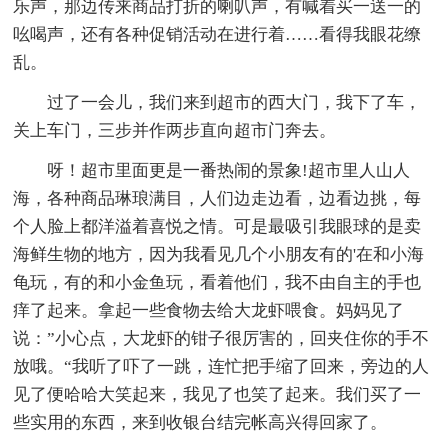
乐声，那边传来商品打折的喇叭声，有喊着买一送一的
吆喝声，还有各种促销活动在进行着……看得我眼花缭
乱。
过了一会儿，我们来到超市的西大门，我下了车，
关上车门，三步并作两步直向超市门奔去。
呀！超市里面更是一番热闹的景象!超市里人山人
海，各种商品琳琅满目，人们边走边看，边看边挑，每
个人脸上都洋溢着喜悦之情。可是最吸引我眼球的是卖
海鲜生物的地方，因为我看见几个小朋友有的'在和小海
龟玩，有的和小金鱼玩，看着他们，我不由自主的手也
痒了起来。拿起一些食物去给大龙虾喂食。妈妈见了
说：”小心点，大龙虾的钳子很厉害的，回夹住你的手不
放哦。“我听了吓了一跳，连忙把手缩了回来，旁边的人
见了便哈哈大笑起来，我见了也笑了起来。我们买了一
些实用的东西，来到收银台结完帐高兴得回家了。