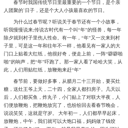
春节时我国传统节日里最重要的一个节日，是个亲
人团聚的`日子，还是个大人小孩最喜欢的节日。
为什么过春节呢？听说关于春节还有一个小故事，
听我慢慢说来;传说古时代有一个叫“年”的怪兽，每一年
除夕就到村子里伤人性命。有一年，“年”又一次来到村
子里，可是这一年和往年不一样，他看见有一家人的大
门口上贴着大红纸，他很好奇，便走上前，一阵“噼噼啪
啪”的响声，把“年”吓跑了。那一家人看了哈哈大笑，从
此，人们用贴红纸，放鞭炮来赶“年”
春节前，要做好多事，从腊月二十三开始，要买灶
糖，送灶王爷上天，二十四，全家人都扫房子。几天以
后，人们都买鱼，炸丸子，小门贴上了对联大半夜，人
们便放鞭炮，把鞭炮放完了，也纷纷回去看春节晚会，
说说笑笑，这就是守岁。 大年初一，人们都早早起床，
放鞭炮，中午，我们就可以大饱口福，妈妈做了钱饺