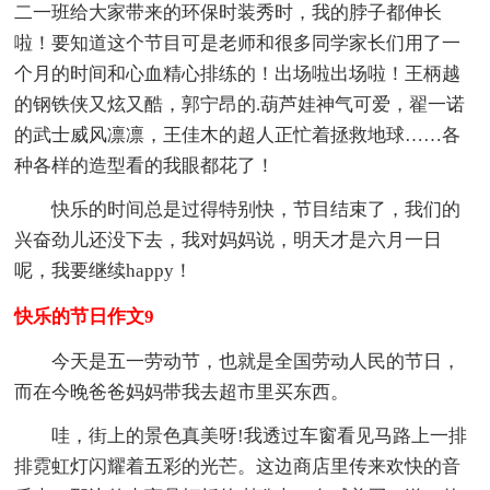
二一班给大家带来的环保时装秀时，我的脖子都伸长
啦！要知道这个节目可是老师和很多同学家长们用了一
个月的时间和心血精心排练的！出场啦出场啦！王柄越
的钢铁侠又炫又酷，郭宁昂的.葫芦娃神气可爱，翟一诺
的武士威风凛凛，王佳木的超人正忙着拯救地球……各
种各样的造型看的我眼都花了！
快乐的时间总是过得特别快，节目结束了，我们的
兴奋劲儿还没下去，我对妈妈说，明天才是六月一日
呢，我要继续happy！
快乐的节日作文9
今天是五一劳动节，也就是全国劳动人民的节日，
而在今晚爸爸妈妈带我去超市里买东西。
哇，街上的景色真美呀!我透过车窗看见马路上一排
排霓虹灯闪耀着五彩的光芒。这边商店里传来欢快的音