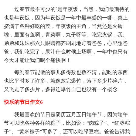
过春节最不可少的`是年夜饭，当然，我们最期待的
也是年夜饭，因为年夜饭是一年中最丰盛的一餐，桌上
挤满了各种好吃的菜，年夜饭的主角，当然还是火锅
啦，里面有鱼啊，青菜啊，丸子呀等。吃完火锅，我、
弟弟和妹妹那六只眼睛都齐刷刷地盯着爸爸，心里想爸
爸，我们吃完了，果汁什么时候上场啊，一年中也只有
今天才能让我们喝个痛快啊！
每到春节能做的事儿多得数也数不清，能吃的东西
也比平时多了许多，就像放完爆竹，落下多少片碎片，
又飞走了多少片，多得连爆竹自已也没有一个概念
快乐的节日作文6
我最喜欢的节日是阴历五月五日端午节，因为端午
节可以吃各种各样的粽子，比如说：“肉粽子”、“红枣粽
子”、“黄米粽子”可多了，还可以吃绿豆糕。爸爸告诉我