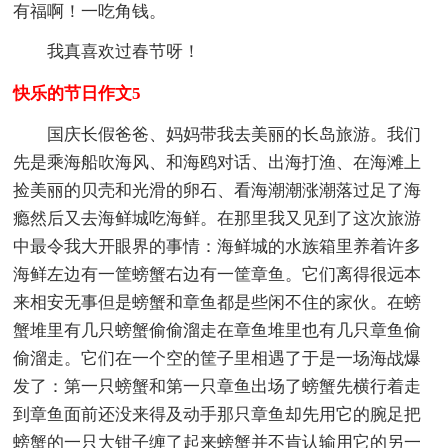
有福啊！一吃角钱。
我真喜欢过春节呀！
快乐的节日作文5
国庆长假爸爸、妈妈带我去美丽的长岛旅游。我们
先是乘海船吹海风、和海鸥对话、出海打渔、在海滩上
捡美丽的贝壳和光滑的卵石、看海潮潮涨潮落过足了海
瘾然后又去海鲜城吃海鲜。在那里我又见到了这次旅游
中最令我大开眼界的事情：海鲜城的水族箱里养着许多
海鲜左边有一筐螃蟹右边有一筐章鱼。它们离得很远本
来相安无事但是螃蟹和章鱼都是些闲不住的家伙。在螃
蟹堆里有几只螃蟹偷偷溜走在章鱼堆里也有几只章鱼偷
偷溜走。它们在一个空的筐子里相遇了于是一场海战爆
发了：第一只螃蟹和第一只章鱼出场了螃蟹先横行着走
到章鱼面前还没来得及动手那只章鱼却先用它的腕足把
螃蟹的一只大钳子缠了起来螃蟹并不肯认输用它的另一