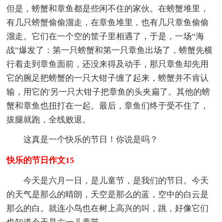
但是，螃蟹和章鱼都是些闲不住的家伙。在螃蟹堆里，
有几只螃蟹偷偷溜走，在章鱼堆里，也有几只章鱼偷偷
溜走。它们在一个空的筐子里相遇了，于是，一场“海
战”爆发了：第一只螃蟹和第一只章鱼出场了，螃蟹先横
行着走到章鱼面前，还没来得及动手，那只章鱼却先用
它的腕足把螃蟹的一只大钳子缠了起来，螃蟹并不肯认
输，用它的'另一只大钳子把章鱼的头夹扁了。其他的螃
蟹和章鱼也扭打在一起。最后，章鱼们终于受不住了，
拔腿就跑，全线败退。
这真是一个快乐的节日！你说是吗？
快乐的节日作文15
今天是六月一日，是儿童节，是我们的节日。今天
的天气是那么的晴朗，天空是那么的蓝，空中的白云是
那么的白。就连小鸟也在树上高兴的叫，跳，好像它们