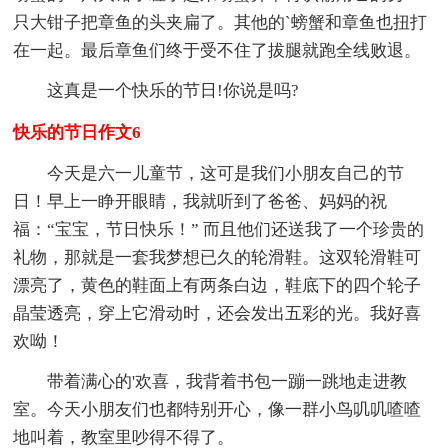
只大钳子把章鱼的头夹扁了。其他的`螃蟹和章鱼也扭打
在一起。最后章鱼们终于受不住了拔腿就跑全线败退。
这真是一个快乐的节日!你说是吗?
快乐的节日作文6
今天是六一儿童节，这可是我们小朋友自己的节
日！早上一睁开眼睛，我就听到了爸爸、妈妈的祝
福：“宝宝，节日快乐！” 而且他们还送我了一个珍贵的
礼物，那就是一套我梦想已久的轮滑鞋。这双轮滑鞋可
漂亮了，黄色的鞋面上有两条白边，鞋底下的四个轮子
晶莹透亮，穿上它滑动时，还会发出五彩的光。我好喜
欢呦！
带着满心的'欢喜，我背着书包一蹦一跳地走进教
室。今天小朋友们也都特别开心，像一群小鸟叽叽喳喳
地叫着，教室里吵得不得了。