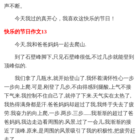
声不断。
今天我过的真开心，我喜欢这快乐的节日！
快乐的节日作文13
今天,我和爸爸妈妈一起去爬山.
到了石壁峰脚下,只见石壁峰很低,不过几步就能登到
顶峰似的.
我们拿了几瓶水,就开始登山了.我怀着满怀性心一步
一步向上爬.可是,刚登了几步,不由得感到腿酸,上气不接
下气来.我控制不住自己了,就停了下来.天气实在太热了,
我热得满身都是汗.爸爸妈妈却超过了我,我终于失去了疲
劳.我奋力的向上爬,一步.两步.三步......我渐渐的超过了爸
爸妈妈,我边走边看周围的.风景,过了一会儿,我渐渐的接
近了顶峰.原来,是周围的风景吸引了我的积极性,把疲劳赶
走了.