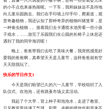
着，真像一只只调皮的小猴子啊，还有一些坐着婴儿车
的小不点也来凑热闹呢。一下车，我和妹妹迫不及待地
向儿童乐园跑去。我们在手印墙上印手印，爬索道，观
赏奇趣植物，我还认知了那种奇异的植物叫猪笼草，是
一种食虫植物，。接着我们去卡通喷水池旁看一些小孩
子戏水，……游完了乐园我们在公园的长椅子上休息还
遇到了我的同学海玥呢！
晚上，爸爸带我们去吃了美味大餐，我突然感觉好
爱我的爸爸啊，真希望天天是儿童节，这样爸爸就有空
天天陪我玩了。
快乐的节日作文3
今天是我们盼望已久的六一儿童节，学校组织了入
队仪式、吹泡泡，还有跳蚤市场义卖活动。
我起了个大早，背上种子和泡泡水，走进了教室。
只见教室里挂满了气球、彩带，桌椅的摆放也和原来不