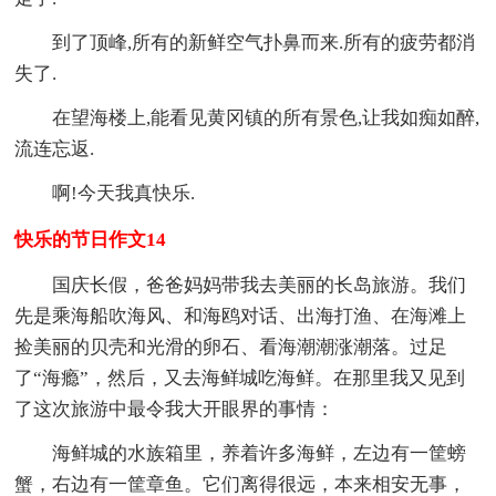
到了顶峰,所有的新鲜空气扑鼻而来.所有的疲劳都消
失了.
在望海楼上,能看见黄冈镇的所有景色,让我如痴如醉,
流连忘返.
啊!今天我真快乐.
快乐的节日作文14
国庆长假，爸爸妈妈带我去美丽的长岛旅游。我们
先是乘海船吹海风、和海鸥对话、出海打渔、在海滩上
捡美丽的贝壳和光滑的卵石、看海潮潮涨潮落。过足
了“海瘾”，然后，又去海鲜城吃海鲜。在那里我又见到
了这次旅游中最令我大开眼界的事情：
海鲜城的水族箱里，养着许多海鲜，左边有一筐螃
蟹，右边有一筐章鱼。它们离得很远，本来相安无事，