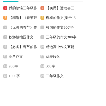
我的烦恼三年级作
【实用】运动会三
【精选】《春节拜
柳树的作文(集合15
文
年级作文四篇
《无聊的春节》作
校园的作文600字4
年》作文600字3篇
篇)
秋游植物园作文
三年级的作文300字
文600字合集5篇
篇
【必备】春节的作
精选高中作文五篇
锦集五篇
高考作文
优美段落
文600字汇总十篇
900字
300字
1500字
二年级作文