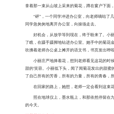
拿着那一束从山坡上采来的菊花，蹲在窗户下面
“砰”，一个同学冲进办公室，向老师嘀咕了
同学急匆匆地离开办公室，向操场走去。
好机会，从放学等到现在，终于盼来了。小
了瞧，在蹑手蹑脚地钻进办公室。她手中的菊花
吹拂着老师办公桌上摊开的语文书，书页发出哗
小丽庄严地捧着花，想到老师看见这花的时
甜的'笑容。小丽低下头，闻了闻菊花发出的甜蜜
了自己所有的芳香，所有的力量，所有的青春，
在回家的路上，她想，老师一定会看到这束
照在地球仪上，墨水瓶上，和那依然停留在
的今天。