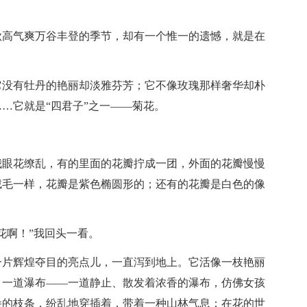
秋高气爽万谷丰登的季节，却有一个惟一的遗憾，就是在
它没有牡丹的艳丽却淡雅芬芳；它不像玫瑰那样奢华却朴
…它就是“四君子”之一——菊花。
我眼花缭乱，有的里面的花瓣拧成一团，外面的花瓣慢慢
绒毛一样，花瓣是紫色椭圆形的；还有的花瓣是白色的像
花啊！”我回头一看。
一片辉煌夺目的亮点儿，一直泻到地上。它活像一枝艳丽
，一道瀑布——一道静止、散发着浓香的瀑布，仿佛女孩
朵的枝条，纷乱地穿插着，带着一种山林气息；在花的世