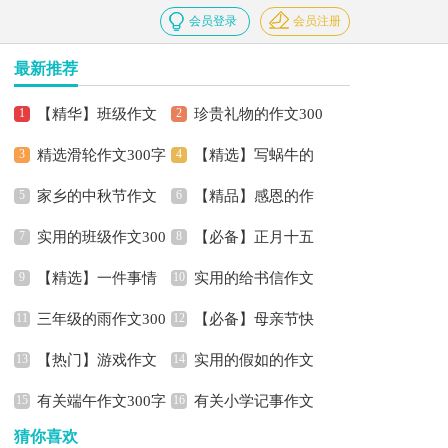
会员登录
会员注册
最新推荐
【精华】班级作文
珍贵礼物的作文300
精选滑轮作文300字
【精选】写蜗牛的
300字锦集10篇
字锦集8篇
家乡的中秋节作文
【精品】感恩的作
4篇
作文300字四篇
实用的班级作文300
【必备】正月十五
300字集合七篇
文300字集合5篇
【精选】一件事情
实用的给书信作文
字锦集七篇
闹元宵作文300字3篇
三年级的雨作文300
【必备】母亲节快
的作文300字四篇
300字汇总八篇
【热门】游戏作文
实用的假如的作文
字四篇
乐的作文300字3篇
有关端午作文300字
有关小学记事作文
300字四篇
300字3篇
猜你喜欢
4篇
300字3篇