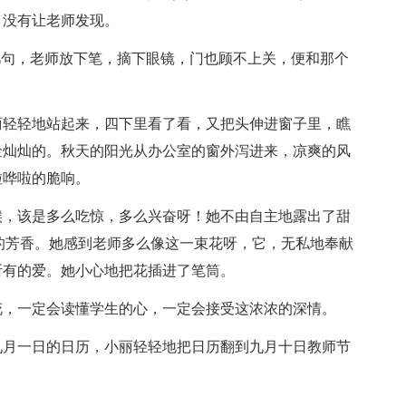
，没有让老师发现。
几句，老师放下笔，摘下眼镜，门也顾不上关，便和那个
丽轻轻地站起来，四下里看了看，又把头伸进窗子里，瞧
金灿灿的。秋天的阳光从办公室的窗外泻进来，凉爽的风
啦哗啦的脆响。
候，该是多么吃惊，多么兴奋呀！她不由自主地露出了甜
的芳香。她感到老师多么像这一束花呀，它，无私地奉献
所有的爱。她小心地把花插进了笔筒。
花，一定会读懂学生的心，一定会接受这浓浓的深情。
九月一日的日历，小丽轻轻地把日历翻到九月十日教师节