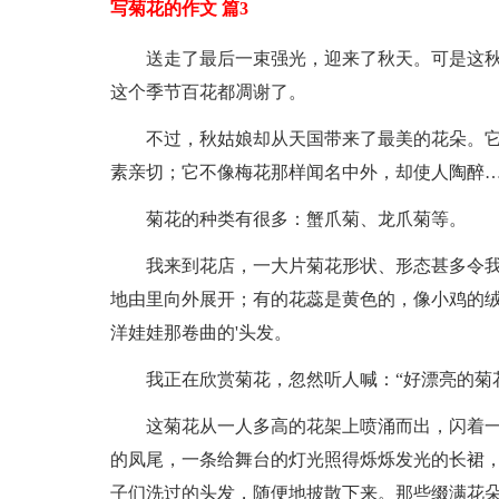
写菊花的作文 篇3
送走了最后一束强光，迎来了秋天。可是这
这个季节百花都凋谢了。
不过，秋姑娘却从天国带来了最美的花朵。
素亲切；它不像梅花那样闻名中外，却使人陶醉…
菊花的种类有很多：蟹爪菊、龙爪菊等。
我来到花店，一大片菊花形状、形态甚多令
地由里向外展开；有的花蕊是黄色的，像小鸡的
洋娃娃那卷曲的'头发。
我正在欣赏菊花，忽然听人喊：“好漂亮的菊
这菊花从一人多高的花架上喷涌而出，闪着
的凤尾，一条给舞台的灯光照得烁烁发光的长裙
子们洗过的头发，随便地披散下来。那些缀满花