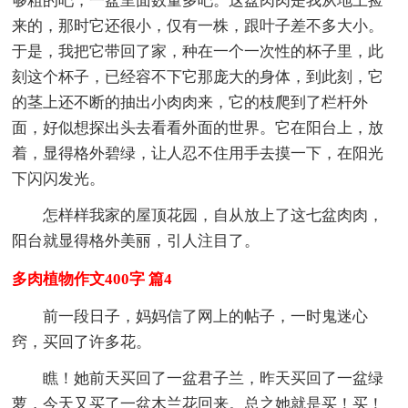
够粗的吧，一盆里面数量多吧。这盘肉肉是我从地上捡
来的，那时它还很小，仅有一株，跟叶子差不多大小。
于是，我把它带回了家，种在一个一次性的杯子里，此
刻这个杯子，已经容不下它那庞大的身体，到此刻，它
的茎上还不断的抽出小肉肉来，它的枝爬到了栏杆外
面，好似想探出头去看看外面的世界。它在阳台上，放
着，显得格外碧绿，让人忍不住用手去摸一下，在阳光
下闪闪发光。
怎样样我家的屋顶花园，自从放上了这七盆肉肉，
阳台就显得格外美丽，引人注目了。
多肉植物作文400字 篇4
前一段日子，妈妈信了网上的帖子，一时鬼迷心
窍，买回了许多花。
瞧！她前天买回了一盆君子兰，昨天买回了一盆绿
萝，今天又买了一盆木兰花回来。总之她就是买！买！