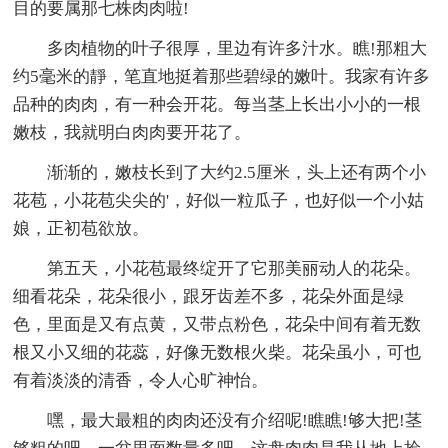
目的要属那七株肉肉啦!
多肉植物的叶子很厚，里边有许多汁水。瞧!那粗大
约5毫米的靜，笔直地挺着那些碧绿的嫩叶。我家有许多
品种的肉肉，有一种会开花。每当茎上长出小小的一根
嫩枝，我就明白肉肉要开花了。
渐渐的，嫩枝长到了大约2.5厘米，头上还有两个小
花苞，小花苞尖尖的'，好似一粒瓜子，也好似一个小姑
娘，正初苞欲放。
第五天，小花苞最终绽开了它那美丽动人的花朵。
细看花朵，花朵很小，跟牙齿差不多，花朵外面是绿
色，里面是又有点黄，又带点粉色，花朵中间有着无数
根又小又细的花蕊，好像无数根火柴。花朵虽小，可也
有着淡淡的清香，令人心旷神怡。
嘿，最大最粗的肉肉还没有介绍呢!瞧瞧!够大把!茎