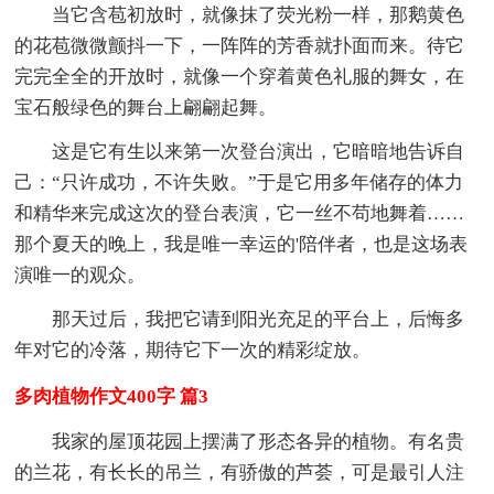
当它含苞初放时，就像抹了荧光粉一样，那鹅黄色
的花苞微微颤抖一下，一阵阵的芳香就扑面而来。待它
完完全全的开放时，就像一个穿着黄色礼服的舞女，在
宝石般绿色的舞台上翩翩起舞。
这是它有生以来第一次登台演出，它暗暗地告诉自
己：“只许成功，不许失败。”于是它用多年储存的体力
和精华来完成这次的登台表演，它一丝不苟地舞着……
那个夏天的晚上，我是唯一幸运的'陪伴者，也是这场表
演唯一的观众。
那天过后，我把它请到阳光充足的平台上，后悔多
年对它的冷落，期待它下一次的精彩绽放。
多肉植物作文400字 篇3
我家的屋顶花园上摆满了形态各异的植物。有名贵
的兰花，有长长的吊兰，有骄傲的芦荟，可是最引人注