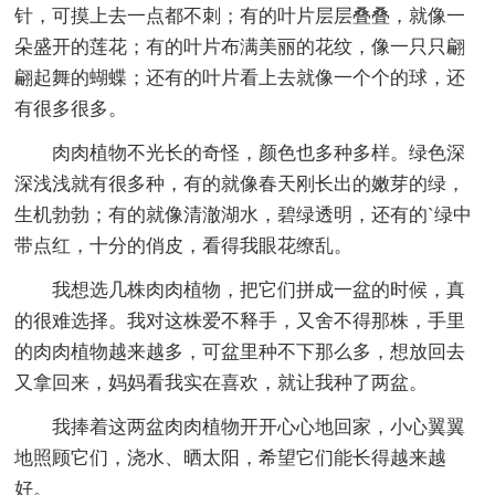
针，可摸上去一点都不刺；有的叶片层层叠叠，就像一
朵盛开的莲花；有的叶片布满美丽的花纹，像一只只翩
翩起舞的蝴蝶；还有的叶片看上去就像一个个的球，还
有很多很多。
肉肉植物不光长的奇怪，颜色也多种多样。绿色深
深浅浅就有很多种，有的就像春天刚长出的嫩芽的绿，
生机勃勃；有的就像清澈湖水，碧绿透明，还有的`绿中
带点红，十分的俏皮，看得我眼花缭乱。
我想选几株肉肉植物，把它们拼成一盆的时候，真
的很难选择。我对这株爱不释手，又舍不得那株，手里
的肉肉植物越来越多，可盆里种不下那么多，想放回去
又拿回来，妈妈看我实在喜欢，就让我种了两盆。
我捧着这两盆肉肉植物开开心心地回家，小心翼翼
地照顾它们，浇水、晒太阳，希望它们能长得越来越
好。