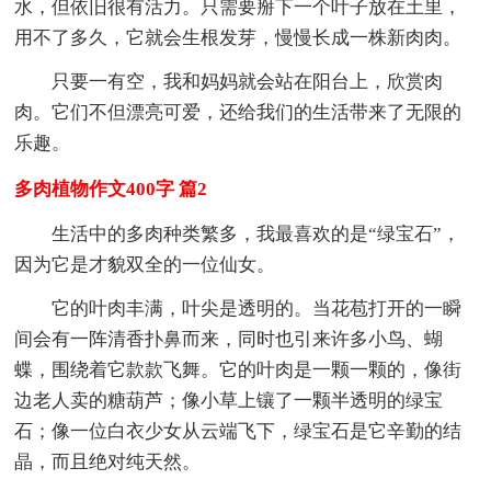
水，但依旧很有活力。只需要掰下一个叶子放在土里，
用不了多久，它就会生根发芽，慢慢长成一株新肉肉。
只要一有空，我和妈妈就会站在阳台上，欣赏肉
肉。它们不但漂亮可爱，还给我们的生活带来了无限的
乐趣。
多肉植物作文400字 篇2
生活中的多肉种类繁多，我最喜欢的是“绿宝石”，
因为它是才貌双全的一位仙女。
它的叶肉丰满，叶尖是透明的。当花苞打开的一瞬
间会有一阵清香扑鼻而来，同时也引来许多小鸟、蝴
蝶，围绕着它款款飞舞。它的叶肉是一颗一颗的，像街
边老人卖的糖葫芦；像小草上镶了一颗半透明的绿宝
石；像一位白衣少女从云端飞下，绿宝石是它辛勤的结
晶，而且绝对纯天然。