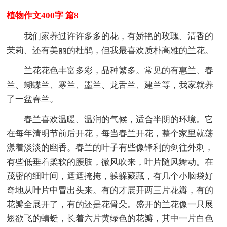
植物作文400字 篇8
我们家养过许许多多的花，有娇艳的玫瑰、清香的
茉莉、还有美丽的杜鹃，但我最喜欢质朴高雅的兰花。
兰花花色丰富多彩，品种繁多。常见的有惠兰、春
兰、蝴蝶兰、寒兰、墨兰、龙舌兰、建兰等，我家就养
了一盆春兰。
春兰喜欢温暖、温润的气候，适合半阴的环境。它
在每年清明节前后开花，每当春兰开花，整个家里就荡
漾着淡淡的幽香。春兰的叶子有些像锋利的剑往外刺，
有些低垂着柔软的腰肢，微风吹来，叶片随风舞动。在
茂密的细叶间，遮遮掩掩，躲躲藏藏，有几个小脑袋好
奇地从叶片中冒出头来。有的才展开两三片花瓣，有的
花瓣全展开了，有的还是花骨朵。盛开的兰花像一只展
翅欲飞的蜻蜓，长着六片黄绿色的花瓣，其中一片白色