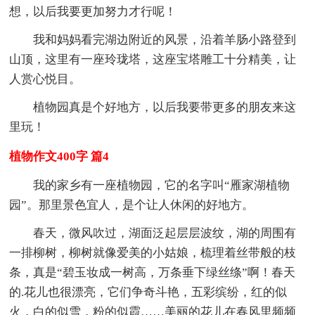
想，以后我要更加努力才行呢！
我和妈妈看完湖边附近的风景，沿着羊肠小路登到
山顶，这里有一座玲珑塔，这座宝塔雕工十分精美，让
人赏心悦目。
植物园真是个好地方，以后我要带更多的朋友来这
里玩！
植物作文400字 篇4
我的家乡有一座植物园，它的名字叫“雁家湖植物
园”。那里景色宜人，是个让人休闲的好地方。
春天，微风吹过，湖面泛起层层波纹，湖的周围有
一排柳树，柳树就像爱美的小姑娘，梳理着丝带般的枝
条，真是“碧玉妆成一树高，万条垂下绿丝绦”啊！春天
的.花儿也很漂亮，它们争奇斗艳，五彩缤纷，红的似
火，白的似雪，粉的似霞……美丽的花儿在春风里频频