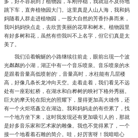
多，好不容易到了植物园，车刚停稳，我就迫不及待地
跳下车，直奔植物园大门。这里真是人山人海，我和妈
妈随着人群走进植物园，一股大自然的芳香扑鼻而来，
我叫妈妈快点走，去欣赏美丽的花草和树木。植物园里
有好多树和花，虽然有些我叫不上名字，但它们真是太
美了。
我们沿着蜿蜒的小路继续往前走，眼前出现一个波
光粼粼的小湖，湖正中有一个音乐喷泉。音乐喷泉的水
是跟着音量高低喷射的'，音量高时，水柱能有几层楼
高，好像几条长龙冲向天空。走着走着，我们看见不远
处有一座彩虹桥，在湖水和白桦树的映衬下格外秀丽。
巨大的摩天轮在阳光的照耀下，显得更加高大雄伟，还
有一个火炬塔矗立在湖边。我和妈妈走的有些累了，找
一个地方坐下来，这时我发现还有更加吸引人的，那就
是好多音乐家和艺术家的雕像。我也不觉得累了，一个
接一个地看着石雕的简介。哇，好厉害呀！我暗暗心