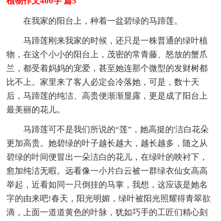
植物作文400字 篇5
在我家的阳台上，种着一盆碧绿的马蹄莲。
马蹄莲刚来我家的时候，还只是一株普通的绿叶植
物，在这个小小的阳台上，茂密的常青藤、怒放的蟹爪
兰，都受着妈妈的宠爱，甚至她连那个微型的发财树都
比不上。家里来了客人必定会冷落她，可是，数十天
后，马蹄莲的纯洁、高贵便渐渐显露，更是成了阳台上
最美丽的花儿。
马蹄莲可不是我们所说的“莲”，她高挺的'洁白花朵
更加高贵。她碧绿的叶子越长越大，越长越多，随之从
碧绿的叶间便冒出一朵洁白的花儿，在绿叶的映衬下，
愈加纯洁无暇。远看像一小片白云被一群绿衣仙女高高
举起，近看如同一只倒挂的马掌，我想，这应该是她名
字的由来吧!春天，阳光明媚，绿叶被阳光照耀得青翠欲
滴，上面一道道黄色的叶脉，犹如巧手的工匠们精心刻