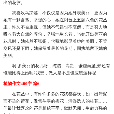
出的花纹。
我喜欢马蹄莲，不仅仅是因为她外表美丽，更因为
她有一颗含蓄、坚强的心，她在阳台上五颜六色的花丛
里，许久不被重视，但她不气馁也不哀怨，而是努力地
吸收着大自然的养份，坚强地生长着，当她开出美丽的
花儿时，她依然不张扬，含蓄地彰显着她的美丽，不管
刮风还是下雨，她保留着最长的花期，固执地留下她的
美丽。
啊!多美丽的花儿呀，纯洁、高贵、谦虚而坚强!还有
谁能比得上她呢?我想，做人是不是也应该这样呢......
植物作文400字 篇6
在花丛中，有许许多多的花我都喜欢，如：出污泥
而不染的荷花，傲雪斗寒的梅花，清香诱人的桂花……
但最让我喜欢的还是相貌平平，默默无闻，生命力强的