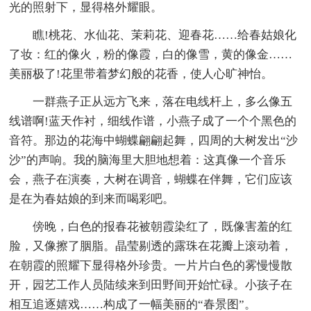
光的照射下，显得格外耀眼。
瞧!桃花、水仙花、茉莉花、迎春花……给春姑娘化
了妆：红的像火，粉的像霞，白的像雪，黄的像金……
美丽极了!花里带着梦幻般的花香，使人心旷神怡。
一群燕子正从远方飞来，落在电线杆上，多么像五
线谱啊!蓝天作衬，细线作谱，小燕子成了一个个黑色的
音符。那边的花海中蝴蝶翩翩起舞，四周的大树发出“沙
沙”的声响。我的脑海里大胆地想着：这真像一个音乐
会，燕子在演奏，大树在调音，蝴蝶在伴舞，它们应该
是在为春姑娘的到来而喝彩吧。
傍晚，白色的报春花被朝霞染红了，既像害羞的红
脸，又像擦了胭脂。晶莹剔透的露珠在花瓣上滚动着，
在朝霞的照耀下显得格外珍贵。一片片白色的雾慢慢散
开，园艺工作人员陆续来到田野间开始忙碌。小孩子在
相互追逐嬉戏……构成了一幅美丽的“春景图”。