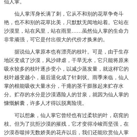
仙人掌。
仙人掌浑身长满了刺，它从不和别的花草争奇斗
艳，也不和别的花草比美，只默默无闻地站着。它站在
沙漠里，站在风里，站在雨里……虽然仙人掌的生命力
非常顽强，可它是付出很大的代价才换来的。
据说仙人掌原本也有漂亮的枝叶。可是，由于生存
地区变成了沙漠，风沙肆虐，干旱无水，它只能将原来
吸水较多的枝叶逐步变小，以减少蒸发量，就这样它的
枝叶越变越小，最后退化成了针刺状。雨季来临，仙人
掌的根能吸收大量水分，干瘪的茎干膨胀起来贮存水
分。贮存的水分是沙漠遇险人的甘泉，就因为仙人掌的
慷慨解囊，许多人才得以脱离险境。
可以想象，仙人掌它曾经也有过柔软的叶，窈窕的
枝。但为了抗拒沙漠的摧残，它才变得冷峻而坚强，在
沙漠吞噬掉无数娇美的花卉以后，我们还能欣赏仙人掌