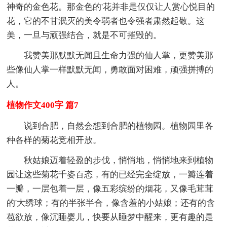
神奇的金色花。那金色的'花并非是仅仅让人赏心悦目的
花，它的不甘泯灭的美令弱者也令强者肃然起敬。这
美，一旦与顽强结合，就是不可摧毁的。
我赞美那默默无闻且生命力强的仙人掌，更赞美那
些像仙人掌一样默默无闻，勇敢面对困难，顽强拼搏的
人。
植物作文400字 篇7
说到合肥，自然会想到合肥的植物园。植物园里各
种各样的菊花竞相开放。
秋姑娘迈着轻盈的步伐，悄悄地，悄悄地来到植物
园让这些菊花千姿百态，有的已经完全绽放，一瓣连着
一瓣，一层包着一层，像五彩缤纷的烟花，又像毛茸茸
的'大绣球；有的半张半合，像含羞的小姑娘；还有的含
苞欲放，像沉睡婴儿，快要从睡梦中醒来，更有趣的是