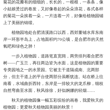
菊花的花瓣有的细细的，长长的，一根根，一条条，像
小姑娘烫过的卷发，又好像卷起的朵朵浪花，各式各样
的菊花一朵挨着一朵，一片连着一片，好像给植物园铺
上了美丽的锦缎。
植物园地处合肥清溪路口以西，西郊董铺水库东南
岸一环形半岛上，占地面积约70公顷，是合肥市的天然
氧吧和绿色之肺！
一步入植物园，道路笔直宽阔，两旁排列着合肥市
树——广玉兰，再往两边皆为水面，这是植物园的重要
专类园地之一的水景园。它被主干道隔成南、北两部
分，但主干道上的平台使两部分虽断犹连。站在桥上往
南看，水域曲折西转，东岸是一排较大的龙爪柳，细枝
自然弯曲至水面，秋风徐徐，好似婀娜的轻烟……
秋天的植物园像一幅五彩缤纷的画卷，我爱秋天的
植物园；更爱秋天植物园美丽的秋景！