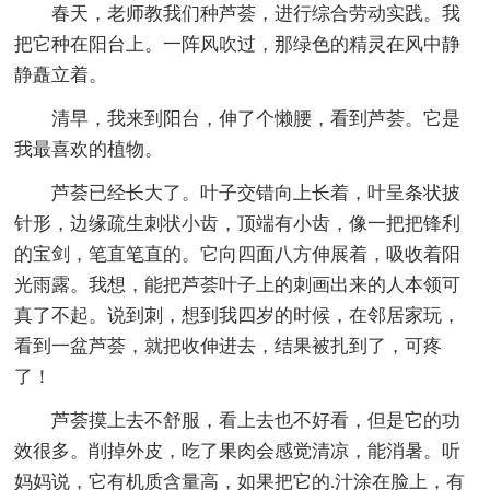
春天，老师教我们种芦荟，进行综合劳动实践。我
把它种在阳台上。一阵风吹过，那绿色的精灵在风中静
静矗立着。
清早，我来到阳台，伸了个懒腰，看到芦荟。它是
我最喜欢的植物。
芦荟已经长大了。叶子交错向上长着，叶呈条状披
针形，边缘疏生刺状小齿，顶端有小齿，像一把把锋利
的宝剑，笔直笔直的。它向四面八方伸展着，吸收着阳
光雨露。我想，能把芦荟叶子上的刺画出来的人本领可
真了不起。说到刺，想到我四岁的时候，在邻居家玩，
看到一盆芦荟，就把收伸进去，结果被扎到了，可疼
了！
芦荟摸上去不舒服，看上去也不好看，但是它的功
效很多。削掉外皮，吃了果肉会感觉清凉，能消暑。听
妈妈说，它有机质含量高，如果把它的.汁涂在脸上，有