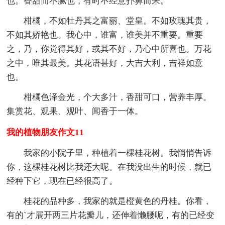
也。香甜而不腻也，有时不经意扑鼻而来。
柑橘，不如牡丹其之富丽、堂皇。不如玫瑰其贵，
不如其娇艳也。我心中，谁富，谁美并不重要。重要
之，乃，你觉得其好，或其不好，乃心中所喜也。万花
之中，唯其最美。其花语甚好，大吉大利，吉祥如意
也。
柑橘色泽金光，个大多汁，香甜可口，营养丰厚。
集赏花、观果、观叶、闻香于一体。
我的植物朋友作文11
我家的小院子里，种植着一棵桂花树。我悄悄告诉
你，这棵桂花树比我还大呢。在我没出生的时候，就已
经种下它，现在已经很高了。
桂花的品种多，我家的就是橙黄色的丹桂。你看，
有的`才展开两三片花瓣儿，还伸着懒腰呢，有的已经变