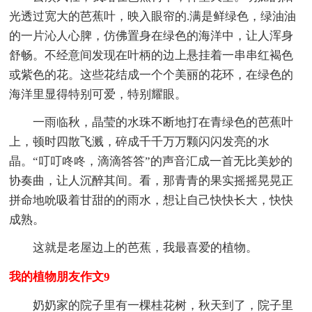
光透过宽大的芭蕉叶，映入眼帘的.满是鲜绿色，绿油油
的一片沁人心脾，仿佛置身在绿色的海洋中，让人浑身
舒畅。不经意间发现在叶柄的边上悬挂着一串串红褐色
或紫色的花。这些花结成一个个美丽的花环，在绿色的
海洋里显得特别可爱，特别耀眼。
一雨临秋，晶莹的水珠不断地打在青绿色的芭蕉叶
上，顿时四散飞溅，碎成千千万万颗闪闪发亮的水
晶。“叮叮咚咚，滴滴答答”的声音汇成一首无比美妙的
协奏曲，让人沉醉其间。看，那青青的果实摇摇晃晃正
拼命地吮吸着甘甜的的雨水，想让自己快快长大，快快
成熟。
这就是老屋边上的芭蕉，我最喜爱的植物。
我的植物朋友作文9
奶奶家的院子里有一棵桂花树，秋天到了，院子里