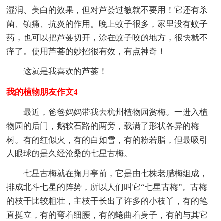
湿润、美白的效果，但对芦荟过敏就不要用！它还有杀
菌、镇痛、抗炎的作用。晚上蚊子很多，家里没有蚊子
药，也可以把芦荟切开，涂在蚊子咬的地方，很快就不
痒了。使用芦荟的妙招很有效，有点神奇！
这就是我喜欢的芦荟！
我的植物朋友作文4
最近，爸爸妈妈带我去杭州植物园赏梅。一进入植
物园的后门，鹅软石路的两旁，载满了形状各异的梅
树。有的红似火，有的白如雪，有的粉若脂，但最吸引
人眼球的是久经沧桑的七星古梅。
七星古梅就在掬月亭前，它是由七株老腊梅组成，
排成北斗七星的阵势，所以人们叫它“七星古梅”。古梅
的枝干比较粗壮，主枝干长出了许多的小枝丫，有的笔
直挺立，有的弯着细腰，有的蜷曲着身子，有的与其它