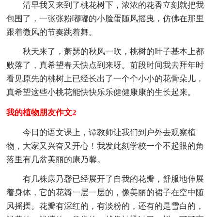
清早我又来到了桃花树下，浓浓的花香立刻就把我
包围了，一张张粉嘟嘟的小脸蛋随风摇曳，仿佛在那里
跟着微风的节奏跳着舞。
秋天来了，萧瑟的秋风一吹，桃树的叶子基本上都
败落了，真希望春天快点到来呀。前段时间我去拜年时
看见原先的桃树上已经长出了一个个小小的花骨朵儿，
真希望这些小桃花能快快乐乐健健康康的生长起来。
我的植物朋友作文2
今日的语文课上，谭教师让我们到户外去观察植
物，大家又兴奋又开心！我发此刻学校一个不起眼的角
落里有几盆美丽的康乃馨。
有几株康乃馨已经展开了自我的花瓣，舒服地伸展
着身体，它的花瓣一层一层的，像美丽的裙子在空中随
风摇摆。花瓣有深红的，有淡粉的，还有的是雪白的，