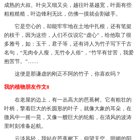
成熟的大叔。叶尖又细又尖，越往叶基越宽，叶面有些
粗粗糙糙，叶边锋利无比，仿佛一摸就会割破手。
它是空心的，却能牢牢地在土地中扎根，还有笔挺
的枝干，因为这些，人们不仅说它“虚心”，给他取了很
多雅号，如：玉干，君子等，还有诗人为竹子写下千古
名句，“无肉令人瘦，无竹令人俗”，“竹竿有甘苦，我爱
抱苦节。”……
这便是那谦虚的刚正不阿的竹子，你喜欢吗？
我的植物朋友作文8
在老屋的边上，有一丛高大的芭蕉树。它有粗壮的
叶柄，擎着巨大的长圆形的叶子，就像大象的耳朵，在
微风中一摇一晃，又像一艘巨大的轮船，在清风的波涛
里时刻准备起航。
云淡风轻，我站在芭蕉树下，仰望天空。明媚的阳