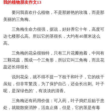
我的植物朋友作文13
要问我喜欢什么植物，不是那娇艳的玫瑰，而是那
美丽的三角梅。
三角梅生命力很强，据说，好好养它十年，高度可
达七楼那么高。所以它的茎很长，大约有40厘米这么
高。
三角梅的花朵很独特，只有三片花瓣抱着，中间有
三颗花蕊，围成一个三角形，所以它叫三角梅，而且花
蕊还长得很长
说到花朵，就不得不提一下枝干和叶子，它的枝干
虽短，但非常繁茂，为了保护自己，还会长出刺。叶子
呢，是深绿色的`，有淡淡的清香。
三角梅还有药用价值：可入药，叶子捣烂后贴于患
处，就能散瘀消肿，活血止痛，但是，它的茎是有毒