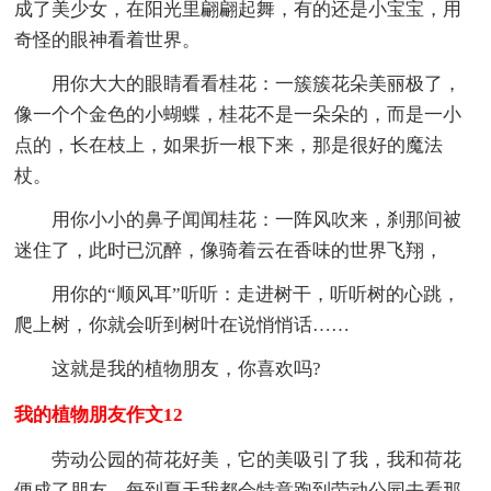
成了美少女，在阳光里翩翩起舞，有的还是小宝宝，用
奇怪的眼神看着世界。
用你大大的眼睛看看桂花：一簇簇花朵美丽极了，
像一个个金色的小蝴蝶，桂花不是一朵朵的，而是一小
点的，长在枝上，如果折一根下来，那是很好的魔法
杖。
用你小小的鼻子闻闻桂花：一阵风吹来，刹那间被
迷住了，此时已沉醉，像骑着云在香味的世界飞翔，
用你的“顺风耳”听听：走进树干，听听树的心跳，
爬上树，你就会听到树叶在说悄悄话……
这就是我的植物朋友，你喜欢吗?
我的植物朋友作文12
劳动公园的荷花好美，它的美吸引了我，我和荷花
便成了朋友。每到夏天我都会特意跑到劳动公园去看那