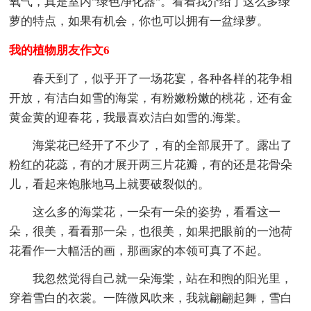
氧气，真是室内"绿色净化器"。看着我介绍了这么多绿
萝的特点，如果有机会，你也可以拥有一盆绿萝。
我的植物朋友作文6
春天到了，似乎开了一场花宴，各种各样的花争相
开放，有洁白如雪的海棠，有粉嫩粉嫩的桃花，还有金
黄金黄的迎春花，我最喜欢洁白如雪的.海棠。
海棠花已经开了不少了，有的全部展开了。露出了
粉红的花蕊，有的才展开两三片花瓣，有的还是花骨朵
儿，看起来饱胀地马上就要破裂似的。
这么多的海棠花，一朵有一朵的姿势，看看这一
朵，很美，看看那一朵，也很美，如果把眼前的一池荷
花看作一大幅活的画，那画家的本领可真了不起。
我忽然觉得自己就一朵海棠，站在和煦的阳光里，
穿着雪白的衣裳。一阵微风吹来，我就翩翩起舞，雪白