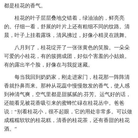
都是桂花的香气。
桂花的叶子层层叠地交错着，绿油油的，鲜亮亮
的。仔细一看，舒展的叶片上还有粗细不同的纹路。清
晨，叶子上挂着露珠，清风拂过，好像小精灵在跳舞。
八月到了，桂花绽开了一张张黄色的笑脸。一朵朵
可爱的小桂花，有的簇拥成团，好似个害羞的小姑娘。
有的露出半个脸，好像在与我捉迷藏。
每当我回到奶奶家，刚走进家门，桂花那一阵阵清
香就扑鼻而来。那种从花蕊中慢慢散发的香气，使人感
到神清气爽，空气里都是甜腻腻的.芬芳。运气好的话，
还能看见被花香吸引来的蜜蜂忙碌在桂花丛中。爸爸
说：“别看桂花小，很不起眼，它的用处非常多。可以做
成糯糯软软的桂花糕，清香的桂花茶，还有香甜的桂花
酒。”