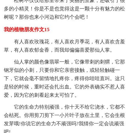
松树不仅仅给那里带来了美丽的景象，还吸引了很
多的小精灵！你是不是也觉得这是一颗十分有魅力的松
树呢？那你也来小河边和它约个会吧！
我的植物朋友作文15
有人喜欢玫瑰花，有人喜欢月季花，有人喜欢含羞
草，有人喜欢郁金香，而我却偏偏喜爱那仙人掌。
仙人掌的颜色像翡翠一般，它像带刺的刺猬，它那
钢牙似的小刺，只要你和它亲密接触，或轻轻触碰一
下，它就会毫不留情地扎疼你，疼得你哇哇直叫。这只
是轻的时候，重时还会扎出血。它的外表确实不惹人喜
爱，因为它的刺看起来太可怕了。
它的生命力特别顽强，你十天不给它浇水，它都不
会枯死。你用剪刀剪下一小片叶子放在土里，它会生根
发芽哦!你说它的生命力不顽强吗?我猜你一定会说顽强
吧!