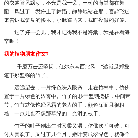
的衣裳随风飘动，不光是我一朵，一树的海棠都在舞
蹈，风过了，我停止了舞蹈，静静地站在那，喜鹊飞过
来告诉我筑巢的快乐，小麻雀飞来，我昨夜做的好梦。
过了好一会儿，我才记得我不是海棠，我是在看海
棠呢！
我的植物朋友作文7
“千磨万击还坚韧，任尔东南西北风。”这就是郑燮
笔下那坚强的竹子。
远远望去，一片绿色映入眼帘。走在竹林中，仿佛
置于一片绿色的浓雾中。竹子的'枝干坚韧挺拔，中间带
节，竹节就像饱经风霜的老人的手，颜色深而且很粗
糙，一点儿也不像那草绿的、光滑的枝干。
竹子的叶子刚出生时又柔又滑，仿佛吹弹可破，可
讨人喜欢了。又过了几个月，嫩叶变成翠绿色，就像个