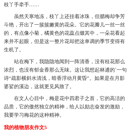
枝丫手牵手……
虽然天寒地冻，枝丫上还挂着冰珠，但腊梅却争芳
斗艳，开出了一簇簇嫩黄的花朵。它的花瓣儿一丝一丝
的，有点像小菊，橘黄色的花蕊点缀其中，一朵花看起
来并不起眼，但是这一整片花却把这单调的季节变得有
生机了。
站在梅下，我隐隐地闻到一阵清香，没有桂花那么
浓烈，也没有郁金香那么无味。这让我想起林逋的`一句
诗“疏影横斜水清浅，暗香浮动月黄昏”。如果是在月影
婆娑的溪边，这就更见风致了。
在文人心目中，梅是花中四君子之首，它的高洁的
品质，它的傲然独立的精神，给人以励志奋发的激励，
我要学习梅花的这种精神。
我的植物朋友作文5