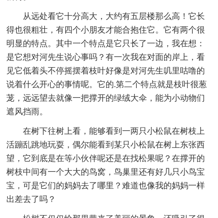
从远处看它十分高大，大约有五层楼那么高！它长
得也很粗壮，有四个小朋友才能合抱住它。它有两个很
明显的特点。其中一个特点是它只长了一边，我在想：
是它想对河先生说心事吗？有一次我在对面的岸上，看
见它低着头不停摇摆着枝叶好像是对河先生叽里咕噜的
说着什么开心的事情呢。它的.第二个特点就是枝叶很葱
茏，远远望去就像一把撑开的绿绒大伞，能为小动物们
遮风挡雨。
在树下往树上看，能够看到一两只小松鼠在树枝上
活蹦乱跳地玩耍，偶尔能看到某只小松鼠在树上东张西
望，它到底是在等小伙伴呢还是在找松果呢？在撑开的
树枝中间有一个大大的鸟窝，鸟巢里还有好几只小鸟宝
宝，可是它们的妈妈去了哪里？难道也像我的妈妈一样
出差去了吗？