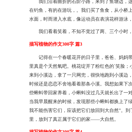
我们沿着曲折的石阶小路，来到了鱼塘边，这
在钓鱼，有的在游玩，。我们买了鱼食，从小桥
水面，时而潜入水底，像运动员在表演花样游泳
我们看着笑着，不知不觉过了两、三个小时
描写植物的作文300字 篇3
记得在一个春暖花开的日子里，爸爸、妈妈
里真是个天然氧吧。桃花绽开了粉红色的`笑脸；
来到小溪边，拿了一只网兜，很快地跑到小溪边
时候还是恋恋不舍地看着那条小溪。我想如果下
些蝌蚪带回家养着，小蝌蚪没过几天就长出了一
当我早晨醒来的时候，发现那些小蝌蚪都换上了绿
我不能伤害它们，应该把它们放回到大自然”。到
里，放到了真正属于它们的家——大自然。
描写植物的作文300字 篇4