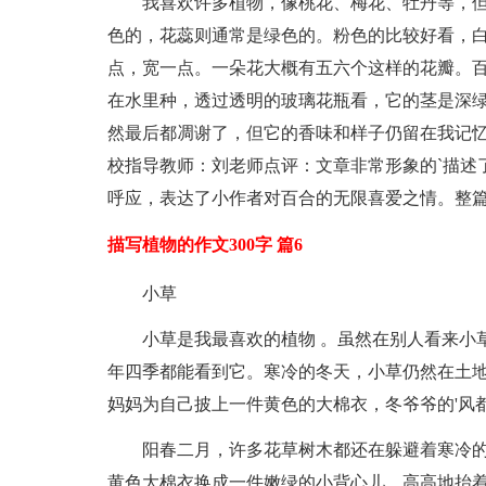
我喜欢许多植物，像桃花、梅花、牡丹等，
色的，花蕊则通常是绿色的。粉色的比较好看，
点，宽一点。一朵花大概有五六个这样的花瓣。
在水里种，透过透明的玻璃花瓶看，它的茎是深
然最后都凋谢了，但它的香味和样子仍留在我记
校指导教师：刘老师点评：文章非常形象的`描述
呼应，表达了小作者对百合的无限喜爱之情。整
描写植物的作文300字 篇6
小草
小草是我最喜欢的植物 。虽然在别人看来小
年四季都能看到它。寒冷的冬天，小草仍然在土
妈妈为自己披上一件黄色的大棉衣，冬爷爷的'风
阳春二月，许多花草树木都还在躲避着寒冷
黄色大棉衣换成一件嫩绿的小背心儿，高高地抬