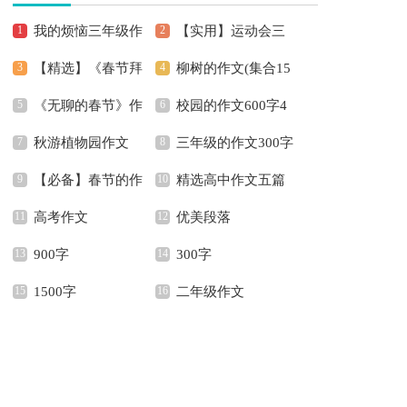
我的烦恼三年级作
【实用】运动会三
【精选】《春节拜
柳树的作文(集合15
文
年级作文四篇
《无聊的春节》作
校园的作文600字4
年》作文600字3篇
篇)
秋游植物园作文
三年级的作文300字
文600字合集5篇
篇
【必备】春节的作
精选高中作文五篇
锦集五篇
高考作文
优美段落
文600字汇总十篇
900字
300字
1500字
二年级作文