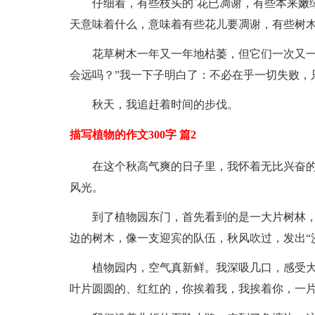
仔细看，有些枝头的`花已凋谢，有些本来嫩
天意味着什么，意味着有些花儿要凋谢，有些树
花草树木一年又一年地枯萎，但它们一次又一
会远吗？”我一下子明白了：不必在乎一切失败，
秋天，我追赶着时间的步伐。
描写植物的作文300字 篇2
在这个秋高气爽的日子里，我怀着无比兴奋
风光。
到了植物园东门，首先看到的是一大片树林
边的树木，像一支迎宾的队伍，秋风吹过，发出“
植物园内，空气真新鲜。我深吸几口，感受
叶片圆圆的、红红的，你挨着我，我挨着你，一