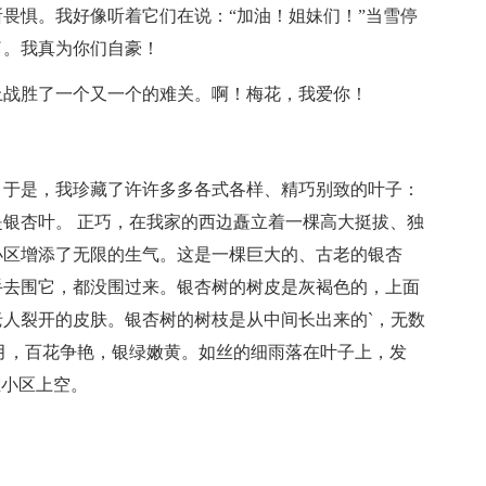
畏惧。我好像听着它们在说：“加油！姐妹们！”当雪停
了。我真为你们自豪！
上战胜了一个又一个的难关。啊！梅花，我爱你！
。于是，我珍藏了许许多多各式各样、精巧别致的叶子：
银杏叶。 正巧，在我家的西边矗立着一棵高大挺拔、独
小区增添了无限的生气。这是一棵巨大的、古老的银杏
手去围它，都没围过来。银杏树的树皮是灰褐色的，上面
人裂开的皮肤。银杏树的树枝是从中间长出来的`，无数
月，百花争艳，银绿嫩黄。如丝的细雨落在叶子上，发
在小区上空。