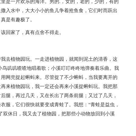
里是一片欢乐的海洋。男的.，女的，老的，少的，有的
上撒入水中，大大小小的鱼儿争着抢鱼食，它们时而跃出
，真是有趣极了。
，该回家了，真有点舍不得走。
带我去植物园玩。一走进植物园，就闻到泥土的清香，这
小鸟叽叽喳喳地唱着歌；小溪叮叮咚咚地弹奏着乐曲。我
，用网兜捉起蝌蚪来。尽管捉了不少蝌蚪，当我要离开的
次再来植物园玩，我一定还会再来小溪捉蝌蚪玩。我把那
对后腿，再过几天，又在长出了两条前腿；又过了几天，
衣服，它们很快就要变成青蛙了。我想：“青蛙是益虫，
了双休日，我又去了植物园，把那些小动物放回到小溪