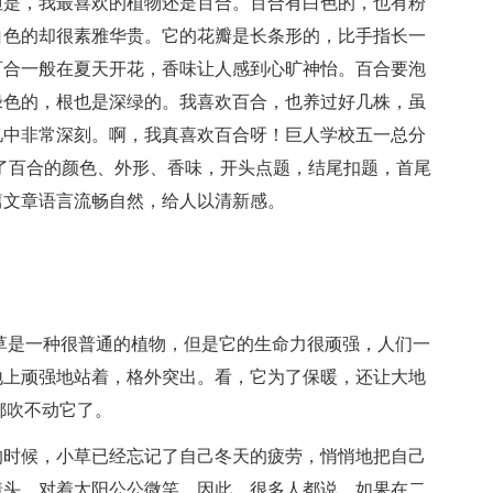
但是，我最喜欢的植物还是百合。百合有白色的，也有粉
白色的却很素雅华贵。它的花瓣是长条形的，比手指长一
百合一般在夏天开花，香味让人感到心旷神怡。百合要泡
绿色的，根也是深绿的。我喜欢百合，也养过好几株，虽
忆中非常深刻。啊，我真喜欢百合呀！巨人学校五一总分
了百合的颜色、外形、香味，开头点题，结尾扣题，首尾
篇文章语言流畅自然，给人以清新感。
草是一种很普通的植物，但是它的生命力很顽强，人们一
地上顽强地站着，格外突出。看，它为了保暖，还让大地
都吹不动它了。
的时候，小草已经忘记了自己冬天的疲劳，悄悄地把自己
着头，对着太阳公公微笑。因此，很多人都说，如果在二