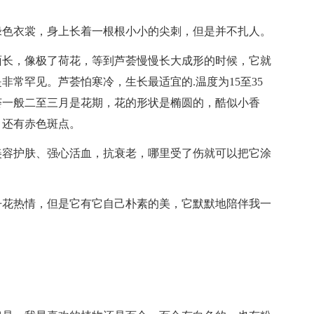
绿色衣裳，身上长着一根根小小的尖刺，但是并不扎人。
面长，像极了荷花，等到芦荟慢慢长大成形的时候，它就
常罕见。芦荟怕寒冷，生长最适宜的.温度为15至35
荟一般二至三月是花期，花的形状是椭圆的，酷似小香
，还有赤色斑点。
美容护肤、强心活血，抗衰老，哪里受了伤就可以把它涂
丹花热情，但是它有它自己朴素的美，它默默地陪伴我一