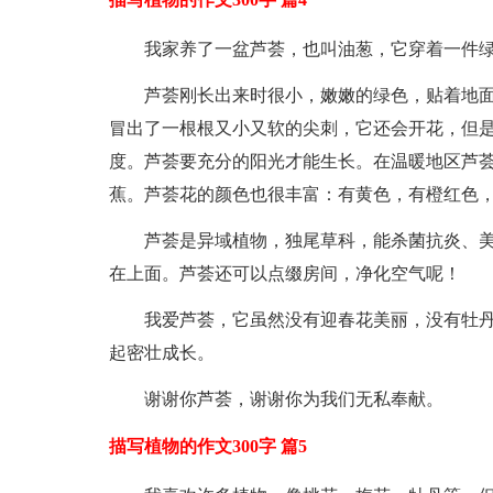
我家养了一盆芦荟，也叫油葱，它穿着一件
芦荟刚长出来时很小，嫩嫩的绿色，贴着地
冒出了一根根又小又软的尖刺，它还会开花，但是非
度。芦荟要充分的阳光才能生长。在温暖地区芦
蕉。芦荟花的颜色也很丰富：有黄色，有橙红色
芦荟是异域植物，独尾草科，能杀菌抗炎、
在上面。芦荟还可以点缀房间，净化空气呢！
我爱芦荟，它虽然没有迎春花美丽，没有牡
起密壮成长。
谢谢你芦荟，谢谢你为我们无私奉献。
描写植物的作文300字 篇5