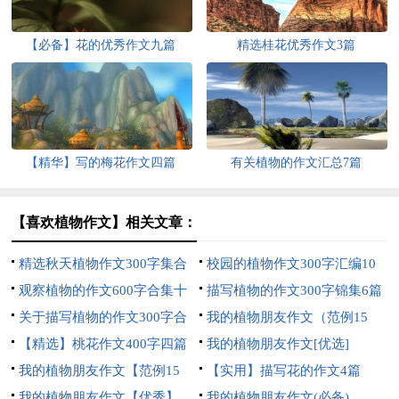
【必备】花的优秀作文九篇
精选桂花优秀作文3篇
【精华】写的梅花作文四篇
有关植物的作文汇总7篇
【喜欢植物作文】相关文章：
精选秋天植物作文300字集合
校园的植物作文300字汇编10
九篇
观察植物的作文600字合集十
篇
描写植物的作文300字锦集6篇
篇
关于描写植物的作文300字合
我的植物朋友作文（范例15
集九篇
【精选】桃花作文400字四篇
篇）
我的植物朋友作文[优选]
我的植物朋友作文【范例15
【实用】描写花的作文4篇
篇】
我的植物朋友作文【优秀】
我的植物朋友作文(必备)