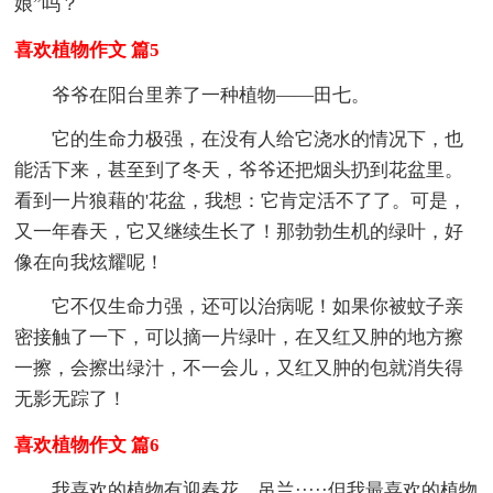
娘”吗？
喜欢植物作文 篇5
爷爷在阳台里养了一种植物——田七。
它的生命力极强，在没有人给它浇水的情况下，也
能活下来，甚至到了冬天，爷爷还把烟头扔到花盆里。
看到一片狼藉的'花盆，我想：它肯定活不了了。可是，
又一年春天，它又继续生长了！那勃勃生机的绿叶，好
像在向我炫耀呢！
它不仅生命力强，还可以治病呢！如果你被蚊子亲
密接触了一下，可以摘一片绿叶，在又红又肿的地方擦
一擦，会擦出绿汁，不一会儿，又红又肿的包就消失得
无影无踪了！
喜欢植物作文 篇6
我喜欢的植物有迎春花、吊兰·····但我最喜欢的植物