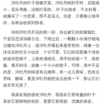
洋牡丹的叶子很像芹菜。洋牡丹刚到手时，花苞很
小，花头弯曲，没精打采的.，叶子比较多，不太好看，
就像买了一大把菜，而不是花儿。但是，只要耐心地等
待，你将会收获到惊喜。
待到洋牡丹开花的那一刻，你会被它的姹紫嫣红、
千姿百态深深吸引住。下雨过后，一颗颗小水滴仔细地
点缀在洋牡丹上，使洋牡丹看起来羞答答的，就像一位
沐浴后的作文小仙女，十分可爱。它们的花苞像个绿色
的迷你型桃子，上面布满细毛，用手轻轻摸一下，很舒
服。展开的话，就像一个小小的垫子。可惜，美中不足
的是，洋牡丹的味道有点难闻，有一点儿香味，也有点
苦味、酸味，要是洋牡丹能把这点改善一下，那么它们
就非常完美了。
我喜欢我的朋友洋牡丹，我喜欢它那有趣的叶子，
喜欢它那鲜艳的色彩，更爱它那美丽、优雅的身姿。