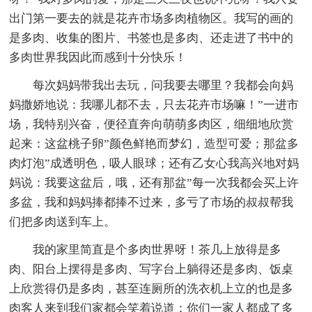
出门第一要去的就是花卉市场多肉植物区。我写的画的
是多肉、收集的图片、书签也是多肉、还走进了书中的
多肉世界我因此而感到十分快乐！
每次妈妈带我出去玩，问我要去哪里？我都会向妈
妈撒娇地说：我哪儿都不去，只去花卉市场嘛！”一进市
场，我特别兴奋，便径直奔向萌萌多肉区，细细地欣赏
起来：这盆桃子卵”颜色鲜艳而梦幻，造型可爱；那盆多
肉灯泡”成透明色，吸人眼球；还有乙女心我高兴地对妈
妈说：我要这盆后，哦，还有那盆”每一次我都会买上许
多盆，我和妈妈捧都捧不过来，多亏了市场的叔叔帮我
们把多肉送到车上。
我的家里简直是个多肉世界呀！茶几上放得是多
肉、阳台上摆得是多肉、写字台上躺得还是多肉、饭桌
上欣赏得仍是多肉，甚至连厕所的洗衣机上立的也是多
肉客人来到我们家都会笑着说道：你们一家人都成了多