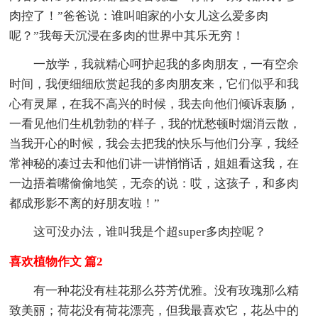
肉控了！”爸爸说：谁叫咱家的小女儿这么爱多肉
呢？”我每天沉浸在多肉的世界中其乐无穷！
一放学，我就精心呵护起我的多肉朋友，一有空余
时间，我便细细欣赏起我的多肉朋友来，它们似乎和我
心有灵犀，在我不高兴的时候，我去向他们倾诉衷肠，
一看见他们生机勃勃的'样子，我的忧愁顿时烟消云散，
当我开心的时候，我会去把我的快乐与他们分享，我经
常神秘的凑过去和他们讲一讲悄悄话，姐姐看这我，在
一边捂着嘴偷偷地笑，无奈的说：哎，这孩子，和多肉
都成形影不离的好朋友啦！”
这可没办法，谁叫我是个超super多肉控呢？
喜欢植物作文 篇2
有一种花没有桂花那么芬芳优雅。没有玫瑰那么精
致美丽；荷花没有荷花漂亮，但我最喜欢它，花丛中的