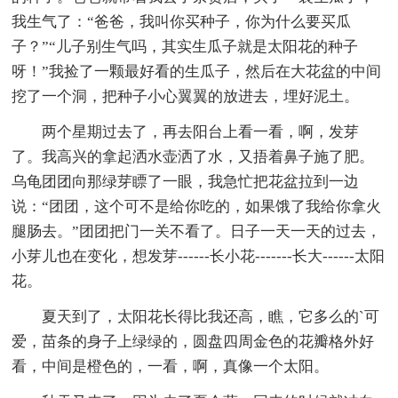
我生气了：“爸爸，我叫你买种子，你为什么要买瓜
子？”“儿子别生气吗，其实生瓜子就是太阳花的种子
呀！”我捡了一颗最好看的生瓜子，然后在大花盆的中间
挖了一个洞，把种子小心翼翼的放进去，埋好泥土。
两个星期过去了，再去阳台上看一看，啊，发芽
了。我高兴的拿起洒水壶洒了水，又捂着鼻子施了肥。
乌龟团团向那绿芽瞟了一眼，我急忙把花盆拉到一边
说：“团团，这个可不是给你吃的，如果饿了我给你拿火
腿肠去。”团团把门一关不看了。日子一天一天的过去，
小芽儿也在变化，想发芽------长小花-------长大------太阳
花。
夏天到了，太阳花长得比我还高，瞧，它多么的`可
爱，苗条的身子上绿绿的，圆盘四周金色的花瓣格外好
看，中间是橙色的，一看，啊，真像一个太阳。