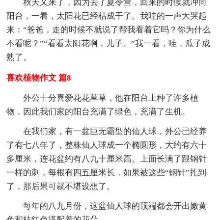
秋天又来了，因为去了夏令营，回来的时候就冲向
阳台，一看，太阳花已经枯成干了。我哇的一声大哭起
来：“爸爸，走的时候不就说了帮我看着它吗？你为什么
不看呢？”“看看太阳花啊，儿子。”我一看，哇，瓜子成
熟了。
喜欢植物作文 篇8
外公十分喜爱花花草草，他在阳台上种了许多植
物，因此我们家的阳台充满了绿色，充满了生机。
在我们家，有一盆巨无霸型的仙人球，外公已经养
了有七八年了，整株仙人球成一个椭圆形，大约有六十
多厘米，连花盆约有八九十厘米高。上面长满了跟钢针
一样的刺，每根有四五厘米长，如果被这些“钢针”扎到
了，那后果可就不堪设想了。
每年的八九月份，这盆仙人球的顶端都会开出嫩黄
色和桔红色搭配着的花朵。