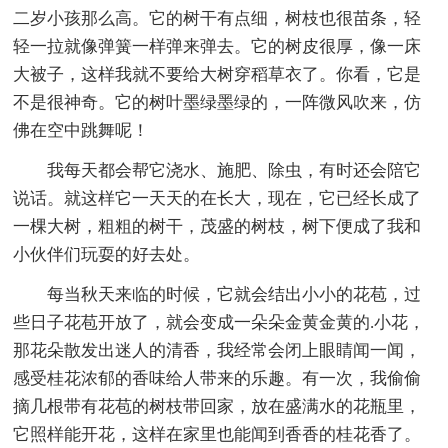
二岁小孩那么高。它的树干有点细，树枝也很苗条，轻
轻一拉就像弹簧一样弹来弹去。它的树皮很厚，像一床
大被子，这样我就不要给大树穿稻草衣了。你看，它是
不是很神奇。它的树叶墨绿墨绿的，一阵微风吹来，仿
佛在空中跳舞呢！
我每天都会帮它浇水、施肥、除虫，有时还会陪它
说话。就这样它一天天的在长大，现在，它已经长成了
一棵大树，粗粗的树干，茂盛的树枝，树下便成了我和
小伙伴们玩耍的好去处。
每当秋天来临的时候，它就会结出小小的花苞，过
些日子花苞开放了，就会变成一朵朵金黄金黄的.小花，
那花朵散发出迷人的清香，我经常会闭上眼睛闻一闻，
感受桂花浓郁的香味给人带来的乐趣。有一次，我偷偷
摘几根带有花苞的树枝带回家，放在盛满水的花瓶里，
它照样能开花，这样在家里也能闻到香香的桂花香了。