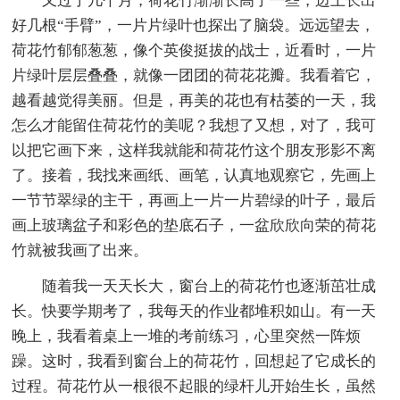
又过了几个月，荷花竹渐渐长高了一些，边上长出
好几根“手臂”，一片片绿叶也探出了脑袋。远远望去，
荷花竹郁郁葱葱，像个英俊挺拔的战士，近看时，一片
片绿叶层层叠叠，就像一团团的荷花花瓣。我看着它，
越看越觉得美丽。但是，再美的花也有枯萎的一天，我
怎么才能留住荷花竹的美呢？我想了又想，对了，我可
以把它画下来，这样我就能和荷花竹这个朋友形影不离
了。接着，我找来画纸、画笔，认真地观察它，先画上
一节节翠绿的主干，再画上一片一片碧绿的叶子，最后
画上玻璃盆子和彩色的垫底石子，一盆欣欣向荣的荷花
竹就被我画了出来。
随着我一天天长大，窗台上的荷花竹也逐渐茁壮成
长。快要学期考了，我每天的作业都堆积如山。有一天
晚上，我看着桌上一堆的考前练习，心里突然一阵烦
躁。这时，我看到窗台上的荷花竹，回想起了它成长的
过程。荷花竹从一根很不起眼的绿杆儿开始生长，虽然