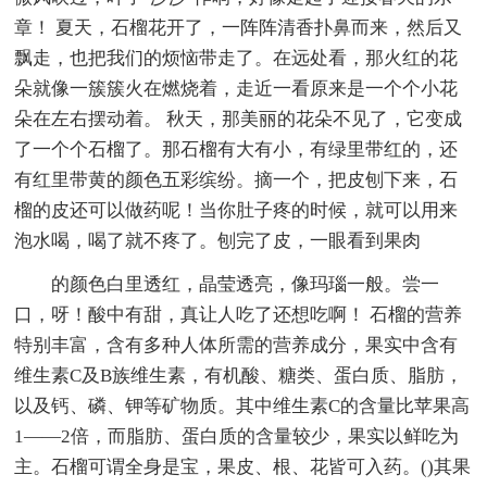
章！ 夏天，石榴花开了，一阵阵清香扑鼻而来，然后又
飘走，也把我们的烦恼带走了。在远处看，那火红的花
朵就像一簇簇火在燃烧着，走近一看原来是一个个小花
朵在左右摆动着。 秋天，那美丽的花朵不见了，它变成
了一个个石榴了。那石榴有大有小，有绿里带红的，还
有红里带黄的颜色五彩缤纷。摘一个，把皮刨下来，石
榴的皮还可以做药呢！当你肚子疼的时候，就可以用来
泡水喝，喝了就不疼了。刨完了皮，一眼看到果肉
的颜色白里透红，晶莹透亮，像玛瑙一般。尝一
口，呀！酸中有甜，真让人吃了还想吃啊！ 石榴的营养
特别丰富，含有多种人体所需的营养成分，果实中含有
维生素C及B族维生素，有机酸、糖类、蛋白质、脂肪，
以及钙、磷、钾等矿物质。其中维生素C的含量比苹果高
1——2倍，而脂肪、蛋白质的含量较少，果实以鲜吃为
主。石榴可谓全身是宝，果皮、根、花皆可入药。()其果