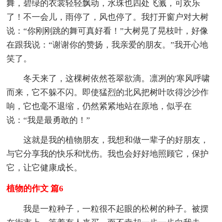
舞，碧绿的衣裳轻轻飘动，水珠也四处飞溅，可欢乐
了！不一会儿，雨停了，风也停了。我打开窗户对大树
说：“你刚刚跳的舞可真好看！”大树晃了晃枝叶，好像
在跟我说：“谢谢你的赞扬，我亲爱的朋友。”我开心地
笑了。
冬天来了，这棵树依然苍翠欲滴。凛冽的'寒风呼啸
而来，它不躲不闪。即使猛烈的北风把树叶吹得沙沙作
响，它也毫不退缩，仍然紧紧地站在原地，似乎在
说：“我是最勇敢的！”
这就是我的植物朋友，我想和做一辈子的好朋友，
与它分享我的快乐和忧伤。我也会好好地照顾它，保护
它，让它健康成长。
植物的作文 篇6
我是一粒种子，一粒很不起眼的松树的种子。被摆