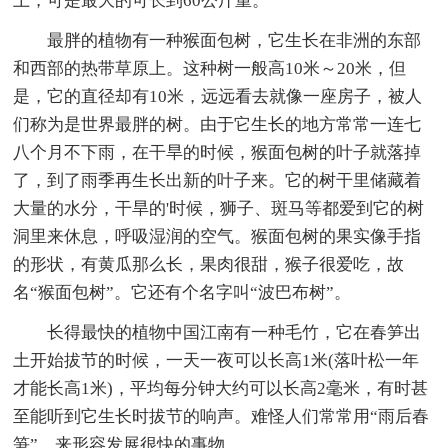
上，可是最大的可长到60公斤重。
最胖的植物有一种猴面包树，它生长在非洲的东部
和西部的热带草原上。这种树一般高10米～20米，但
是，它的直径却有10米，远远看去就像一座房子，被人
们称为是世界最胖的树。由于它生长的地方常常一连七
八个月不下雨，在干旱的时候，猴面包树的叶子就落掉
了，到了雨季再生长出新的叶子来。它的树干里储藏着
大量的水分，干旱的'时候，狮子、斑马等都爱到它的树
洞里来休息，呼吸湿润的空气。猴面包树的果实像手指
的形状，有黄瓜那么长，果肉很甜，猴子很爱吃，故
名“猴面包树”。它还有个名字叫“波巴布树”。
长得最快的植物中国江南有一种毛竹，它在春笋出
土开始拔节的时候，一天一夜可以长高1米(落叶松一年
才能长高1米)，平均每分钟大约可以长高2毫米，有时甚
至能听到它生长时拔节的响声。难怪人们常常用“雨后春
笋”，来形容发展很快的事物。