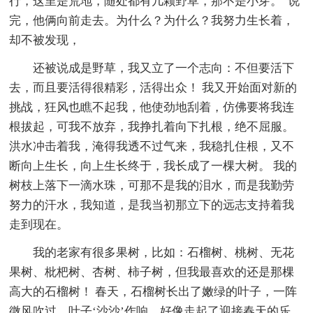
行，这里是荒地，随处都有几颗野草，那不是小芽。”说
完，他俩向前走去。为什么？为什么？我努力生长着，
却不被发现，
还被说成是野草，我又立了一个志向：不但要活下
去，而且要活得很精彩，活得出众！ 我又开始面对新的
挑战，狂风也瞧不起我，他使劲地刮着，仿佛要将我连
根拔起，可我不放弃，我挣扎着向下扎根，绝不屈服。
洪水冲击着我，淹得我透不过气来，我稳扎住根，又不
断向上生长，向上生长终于，我长成了一棵大树。 我的
树枝上落下一滴水珠，可那不是我的泪水，而是我勤劳
努力的汗水，我知道，是我当初那立下的远志支持着我
走到现在。
我的老家有很多果树，比如：石榴树、桃树、无花
果树、枇杷树、杏树、柿子树，但我最喜欢的还是那棵
高大的石榴树！ 春天，石榴树长出了嫩绿的叶子，一阵
微风吹过，叶子‘沙沙’作响，好像走起了迎接春天的乐