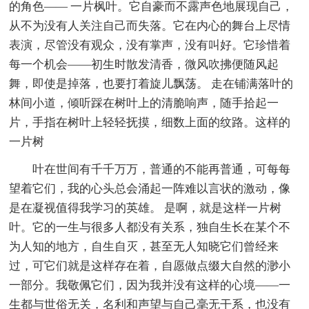
的角色—— 一片枫叶。它自豪而不露声色地展现自己，
从不为没有人关注自己而失落。它在内心的舞台上尽情
表演，尽管没有观众，没有掌声，没有叫好。它珍惜着
每一个机会——初生时散发清香，微风吹拂便随风起
舞，即使是掉落，也要打着旋儿飘荡。 走在铺满落叶的
林间小道，倾听踩在树叶上的清脆响声，随手拾起一
片，手指在树叶上轻轻抚摸，细数上面的纹路。这样的
一片树
叶在世间有千千万万，普通的不能再普通，可每每
望着它们，我的心头总会涌起一阵难以言状的激动，像
是在凝视值得我学习的英雄。 是啊，就是这样一片树
叶。它的一生与很多人都没有关系，独自生长在某个不
为人知的地方，自生自灭，甚至无人知晓它们曾经来
过，可它们就是这样存在着，自愿做点缀大自然的渺小
一部分。我敬佩它们，因为我并没有这样的心境——一
生都与世俗无关，名利和声望与自己毫无干系，也没有