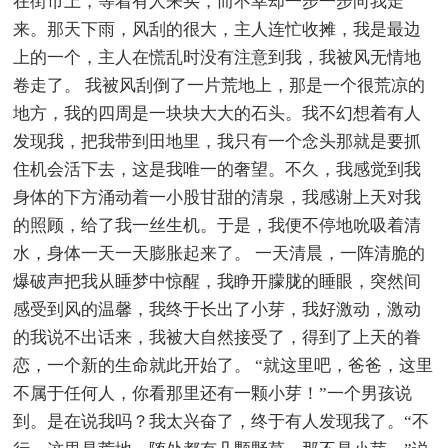
在街市上，等着有人来买，而不幸却一步一步向我走
来。那天下雨，风刮的很大，主人连忙收摊，我是最边
上的一个，主人在慌乱时没有注意到我，我被风无情地
卷走了。 我被风刮倒了一片荒地上，那是一个很荒凉的
地方，我的四周是一块块大大的石头。我不幻想着有人
发现我，把我带到田地里，我只有一个念头那就是要抓
住机会活下去，这是我唯一的奢望。不久，我感觉到我
身体的下方涌动着一小股甘甜的清泉，我感谢上天对我
的照顾，给了我一丝生机。于是，我便不停地吮吸着清
水，身体一天一天膨胀起来了。 一天清晨，一阵清脆的
爆破声把我从睡梦中惊醒，我睁开朦胧的睡眼，突然间
感受到风的温馨，我终于长出了小芽，我好激动，激动
的我说不出话来，我被大自然接受了，得到了上天的眷
恋，一个新的生命就此开始了。 “就这里吧，爸爸，这里
不属于任何人，你看那里还有一颗小芽！”一个男孩说
到。是在说我吗？我太兴奋了，终于有人发现我了。“不