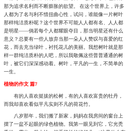
那为追求名利而不断膨胀的欲望。 在这个世界上，许多
人都为了名与利不惜扭曲心性，试问，谁能像一片树叶
那样纯洁质朴呢？这个世界不可能人人都有名、人人都
是明星——倘若每个人都耀眼夺目，那当明星还有什么
意义？总要有一些人放弃当那一朵人人赞叹与喜爱的红
花，而去充当绿叶，衬托花儿的美丽。我想树叶就是那
样一群纯洁质朴的人吧，所以我敬佩这些普普通通的树
叶，被它们深深感动着。树叶，平凡的一生，不简单的
一生。
植物的作文 篇7
有的人喜欢挺拔的松树，有的人喜欢富贵的牡丹，
而我却喜欢看似平凡实则不凡的荷花竹。
八岁那年，我们搬了新家，妈妈在我房间的窗台上
摆了一盆不起眼的绿色植物。我第一眼见到它，它光秃