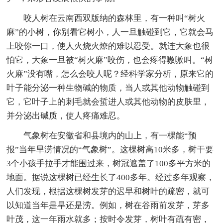
咬人树在云南西双版纳的森林里，有一种叫“树火
麻”的小树，你别看它树小，人一旦触碰到它，它就会马
上咬你一口，使人火烧火燎的难以忍受。就连大象也很
怕它，大象一旦被“树火麻”咬伤，也会疼得嗷嗷叫。“树
火麻”没有嘴，怎么会咬人呢？经科学家分析，原来它的
叶子能分泌一种生物碱的物质，当人或其他动物触碰到
它，它叶子上的刺毛就会蜇进人或其他动物的皮肤里，
并分泌出碱质，使人疼痛难忍。
气象树在安徽省和县境内的山上，有一棵能“预
报”当年旱涝情况的“气象树”。这棵树高10米多，树干要
3个小孩手拉手才能围过来，树冠遮盖了100多平方米的
地面。据说这棵树已经生长了400多年。经过多年观察，
人们发现，根据这棵树发芽的迟早和树叶的疏密，就可
以知道当年是旱还是涝。例如，树在谷雨前发芽，芽多
叶茂，这一年雨水就多；按时令发芽，树叶有疏有密，