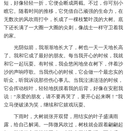
短，好像轻轻一折，它便会断成两截。不过，你可别小
瞧它。随着时间的推移，它凭借自己顽强的生命力，在
无数次的风吹雨打中，长成了一棵枝繁叶茂的大树。底
下还长满了一大圈一大圈的尖刺，像战士一样守卫着我
的家。
光阴似箭，我渐渐地长大了，树也一天一天地长高
了。我和它成了最好的朋友。每当我开心的时候，我就
和它一起玩耍。有时候，我会悠闲地坐在树下，伴着沙
沙的声响哼歌。当我伤心的时候，它会做一个最忠实的
听众，听我诉说那些伤心事儿。当我泣涕涟涟的时候，
它会挥动枝叶，轻轻地抚摸着我的后背，好像在安慰我
说：“亲爱的朋友，请不要再哭了，要开心起来啊！”我
立马便破涕为笑，继续和它嬉戏玩耍。
下雨时，大树就张开双臂，用结实的叶子盛满雨
露，给自己解渴。一阵微风吹过，树枝就会跟着翩翩起