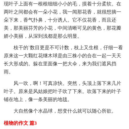
现叶子上面有一根根细细小小的毛，摸着十分柔软。在
两叶之间都会有一朵小花，我一闻那花香，就很想摘一
朵下来，香气扑鼻，十分诱人。它不仅花香，而且还
美，那美丽芬芳的小花，中间清晰可见的黄色，那花瓣
娇小美丽，从深到浅都是那么明显。
枝干的`数目更是不可计数，枝上又生根，仔细一看
原来这一大颗红花继木球是由三株小的合在一起一天天
长大形成的。躲在里面像一把大伞，来为我们遮风挡
雨。
风一吹，啊！可真凉快。突然，头顶上落下来几片
叶子。原来是风姑娘把叶子吹了下来。吹落下来的叶子
铺在地上，像一条美丽的地毯。
大自然像个水晶球，想变什么就可以随心所欲。
植物的作文 篇3