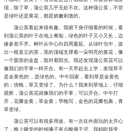
现，除了草，蒲公英几乎无处不在。这种蒲公英，不管
是绿叶还是黄花，都是娇嫩刺激的。
蒲公英看起来很有趣。我俯下身仔细看的时候，看
到蒲公英的叶子在地上匍匐，绿色的叶子又小又长，边
缘参差不齐。树叶从中心向四周蔓延。从绿叶当中，拔
出一根直立的茎，茎的顶端支撑着一朵明亮的黄花，像
一个圆形的金盘，面对着阳光。我还发现蒲公英花可以
像我们的手掌一样开合。有一天早起去上学，发现草不
是金黄色的'，是绿色的。中午回家，看到草是金黄色
的；傍晚，草又变绿了。为什么？我来到草地上，仔细
观察，蒲公英花就像我们的手掌，可以开合。中午打
开，花瓣金黄，草金黄；早晚写，金色的花瓣包裹，青
草变绿。
蒲公英可以有很多用途。有一次在外面玩的太开心
了，晚上睡觉的时候嗓子有点酸痛干涩。我妈听我变