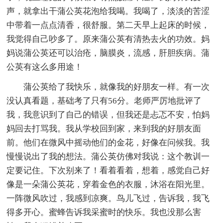
声，就拿出干蒲公英花泡给我喝。我喝了，淡淡的苦涩
中带着一点点清香，很舒服。第二天早上起床的时候，
我觉得自己吵多了。原来蒲公英有清热去火的功效。妈
妈说蒲公英还可以治疮，脑膜炎，流感，肝胆疾病。蒲
公英有这么多用途！
蒲公英给了我快乐，就像我的好朋友一样。有一次
没认真看题，基础考了只有56分。老师严厉地批评了
我，我意识到了自己的错误，但我还是忐忑不安，怕妈
妈回去打骂我。我从学校回到家，来到我的好朋友面
前。他们在微风中摇动他们的金花，好像在问候我。我
慢慢说出了我的想法。蒲公英仿佛对我说：这个教训一
定要记住。下次别来了！看着看着，想着，感觉自己好
像是一朵蒲公英花，穿着金色的衣服，沐浴在阳光里。
一阵微风吹过，我感到凉爽。鸟儿飞过，告诉我，我飞
得多开心。蜜蜂告诉我采蜜时的快乐。我也没那么害