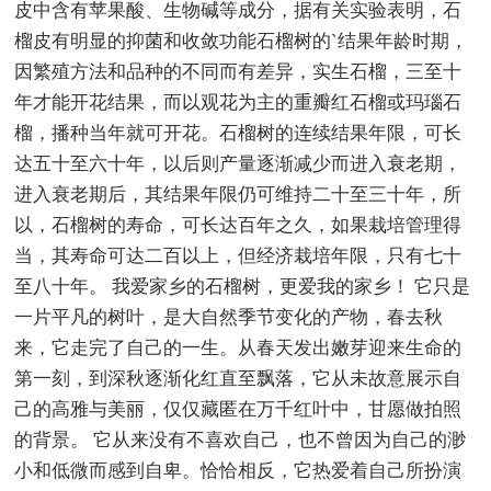
皮中含有苹果酸、生物碱等成分，据有关实验表明，石
榴皮有明显的抑菌和收敛功能石榴树的`结果年龄时期，
因繁殖方法和品种的不同而有差异，实生石榴，三至十
年才能开花结果，而以观花为主的重瓣红石榴或玛瑙石
榴，播种当年就可开花。石榴树的连续结果年限，可长
达五十至六十年，以后则产量逐渐减少而进入衰老期，
进入衰老期后，其结果年限仍可维持二十至三十年，所
以，石榴树的寿命，可长达百年之久，如果栽培管理得
当，其寿命可达二百以上，但经济栽培年限，只有七十
至八十年。 我爱家乡的石榴树，更爱我的家乡！ 它只是
一片平凡的树叶，是大自然季节变化的产物，春去秋
来，它走完了自己的一生。从春天发出嫩芽迎来生命的
第一刻，到深秋逐渐化红直至飘落，它从未故意展示自
己的高雅与美丽，仅仅藏匿在万千红叶中，甘愿做拍照
的背景。 它从来没有不喜欢自己，也不曾因为自己的渺
小和低微而感到自卑。恰恰相反，它热爱着自己所扮演