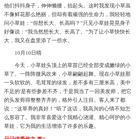
他们抖抖身子，伸伸懒腰，抬起头。这时我发现小草虽
不像鲜花那么艳丽，但却有着顽强的生命力，我轻轻地
问小草娃：“你想长大、长高吗？”只见小草娃晃晃身子
好像说：“我当然想长大、长高了。”为了让小草快快长
大，我又在盘里添了一些水。
10月10日晴
今天，小草娃头顶上的草苗已经全部变成嫩绿的小
草了。一阵阵微风吹来，小草翩翩起舞。现在小草娃那
一头软软的、毛茸茸的绿发，差不多有三厘米高，美中
不足的'是有些参差不齐，于是我当了一回美发师，把它
的头发剪得整整齐齐的，格外引人注目。客人来了都
说：“这草养的真好！”听了这话，我高兴的心情不知怎
么形容了。我非常喜爱这个我精心浇灌、精心呵护的小
草娃，它为我的生活增添了许多的乐趣。