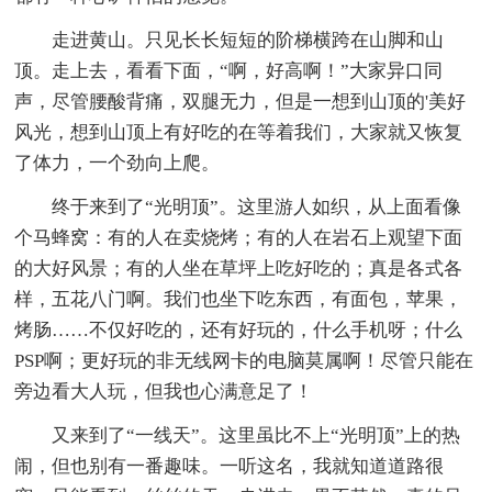
走进黄山。只见长长短短的阶梯横跨在山脚和山
顶。走上去，看看下面，“啊，好高啊！”大家异口同
声，尽管腰酸背痛，双腿无力，但是一想到山顶的'美好
风光，想到山顶上有好吃的在等着我们，大家就又恢复
了体力，一个劲向上爬。
终于来到了“光明顶”。这里游人如织，从上面看像
个马蜂窝：有的人在卖烧烤；有的人在岩石上观望下面
的大好风景；有的人坐在草坪上吃好吃的；真是各式各
样，五花八门啊。我们也坐下吃东西，有面包，苹果，
烤肠……不仅好吃的，还有好玩的，什么手机呀；什么
PSP啊；更好玩的非无线网卡的电脑莫属啊！尽管只能在
旁边看大人玩，但我也心满意足了！
又来到了“一线天”。这里虽比不上“光明顶”上的热
闹，但也别有一番趣味。一听这名，我就知道道路很