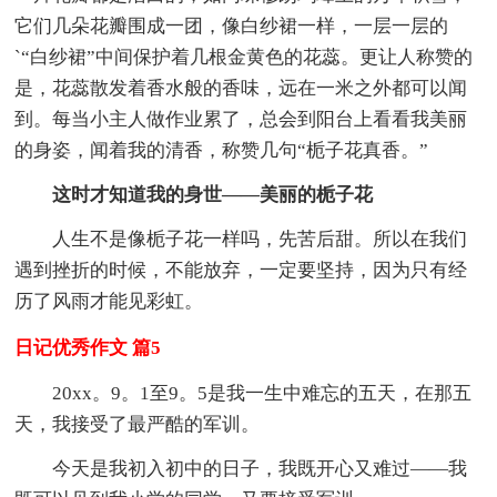
它们几朵花瓣围成一团，像白纱裙一样，一层一层的
`“白纱裙”中间保护着几根金黄色的花蕊。更让人称赞的
是，花蕊散发着香水般的香味，远在一米之外都可以闻
到。每当小主人做作业累了，总会到阳台上看看我美丽
的身姿，闻着我的清香，称赞几句“栀子花真香。”
这时才知道我的身世——美丽的栀子花
人生不是像栀子花一样吗，先苦后甜。所以在我们
遇到挫折的时候，不能放弃，一定要坚持，因为只有经
历了风雨才能见彩虹。
日记优秀作文 篇5
20xx。9。1至9。5是我一生中难忘的五天，在那五
天，我接受了最严酷的军训。
今天是我初入初中的日子，我既开心又难过——我