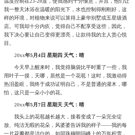
温度控制在23-28度，使我感到十分惬意，并且，他们让
我一整天沐浴在温暖的阳光下，水也控制得刚刚好，这
样的环境，对植物来说可以算得上豪华别墅或五星级酒
店。可我却十分内疚，觉得自己不配享受这些，因此，
我下决心要让自己变得更漂亮，让款待我的主人赏心悦
目。
20xx
年5月4日 星期四 天气：晴
今天早上醒来时，我觉得脑袋比平时重了一些，我
用叶子一摸，天哪，居然是一个花苞！这时，我激动得
热泪盈眶，我终于成功证明自己，不是普通的灌木，哪
怕，这只是一朵小小的花。
20xx
年5月7日 星期天 天气：晴
我头上的花苞越长越大，接着变成了一朵完全绽
放、纯洁无暇的花朵，风婆婆告诉我的样子——我的每
一片花瓣都是洁白的，如同珠穆朗玛峰上的万年积雪，