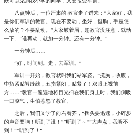
既可以见到我小学的同学，又要接受军训。
八点钟后，一位严肃的.教官走了进来：“大家好，我
是你们军训的教官。现在不要动，坐好，挺胸，手是怎
么放的？不要乱动。”大家皱着眉，趁教官没注意，就动
一下。“谁再动，就加一分钟。还有一分钟。”
一分钟后……
”好，时间到。走，去军训。“
军训一开始，教官就叫我们站军姿。“挺胸，收腹，
中指紧贴裤缝线，五指紧闭，贴紧了！双眼正视前
方……”教官一遍遍地将目光扫在我们身上时，我们倒吸
一口凉气，生怕惹怒了教官。
之后，我们又学了向右看齐，“摆头要迅速，小碎步
的声音要响！听到了没！””听到了～“”大声点，我听不
到！“”听到了！“