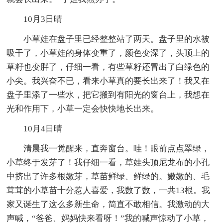
10月3日晴
小草娃在盘子里已经整整站了两天。盘子里的水被
吸干了，小草娃的身体变重了，颜色变深了，头顶上的
草籽也变胖了，仔细一看，有些草籽还冒出了白绿色的
小尖。我兴奋不已，看来小草真的要长出来了！我又在
盘子里添了一些水，把它搬到有阳光的窗台上，我想在
光和作用下，小草一定会快快地长出来。
10月4日晴
清晨我一觉醒来，直奔窗台。哇！眼前点点翠绿，
小草终于发芽了！我仔细一看，草娃头顶尼龙布的小孔
中挤出了许多根嫩芽，草苗鲜绿、鲜绿的。嫩嫩的、毛
茸茸的小草苗十分惹人喜爱，我数了数，一共13根。我
家又诞生了这么多新生命，简直不敢相信。我激动的大
声喊，“爸爸、妈妈快来看呀！”我的喊声惊动了小草，