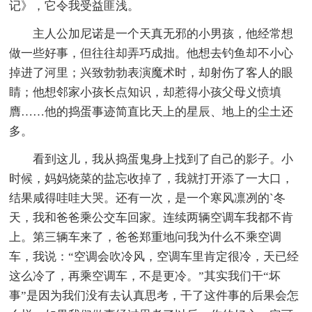
记》，它令我受益匪浅。
主人公加尼诺是一个天真无邪的小男孩，他经常想
做一些好事，但往往却弄巧成拙。他想去钓鱼却不小心
掉进了河里；兴致勃勃表演魔术时，却射伤了客人的眼
睛；他想邻家小孩长点知识，却惹得小孩父母义愤填
膺……他的捣蛋事迹简直比天上的星辰、地上的尘土还
多。
看到这儿，我从捣蛋鬼身上找到了自己的影子。小
时候，妈妈烧菜的盐忘收掉了，我就打开添了一大口，
结果咸得哇哇大哭。还有一次，是一个寒风凛冽的`冬
天，我和爸爸乘公交车回家。连续两辆空调车我都不肯
上。第三辆车来了，爸爸郑重地问我为什么不乘空调
车，我说：“空调会吹冷风，空调车里肯定很冷，天已经
这么冷了，再乘空调车，不是更冷。”其实我们干“坏
事”是因为我们没有去认真思考，干了这件事的后果会怎