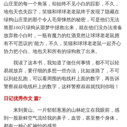
山庄里的每一个角落，却始终不见小白的踪影，不久，
地包天也失踪了，笑猫和球球老老鼠终于发现了隐藏在
绿狗山庄里的那个令人毛骨悚然的秘密，可是他们无法
将那100只绿狗从噩梦中拯救出来，就在他们没办法准备
放弃救小白时，一瓶有魔力的红酒竟然让球球老老鼠拥
有不可思议的`能力，不久，笑猫和球球老老鼠一起齐心
协力把小白、地包天和所有的绿狗救了出来。
我读了这本书，我知道了做任何事情，都不可以轻
易就放弃，要仔细的多想一些办法，比如迷路了，不可
以到处乱跑，可以看周围的电线杆上面的数字，再告诉
警察叔叔电线杆上的数字，这样警察叔叔就找到你啦！
日记优秀作文 篇7
来到黄山。一片郁郁葱葱的山林屹立在我眼前，感
到一股新鲜空气流经我的鼻子，血管，甚至整个身体，
都有一种心旷神怡的感觉。