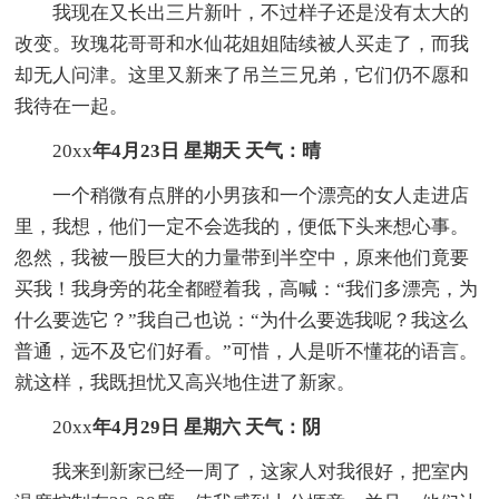
我现在又长出三片新叶，不过样子还是没有太大的
改变。玫瑰花哥哥和水仙花姐姐陆续被人买走了，而我
却无人问津。这里又新来了吊兰三兄弟，它们仍不愿和
我待在一起。
20xx
年4月23日 星期天 天气：晴
一个稍微有点胖的小男孩和一个漂亮的女人走进店
里，我想，他们一定不会选我的，便低下头来想心事。
忽然，我被一股巨大的力量带到半空中，原来他们竟要
买我！我身旁的花全都瞪着我，高喊：“我们多漂亮，为
什么要选它？”我自己也说：“为什么要选我呢？我这么
普通，远不及它们好看。”可惜，人是听不懂花的语言。
就这样，我既担忧又高兴地住进了新家。
20xx
年4月29日 星期六 天气：阴
我来到新家已经一周了，这家人对我很好，把室内