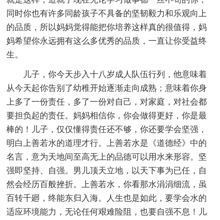
同时你也有许多同龄孩子不具备的坚韧毅力和乐观向上
的品质，所以妈妈觉得能把你培养这样真的很值得，妈
妈希望你永远拥有这么多优秀的品质，一直让你受益终
生。
儿子，你今天步入十八岁成人队伍行列，他意味着
从今天起你告别了幼稚开始逐渐走向成熟；意味着你身
上多了一份责任，多了一份对自己，对家庭，对社会都
要担负起的责任。妈妈相信你，你会做得更好，你是最
棒的！儿子，仅仅懂得责任还不够，你还要学会坚强，
明白上善若水的道理才行。上善若水是《道德经》中的
名言，意为天地间至高无上的品德可以用水来形容。坚
强即坚持、自强。男儿顶天立地，以天下事为已任，自
然会经历百般挫折。上善若水，你看那水涓涓细流，虽
百转千廻，终能东归入海。人生也是如此，要学会水的
适应环境能力，无论任何艰难险阻，也要自强不息！儿