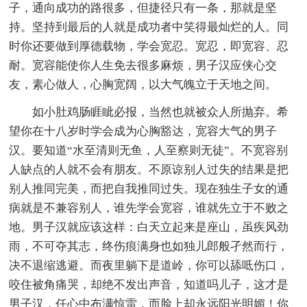
子，通向成功的路很多，但捷径只有一条，那就是坚
持。坚持到最后的人就是成功者中笑得最灿烂的人。同
时你还要做到厚德载物，学会宽忍。宽忍，即宽容、忍
耐。宽容能使你人生免去很多麻烦，男子汉应侠心交
友，素心做人，心胸宽阔，以大气魄立于天地之间。
如小肚鸡肠睚眦必报，当然也就被众人所抛弃。希
望你在十八岁时学会成为心胸豁达，宽容大气的男子
汉。要知道“水至清则无鱼，人至察则无徒”。不宽容别
人缺点的人就不会有朋友。不原谅别人过失的结果是把
别人推同完美，而把自我推同过失。现在独生子女的通
病就是不兼容别人，谁先学会宽容，谁就先立于不败之
地。男子汉就应该这样：白天立起来是座山，虽疾风劲
雨，不可夺其志，终伤痕满身也如独儿郎般孑然而行，
决不退缩逃避。而夜里躺下是道岭，你可以舔呧伤口，
咬住被角痛哭，却绝不发出声音，知道吗儿子，这才是
男子汉，任心中布满惊雷，而脸上却永远阳光明媚！你