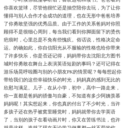
你喜欢篮球，尽管他很忙还是抽空陪你去玩，为了让你
懂得与别人合作才会成功的道理，也在无形中爸爸培养
了你勇敢坚强的优秀品质。由于工作的关系爸妈对你照
顾得不是很细心周到，每当我们看到你脚面留下的烫伤
疤痕时，心里总是不免有些愧疚。俗话说，性格决定命
运。的确如此，你自信阳光从不服输的性格也给你带来
了许多快乐，你是否还记得，妈妈带你去沈阳北方图书
城时你勇敢在舞台上表演英语短剧的事吗？还可记得在
游乐场晃呼啦圈与别的小朋友PK的情景呢？每每想起你
带给我们的这些幸福快乐的时光，妈妈真的感到无比的
欣慰与满足。儿子，在从小学，初中，高中一路走来，
你一直都是爸妈的骄傲与自豪，不知道有多少阿姨羡慕
妈妈呢！其实想起来，你也真的付出了不少时光，当许
多孩子还在热乎被窝里睡觉时，妈妈就带你去学英语
了，当别的孩子在看动画片时，你又在苦练书法，也许
就是这样，造就了现在无论学习做事都一丝不苟的你，