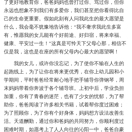
了更好地教育你，爸爸妈妈也曾打过你、骂过你，但你
永远也想象不到我们有多爱你，我们甚至把你看得比自
己的生命更重要。假如此刻有人问我此生的最大愿望是
什么，我会毫不犹豫地告诉他：“我不奢求我此生多富
有，惟愿我的女儿能有个好前途、好归宿，将来幸福、
健康、平安过一生！”这真是可怜天下父母心那，相信不
仅是我，这也是在座的所有父母内心最大的愿望啊！
我的女儿，或许你没忘记，为了使你不输在人生的
起跑线上，为了让你在将来更优秀，在你上幼儿园和小
学期间，平时爸爸经常耐心地手把手辅导你弹钢琴，周
末妈妈带着你奔波于各个辅导班。上初中后，学业负担
加重，你有了青春的迷茫，也有了少女的忧郁，为了帮
助你，爸爸阅读了许多相关书籍，试着帮你度过困难；
为了照顾你，为了你有个好身体，妈妈想方设法改善生
活。天道酬勤，通过你和爸妈的共同努力，你顺利度过
困难时期，如愿考上了人人向往的沁阳一中，爸爸自豪