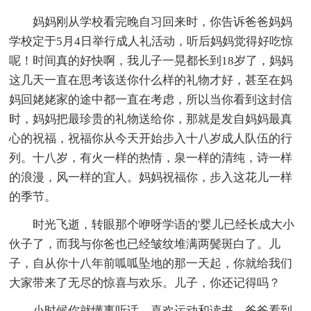
妈妈刚从学校看完晚自习回来时，你告诉爸爸妈妈
学校定于5月4日举行成人礼活动，听后妈妈觉得好吃惊
呢！时间真的好快啊，我儿子一晃都长到18岁了，妈妈
这几天一直在思考该送你什么样的礼物才好，甚至在妈
妈回姥姥家的途中都一直在考虑，所以当你看到这封信
时，妈妈把最珍贵的礼物送给你，那就是发自妈妈最真
心的祝福，祝福你从今天开始步入十八岁成人队伍的行
列。十八岁，有火一样的热情，泉一样的清纯，诗一样
的浪漫，风一样的宜人。妈妈祝福你，步入这花儿一样
的季节。
时光飞逝，转眼那个咿呀学语的'婴儿已经长成大小
伙子了，而我与你爸也已经皱纹堆满两鬓斑白了。儿
子，自从你十八年前呱呱坠地的那一天起，你就给我们
大家带来了无尽的惊喜与欢乐。儿子，你还记得吗？
小时候你就懂事听话，喜欢运动和读书。爸爸看到