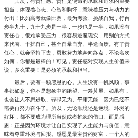
其次，有责任感。责任是使命的承载和追求的重要
担当，体现着心态、心智和胸怀，意味着压力与动力的
付出！比如高考就像比赛，最为考验、挑战自我，行百
步半九十，九十九步是一半，一步也是一半，如果没有
责任心，很难承受压力，很容易逃避现实，用别的方式
来代替、干扰自己，甚至自暴自弃、半途而废。有了责
任心，就会坚持下去，勇敢努力地奔向终点，不论名次
如何，你都是最棒的！可见，责任感对实现人生价值来
说，多么重要！是必须的承载和担当。
最后，要有一颗感恩的心。人生没有一帆风顺，事
事都如意，也不是想象中的绝望、一筹莫展。如果有，
也会让人不思进取、碌碌无为、平庸无能，因为已经不
需要再努力奋斗了。所以，无论顺境还是逆境、环境的
好坏，都不要成为理所当然或者抱怨的借口。而是感
恩：正是因为环境才让自己实现了人生能力与价值，意
味着尊重环境与回报。感恩是最宝贵的财富，一个人的