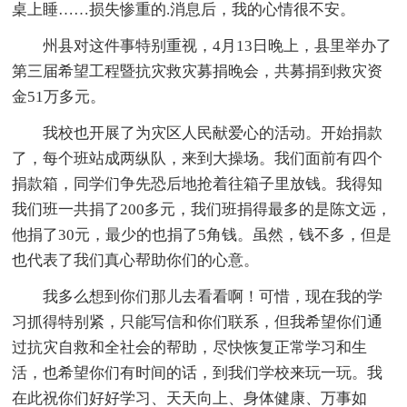
桌上睡……损失惨重的.消息后，我的心情很不安。
州县对这件事特别重视，4月13日晚上，县里举办了
第三届希望工程暨抗灾救灾募捐晚会，共募捐到救灾资
金51万多元。
我校也开展了为灾区人民献爱心的活动。开始捐款
了，每个班站成两纵队，来到大操场。我们面前有四个
捐款箱，同学们争先恐后地抢着往箱子里放钱。我得知
我们班一共捐了200多元，我们班捐得最多的是陈文远，
他捐了30元，最少的也捐了5角钱。虽然，钱不多，但是
也代表了我们真心帮助你们的心意。
我多么想到你们那儿去看看啊！可惜，现在我的学
习抓得特别紧，只能写信和你们联系，但我希望你们通
过抗灾自救和全社会的帮助，尽快恢复正常学习和生
活，也希望你们有时间的话，到我们学校来玩一玩。我
在此祝你们好好学习、天天向上、身体健康、万事如