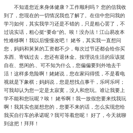
不知道您近来身体健康？工作顺利吗？ 您的信我收
到了，您现在的一切情况我也了解了。在信中您问我的
学习如何，其实我学习还是不错的，只是粗心罢了，不
过说实话，粗心挺“要命”的。唉！没办法！江山易改本
性难移啊！我以后慢慢改吧！ 姥爷，其实我一直想问
您，妈妈和舅舅的工资都不少，每次过节还都会给你买
东西、寄钱过去，您还有退休金。按理说生活的应该挺
自在、悠闲的.、可不知为什么，您偏偏要到外地去干
活！这样多危险啊！姥姥说，您在家闷得慌，不是看电
视就是下象棋；妈妈说，您是想找点事干，乐呵乐呵；
可我却认为您一定是太寂寞，没人和您玩。谁让我要上
学不能和您玩呢？唉！ 姥爷啊！我一放假您要来找我玩
啊！我其实也挺想您的，您要不来的话，怎么实现您给
我买自行车的承诺呢？我可等着您呢！ 好了，今天就聊
到这把！拜拜！