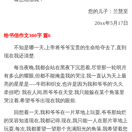
您的儿子：兰慧至
20xx年5月17日
给书信作文300字 篇6
不知是哪一天,上帝将爷爷宝贵的生命给夺去了,直到
现在我还清楚.
每当夜晚,我都会站在黑夜下沉思着,尽管那一轮明月
有多么的耀眼,但都不能掩盖我的哭泣.我一直认为天上最
亮的星星是----牛郎和织女,也许是因为我和爷爷的'久久
牵挂吧! 我在人间,而爷爷在天堂.我只能躲在某个角落里
哭泣着.希望爷爷出现在我的眼前.
回想着一天,我和爷爷在一片草地上玩耍,爷爷那灿烂
的笑容知道现在,我都记得.现在,我只能一人在那片草地上
玩耍,每次,我都要望一望那个充满阳光的角落,我希望着您