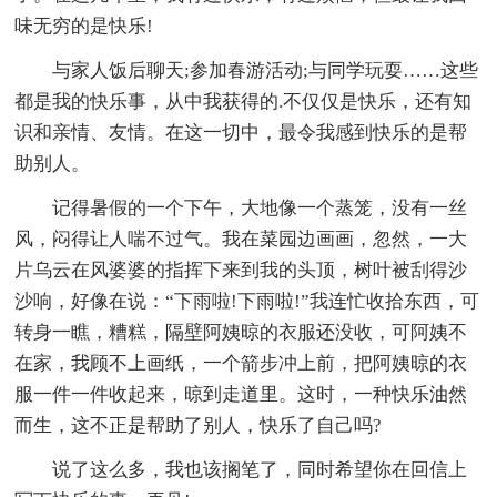
味无穷的是快乐!
与家人饭后聊天;参加春游活动;与同学玩耍……这些
都是我的快乐事，从中我获得的.不仅仅是快乐，还有知
识和亲情、友情。在这一切中，最令我感到快乐的是帮
助别人。
记得暑假的一个下午，大地像一个蒸笼，没有一丝
风，闷得让人喘不过气。我在菜园边画画，忽然，一大
片乌云在风婆婆的指挥下来到我的头顶，树叶被刮得沙
沙响，好像在说：“下雨啦!下雨啦!”我连忙收拾东西，可
转身一瞧，糟糕，隔壁阿姨晾的衣服还没收，可阿姨不
在家，我顾不上画纸，一个箭步冲上前，把阿姨晾的衣
服一件一件收起来，晾到走道里。这时，一种快乐油然
而生，这不正是帮助了别人，快乐了自己吗?
说了这么多，我也该搁笔了，同时希望你在回信上