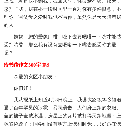
上找，就是找不到我，我回来时，你疲惫不堪。那天，
您打了我，我在那一段时间里一直对你有少许恨意，不
理你，写父母之爱时我也不写你，虽然你是天天陪着我
的人。
妈妈，您的爱像广柑，吃下去要吧嗒一下嘴才能感
受到清香，那么我有没有去吧嗒一下嘴去感受你的爱
呢？
给书信作文300字 篇9
亲爱的灾区小朋友：
你们好！
我从报纸上知道4月8日晚上，我县大路坝等乡镇遭
遇了百年罕见的冰雹、暴雨袭击，人们身上穿的衣服、
盖的被子全被淋湿，房屋上的瓦片被打得天穿地漏；庄
稼被捣毁了；同学们没有地方上课和睡觉，只好趴在课