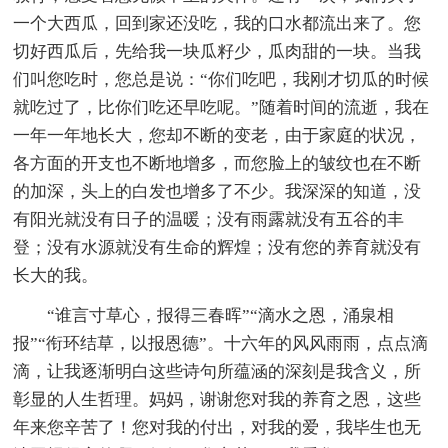
一个大西瓜，回到家还没吃，我的口水都流出来了。您
切好西瓜后，先给我一块瓜籽少，瓜肉甜的一块。当我
们叫您吃时，您总是说：“你们吃吧，我刚才切瓜的时候
就吃过了，比你们吃还早吃呢。”随着时间的流逝，我在
一年一年地长大，您却不断的变老，由于家庭的状况，
各方面的开支也不断地增多，而您脸上的皱纹也在不断
的加深，头上的白发也增多了不少。我深深的知道，没
有阳光就没有日子的温暖；没有雨露就没有五谷的丰
登；没有水源就没有生命的辉煌；没有您的养育就没有
长大的我。
“谁言寸草心，报得三春晖”“滴水之恩，涌泉相
报”“衔环结草，以报恩德”。十六年的风风雨雨，点点滴
滴，让我逐渐明白这些诗句所蕴涵的深刻是我含义，所
彰显的人生哲理。妈妈，谢谢您对我的养育之恩，这些
年来您辛苦了！您对我的付出，对我的爱，我毕生也无