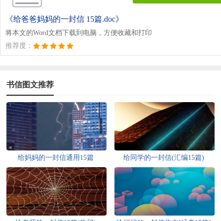
《给爸爸妈妈的一封信 15篇.doc》
将本文的Word文档下载到电脑，方便收藏和打印
推荐度：
书信图文推荐
给妈妈的一封信通用15篇
给同学的一封信(汇编15篇)