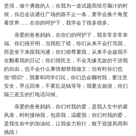
坚强，做个勇敢的人；在我为一道试题而绞尽脑汁的时
候，你总会说通往广场的路不止一条，要学会换个角度
看世界……在你的呵护下，我学会了很多很多。
亲爱的爸爸妈妈，在你们的呵护下，我非常非常幸
福。你们很开明，当我犯了错，你们从来不会打骂我，
而是坐下来跟我沟通；你们很尊重我，从来不会趁我不
在翻看我的日记；你们很民主，不会无缘无故的干涉我
的自由，也不会什么事情都替我做主；但有时你们也
很“唠叨”，我要和同学们玩，你们总会嘱咐我，要注意
安全，早点回来，不要乱花钱等等；我要去旅游，你们
隔三差五的打电话问候。
亲爱的爸爸妈妈，你们对我的爱，是我人生中的避
风港，时时接纳我，包容我，温暖我；你们对我的爱，
是我生命中的加油站，让我奋力前行，敢于迎接风雨和
挑战！