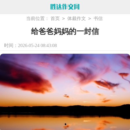
>
>
当前位置：
首页
体裁作文
书信
给爸爸妈妈的一封信
时间：2026-05-24 08:43:08