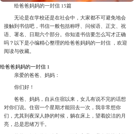
给爸爸妈妈的一封信 15篇
无论是在学校还是在社会中，大家都不可避免地会
接触到书信吧，书信一般包括称呼、问候语、正文、祝
语、署名、日期六个部分。你知道书信要怎么写才正确
吗？以下是小编精心整理的给爸爸妈妈的一封信 ，欢迎
阅读与收藏。
给爸爸妈妈的一封信 1
亲爱的爸爸、妈妈：
你们好！
爸爸、妈妈，自从住宿以来，女儿有说不完的话想
对你们说。住宿一个星期才能回去一次，我非常想你
们，尤其到夜深人静的时候，躺在床上，望着皎洁的月
亮，总是思绪万千。