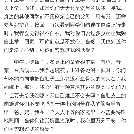
去上学。而我，却是你们天天起早贪黑的送我、接我。
身边的其他同学都不用麻烦自己的父母，只有我，还需
要爸妈护送，接回。每次看到同学们结伴在道路上行走
时，我都会觉得很不自在。我对你们说过多少次让我独
自上学，回家，可你们就是不放心。当然，我也知道你
们是爱子心切，可你们曾想过我的感受？
中午，吃饭了，餐桌上的菜肴很丰富，有鱼、青
菜、豆腐汤……我拿起碗筷，正准备饱餐一顿时，你们
却不约而同地把鱼肚子上那块没有鱼骨头的肉夹在了我
的碗上，那时，我心里有一种莫名其妙的感觉，你们为
什么要夹给我吃呢？我自己难道不会夹吗？鱼肚皮上的
肉难道你们不要吃吗？一连串的问号在我的脑海里冒
出。爸、妈，我在一个人人平等的家庭里，不需要特殊
地照顾，当你们往我碗里夹菜时，我心里万分不安，你
们可曾想过我的感受？