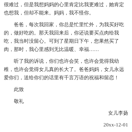
很难过，但是我想妈妈的心里肯定比我更难过，她肯定
也想我，但却不能来。妈妈，我不怪你。
爸爸，每次我回家，你总是忙里忙外，为我买好吃
的，做好吃的。那天我回来后，你还说要买点肉给我
吃，我当时没留心。可到了星期日下午，您果然买了
肉，那时，我心里感到无比温暖、幸福……
听了我的诉说，你们也许会笑，也许会觉得我幼
稚，也许会觉得女儿真的长大了。爸爸妈妈，女儿永远
爱你们，送给你们的话里有千言万语的祝福和留恋！
此致
敬礼
女儿李扬
20xx-12-01