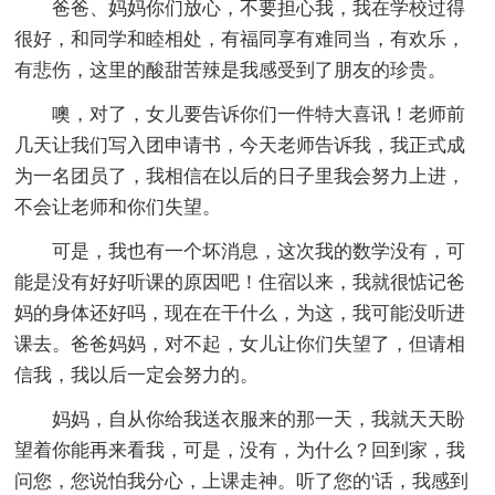
爸爸、妈妈你们放心，不要担心我，我在学校过得
很好，和同学和睦相处，有福同享有难同当，有欢乐，
有悲伤，这里的酸甜苦辣是我感受到了朋友的珍贵。
噢，对了，女儿要告诉你们一件特大喜讯！老师前
几天让我们写入团申请书，今天老师告诉我，我正式成
为一名团员了，我相信在以后的日子里我会努力上进，
不会让老师和你们失望。
可是，我也有一个坏消息，这次我的数学没有，可
能是没有好好听课的原因吧！住宿以来，我就很惦记爸
妈的身体还好吗，现在在干什么，为这，我可能没听进
课去。爸爸妈妈，对不起，女儿让你们失望了，但请相
信我，我以后一定会努力的。
妈妈，自从你给我送衣服来的那一天，我就天天盼
望着你能再来看我，可是，没有，为什么？回到家，我
问您，您说怕我分心，上课走神。听了您的'话，我感到