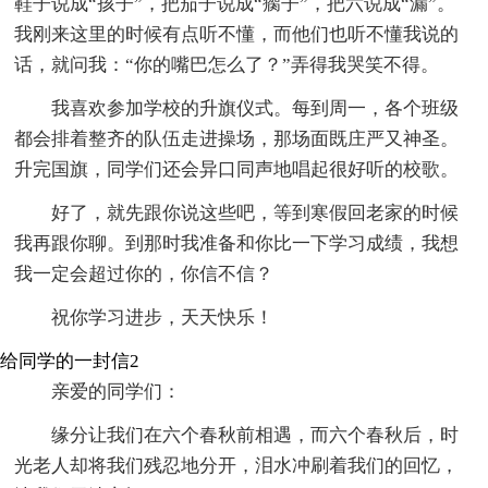
鞋子说成“孩子”，把茄子说成“瘸子”，把六说成“漏”。
我刚来这里的时候有点听不懂，而他们也听不懂我说的
话，就问我：“你的嘴巴怎么了？”弄得我哭笑不得。
我喜欢参加学校的升旗仪式。每到周一，各个班级
都会排着整齐的队伍走进操场，那场面既庄严又神圣。
升完国旗，同学们还会异口同声地唱起很好听的校歌。
好了，就先跟你说这些吧，等到寒假回老家的时候
我再跟你聊。到那时我准备和你比一下学习成绩，我想
我一定会超过你的，你信不信？
祝你学习进步，天天快乐！
给同学的一封信2
亲爱的同学们：
缘分让我们在六个春秋前相遇，而六个春秋后，时
光老人却将我们残忍地分开，泪水冲刷着我们的回忆，