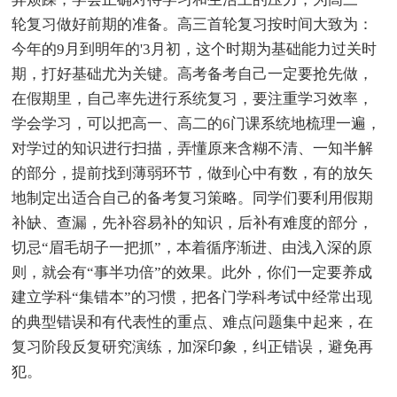
轮复习做好前期的准备。高三首轮复习按时间大致为：
今年的9月到明年的'3月初，这个时期为基础能力过关时
期，打好基础尤为关键。高考备考自己一定要抢先做，
在假期里，自己率先进行系统复习，要注重学习效率，
学会学习，可以把高一、高二的6门课系统地梳理一遍，
对学过的知识进行扫描，弄懂原来含糊不清、一知半解
的部分，提前找到薄弱环节，做到心中有数，有的放矢
地制定出适合自己的备考复习策略。同学们要利用假期
补缺、查漏，先补容易补的知识，后补有难度的部分，
切忌“眉毛胡子一把抓”，本着循序渐进、由浅入深的原
则，就会有“事半功倍”的效果。此外，你们一定要养成
建立学科“集错本”的习惯，把各门学科考试中经常出现
的典型错误和有代表性的重点、难点问题集中起来，在
复习阶段反复研究演练，加深印象，纠正错误，避免再
犯。