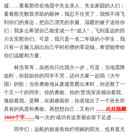
墟……看着那些在地震中失去亲人、失去家园的人们；
看着那无数双求助的眼神，我忍不住哭了，我恨不得飞
到你们的身边，把自己漂亮的衣服、温暖的被子送给你
们；我多么希望自己能变成一个“超人”，飞到遥远的四
川去安慰你们。可是，我只是一名二年级的小学生，我
只有一古脑儿捐出自己平时积攒的零花钱，希望能带给
你们温暖和力量。
林浩哥哥，虽然你只比我大一岁，可是，当地震降
临时，你鼓励你的同学不哭，还叫大家一起唱《大中
国》的歌；当你勇敢地从废墟里爬出来时，你还救了一
个又一个的同学。你的勇敢、你的'坚强深深感动着我、
激励着我。是啊，在困难面前，你表现出了一个班长所
具有的风度和勇敢。再想想自己，又有什
……此处隐藏
3889个字……
每一次的'成功在这里都会留下足迹……。
同学们：远航的旅途有灿烂明媚的阳光，也有遮天