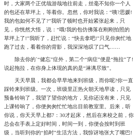
时，大家两个正优哉游哉地往前走，丝毫不知你一个人
的包还在草坪上，等着你。忽然，你对我说：“咦?思媛!
我的包如何不见了?”我听了顿时也开始紧张起来，只
见，你恍然大悟，说：“哦!我的包仿佛落在刚刚拍照的
草坪上了!”我听了，赶忙说：“快去拿吧!”只见你匆忙地
跑了过去，看着你的背影，我深深地叹了口气……
除去你的`“健忘”症外，第二个“病症”便是“拖拉”了!
说起拖拉，在你身上体现的真的是“淋漓尽致”。
天天早晨，我都会早早地来到班级，而你呢?你一直
踩铃来到班级。一次，班级里正热火朝天地早读，只见
预备铃响了，我望了望你的地方，见你还没有来，只见
上课铃响了，你便匆匆忙忙地出目前教室里。后来，听
你说，你天天早上都7：30才起床，然后在来校之前，你
总会在手表上定好时间，时间一到，你便会按时到班
级，当听到你的“掐时”生活方法，我惊讶地张大了嘴巴!