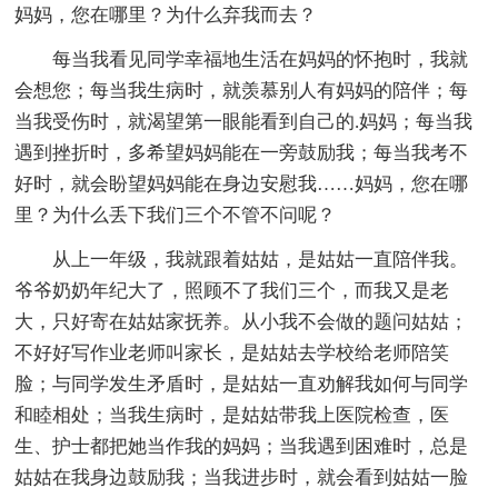
妈妈，您在哪里？为什么弃我而去？
每当我看见同学幸福地生活在妈妈的怀抱时，我就
会想您；每当我生病时，就羡慕别人有妈妈的陪伴；每
当我受伤时，就渴望第一眼能看到自己的.妈妈；每当我
遇到挫折时，多希望妈妈能在一旁鼓励我；每当我考不
好时，就会盼望妈妈能在身边安慰我……妈妈，您在哪
里？为什么丢下我们三个不管不问呢？
从上一年级，我就跟着姑姑，是姑姑一直陪伴我。
爷爷奶奶年纪大了，照顾不了我们三个，而我又是老
大，只好寄在姑姑家抚养。从小我不会做的题问姑姑；
不好好写作业老师叫家长，是姑姑去学校给老师陪笑
脸；与同学发生矛盾时，是姑姑一直劝解我如何与同学
和睦相处；当我生病时，是姑姑带我上医院检查，医
生、护士都把她当作我的妈妈；当我遇到困难时，总是
姑姑在我身边鼓励我；当我进步时，就会看到姑姑一脸