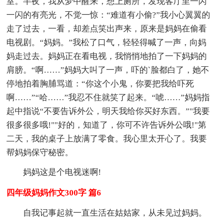
室。半夜，我从梦中醒来，想上厕所，发现客厅里一闪
一闪的有亮光，不觉一惊：“难道有小偷?”我小心翼翼的
走了过去，一看，却差点笑出声来，原来是妈妈在偷看
电视剧。“妈妈。”我松了口气，轻轻得喊了一声，向妈
妈走过去。妈妈正在看电视，我悄悄地拍了一下妈妈的
肩膀。“啊……”妈妈大叫了一声，吓的`脸都白了，她不
停地拍着胸脯骂道：“你这个小鬼，你要把我给吓死
啊……”“哈……”我忍不住就笑了起来。“唬……”妈妈指
起中指说“不要告诉外公，明天我给你买好东西。”"我要
很多很多哦!""好的，知道了，你可不许告诉外公哦!"第
二天，我的桌子上放满了零食。我心里太开心了。我要
帮妈妈保守秘密。
妈妈这是个电视迷啊!
四年级妈妈作文300字 篇6
自我记事起就一直生活在姑姑家，从未见过妈妈。