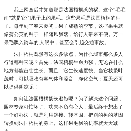
我上网查后才知道那是法国梧桐惹的祸。这个“毛毛
雨”就是它们果子上的果毛。这些果毛是法国梧桐的种
子。每年到了春末夏初，果子成熟的季节，这些果毛就
像蒲公英的种子一样随风飘落，给行人带来不便。万一
果毛飘入骑车的'人眼中，甚至会引起交通事故。
法国梧桐既然有这么多缺点，为什么城市那么多人
行道都种它呢？首先，法国梧桐生命力强，无论在什么
地方都能茁壮生长。而且，它生长速度快。当它枝繁叶
茂时，可以吸收有毒气体和噪音，净化空气；夏天还可
以提供阴凉呢！
如何让法国梧桐扬长避短呢？为了解决这个问题，
园林专家可忙坏了。功夫不负有心人，最后终于想出了
一个好办法，就是利用嫁接、转基因。把别的树的基因
转换到法国梧桐的身上。这样果毛飘的机率就大大减