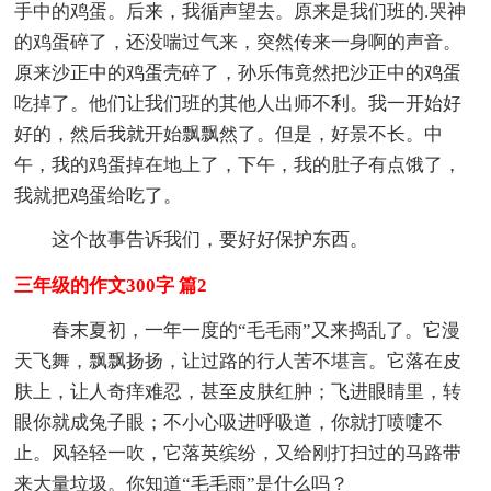
手中的鸡蛋。后来，我循声望去。原来是我们班的.哭神
的鸡蛋碎了，还没喘过气来，突然传来一身啊的声音。
原来沙正中的鸡蛋壳碎了，孙乐伟竟然把沙正中的鸡蛋
吃掉了。他们让我们班的其他人出师不利。我一开始好
好的，然后我就开始飘飘然了。但是，好景不长。中
午，我的鸡蛋掉在地上了，下午，我的肚子有点饿了，
我就把鸡蛋给吃了。
这个故事告诉我们，要好好保护东西。
三年级的作文300字 篇2
春末夏初，一年一度的“毛毛雨”又来捣乱了。它漫
天飞舞，飘飘扬扬，让过路的行人苦不堪言。它落在皮
肤上，让人奇痒难忍，甚至皮肤红肿；飞进眼睛里，转
眼你就成兔子眼；不小心吸进呼吸道，你就打喷嚏不
止。风轻轻一吹，它落英缤纷，又给刚打扫过的马路带
来大量垃圾。你知道“毛毛雨”是什么吗？