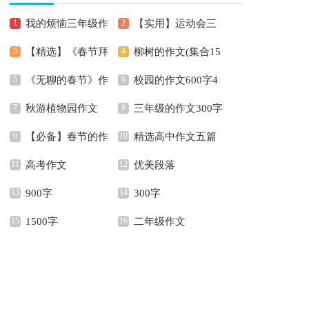
我的烦恼三年级作
【实用】运动会三
【精选】《春节拜
柳树的作文(集合15
文
年级作文四篇
《无聊的春节》作
校园的作文600字4
年》作文600字3篇
篇)
秋游植物园作文
三年级的作文300字
文600字合集5篇
篇
【必备】春节的作
精选高中作文五篇
锦集五篇
高考作文
优美段落
文600字汇总十篇
900字
300字
1500字
二年级作文