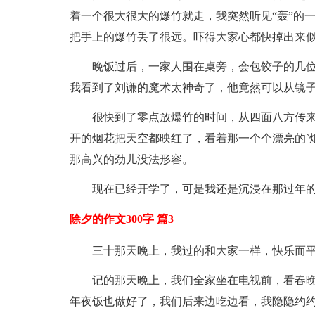
着一个很大很大的爆竹就走，我突然听见“轰”的
把手上的爆竹丢了很远。吓得大家心都快掉出来
晚饭过后，一家人围在桌旁，会包饺子的几
我看到了刘谦的魔术太神奇了，他竟然可以从镜
很快到了零点放爆竹的时间，从四面八方传
开的烟花把天空都映红了，看着那一个个漂亮的`
那高兴的劲儿没法形容。
现在已经开学了，可是我还是沉浸在那过年
除夕的作文300字 篇3
三十那天晚上，我过的和大家一样，快乐而
记的那天晚上，我们全家坐在电视前，看春晚
年夜饭也做好了，我们后来边吃边看，我隐隐约约