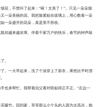
烟花，不禁叫了起来：“嗬！太美了！”。只见一朵朵烟
朵又一朵美丽的花。我把脸紧贴在玻璃上，用心数着一朵
宛如一朵盛开的花朵，真是美不胜收。
气氛却越来越浓厚。伴着千家万户的快乐，春节的钟声敲
近了。
夕了。一大早起来，洗了个澡穿上了新衣，果然比平时漂
新。
手也来帮忙。我帮着伯父看对联贴得正不正。“左边一
去买爆竹。回到家，哥哥那么小个头的人因为太高兴，抱