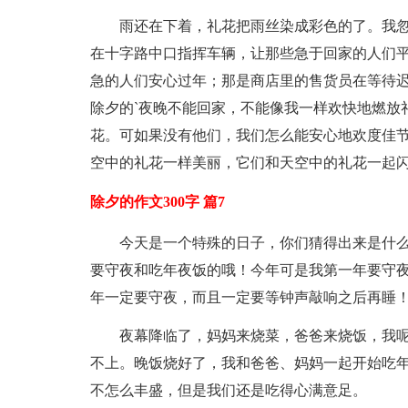
雨还在下着，礼花把雨丝染成彩色的了。我
在十字路中口指挥车辆，让那些急于回家的人们
急的人们安心过年；那是商店里的售货员在等待
除夕的`夜晚不能回家，不能像我一样欢快地燃放
花。可如果没有他们，我们怎么能安心地欢度佳
空中的礼花一样美丽，它们和天空中的礼花一起
除夕的作文300字 篇7
今天是一个特殊的日子，你们猜得出来是什
要守夜和吃年夜饭的哦！今年可是我第一年要守
年一定要守夜，而且一定要等钟声敲响之后再睡
夜幕降临了，妈妈来烧菜，爸爸来烧饭，我
不上。晚饭烧好了，我和爸爸、妈妈一起开始吃
不怎么丰盛，但是我们还是吃得心满意足。