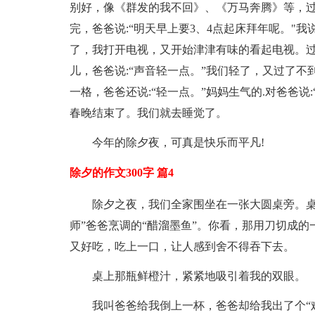
别好，像《群发的我不回》、《万马奔腾》等，
完，爸爸说:“明天早上要3、4点起床拜年呢。"我
了，我打开电视，又开始津津有味的看起电视。
儿，爸爸说:“声音轻一点。”我们轻了，又过了不
一格，爸爸还说:“轻一点。”妈妈生气的.对爸爸说
春晚结束了。我们就去睡觉了。
今年的除夕夜，可真是快乐而平凡!
除夕的作文300字 篇4
除夕之夜，我们全家围坐在一张大圆桌旁。桌
师”爸爸烹调的“醋溜墨鱼”。你看，那用刀切成
又好吃，吃上一口，让人感到舍不得吞下去。
桌上那瓶鲜橙汁，紧紧地吸引着我的双眼。
我叫爸爸给我倒上一杯，爸爸却给我出了个“难