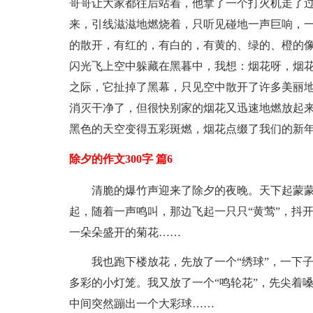
哥哥让大家都往后站着，他拿了一个打火机走了
来，引线滋滋地燃烧着，只听见碰地一声巨响，
的散开，有红的，有白的，有黄的、绿的、橙的像
闪光飞上空中躲藏在黑暮中，我想：烟花呀，烟花
之际，它扯掉了黑幕，只见空中散开了许多美丽地
消灭干净了，但很快别家的烟花又迅速地燃放起
黑色的天空变得五彩斑燃，烟花点缀了我们的新年
除夕的作文300字 篇6
清脆的爆竹声迎来了除夕的夜晚。天下起蒙
起，随着一声鸣叫，那边飞起一只只“黄莺”，抖
一朵朵盛开的菊花……
我也跑下楼放花，先放了一个“绣球”，一下
多彩的小灯笼。我又放了一个“鸣轮花”，先尖着
中间突然蹦出一个大彩球……