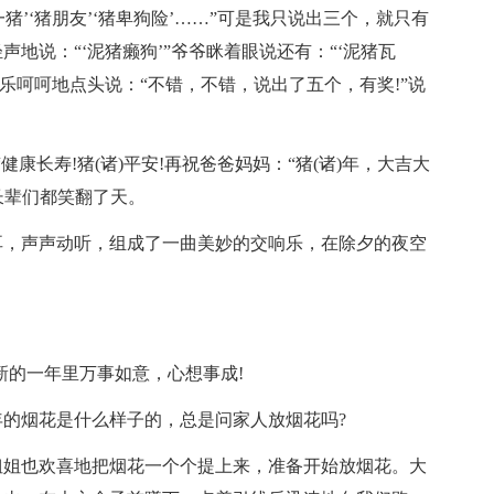
一猪’‘猪朋友’‘猪卑狗险’……”可是我只说出三个，就只有
地说：“‘泥猪癞狗’”爷爷眯着眼说还有：“‘泥猪瓦
乐呵呵地点头说：“不错，不错，说出了五个，有奖!”说
康长寿!猪(诸)平安!再祝爸爸妈妈：“猪(诸)年，大吉大
长辈们都笑翻了天。
耳，声声动听，组成了一曲美妙的交响乐，在除夕的夜空
新的一年里万事如意，心想事成!
的烟花是什么样子的，总是问家人放烟花吗?
姐姐也欢喜地把烟花一个个提上来，准备开始放烟花。大