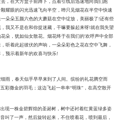
过去，在大方盒子前蹲下，点着引线后迅速地向我们跑
一颗耀眼的闪光迅速飞向半空，哗只见烟花在半空中快速
一朵朵五颜六色的大蘑菇在空中绽放，美丽极了!还有些
，我又不是在和你捉迷藏，干嘛要躲起来呀!就在我失望
花朵，犹如仙女散花。烟花终于在我们的'欢呼声中全部
来，听着此起彼伏的声响，一朵朵彩色之花在空中飞舞，
，预示着新年的欢喜与快乐!
蒙细雨，春天似乎早早来到了人间。缤纷的礼花腾空而
开五彩撒金的羽毛；这边飞起一串串“明珠”，在高空散开
子出现一株金碧辉煌的圣诞树，树中还衬着红黄蓝绿多姿
嗓音叫了一声，然后旋转起来，不住喷着花，喷到最后，