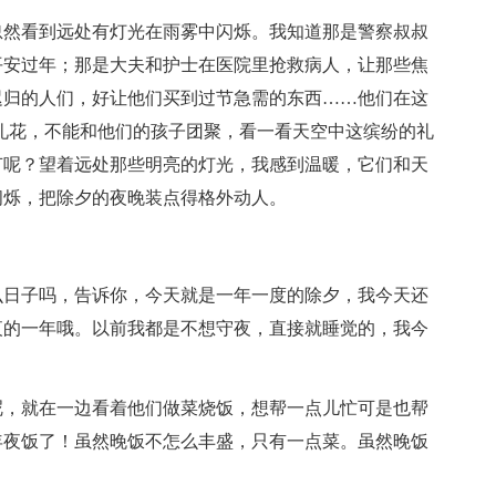
忽然看到远处有灯光在雨雾中闪烁。我知道那是警察叔叔
平安过年；那是大夫和护士在医院里抢救病人，让那些焦
迟归的人们，好让他们买到过节急需的东西……他们在这
礼花，不能和他们的孩子团聚，看一看天空中这缤纷的礼
节呢？望着远处那些明亮的灯光，我感到温暖，它们和天
闪烁，把除夕的夜晚装点得格外动人。
么日子吗，告诉你，今天就是一年一度的除夕，我今天还
夜的一年哦。以前我都是不想守夜，直接就睡觉的，我今
！
呢，就在一边看着他们做菜烧饭，想帮一点儿忙可是也帮
年夜饭了！虽然晚饭不怎么丰盛，只有一点菜。虽然晚饭