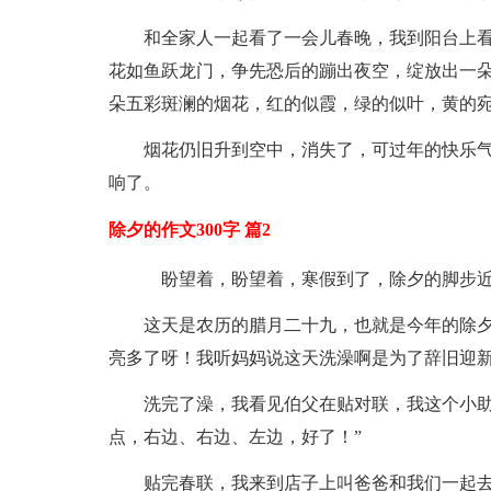
和全家人一起看了一会儿春晚，我到阳台上看
花如鱼跃龙门，争先恐后的蹦出夜空，绽放出一
朵五彩斑澜的烟花，红的似霞，绿的似叶，黄的
烟花仍旧升到空中，消失了，可过年的快乐
响了。
除夕的作文300字 篇2
盼望着，盼望着，寒假到了，除夕的脚步
这天是农历的腊月二十九，也就是今年的除
亮多了呀！我听妈妈说这天洗澡啊是为了辞旧迎
洗完了澡，我看见伯父在贴对联，我这个小助
点，右边、右边、左边，好了！”
贴完春联，我来到店子上叫爸爸和我们一起