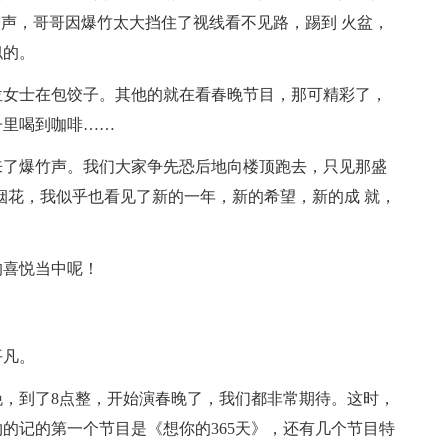
一声，哥哥因爆竹太大挡住了视线看不见路，踢到 火盆，
似的。
位女士在包饺子。其他的就在看春晚节目，那可精彩了，
子里喝到咖啡……
来了爆竹声。我们大家争先恐后地向楼顶跑去，只见那盛
烟花，我似乎也看见了新的一年，新的希望，新的成 就，
的喜悦当中呢！
平凡。
，到了8点整，开始演春晚了，我们都非常期待。这时，
的记的第一个节目是《想你的365天》，还有几个节目特