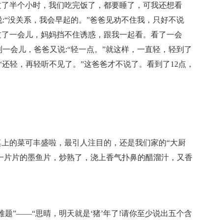
过了半个小时，我们吃完饭了，都要睡了，可我还想看
说:“没关系，我会早起的。”爸爸见劝不住我，只好不说
过了一会儿，妈妈挡不住诱惑，跟我一起看。看了一会
到一会儿，爸爸又说:“轻一点。”就这样，一直轻，轻到了
:“还轻，再轻听不见了。”这爸爸才不说了。看到了12点，
上的菜可丰盛啦，最引人注目的，还是我们家的“大厨
的一片片的墨鱼片，炒熟了，浇上香气扑鼻的醋溜汁，又香
题”——“思晴，明天就是‘猪’年了!请你至少说出五个含