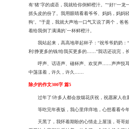
有‘猪’字的成语，我就给你倒鲜橙汁。”“好!‘一龙
抓头皮的份了。我用眼睛看着爷爷、妈妈，妈妈轻声
狗’。”于是，我就大声地一口气又说了两个，爸爸
着给我倒了满满的`一杯鲜橙汁。
我站起来，高高地举起杯子：“祝爷爷奶奶：“健
利!挣更多的钱!给我买更多的……”我话还说完，
呼声、话语声、碰杯声、欢笑声……声声悦
中荡漾着，许久，许久……
除夕的作文300字 篇5
过年了!许多人都会放烟花庆祝，祝愿家人在
等吃完年夜饭，我心里痒痒地，心想看看今年
天黑了，我怀着期盼的心情走上屋顶，哥哥