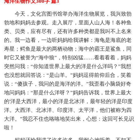
海洋生物作文300字 篇3
今天，文化宫图书馆举办海洋生物展览，我兴致勃
勃地和妈妈去参观。走入展厅，里面人山人海！各种鱼
类、贝类，应有尽有，还有许多种类都是我叫不上名来
的。我一边看，一边听妈妈给我讲解：海龟是海底的老
寿星；鳄鱼是最大的两栖动物；海中的霸王是鲨鱼，同
时它又被誉为“海中狼”，特别凶猛……看着看着，妈妈
突然问我：“你知道世界上最大的洋是什么洋吗？”我想
也没想就回答说：“是山羊。”妈妈逗得前仰后合，笑着
说：“傻孩子，我问的是海洋的洋。”我歪着小脑袋好奇
地问妈妈：“那是什么洋呀？”妈妈告诉我，世界上最大
的'洋是大西洋，最小的洋是北冰洋，最年轻的洋是印度
洋。大西洋、北冰洋、印度洋、太平洋，他们被称为四
大洋。”我忍不住也咯咯地笑出来，心想：这回可长见识
啦！