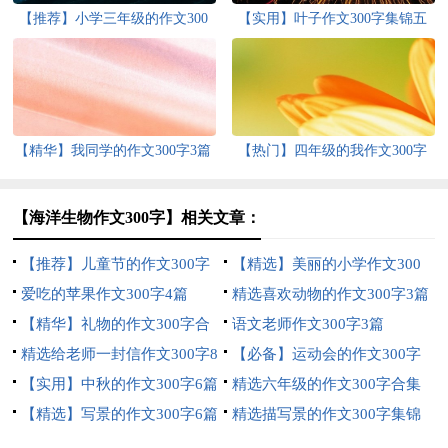
【推荐】小学三年级的作文300
【实用】叶子作文300字集锦五
字9篇
篇
【精华】我同学的作文300字3篇
【热门】四年级的我作文300字
锦集八篇
【海洋生物作文300字】相关文章：
【推荐】儿童节的作文300字
【精选】美丽的小学作文300
四篇
爱吃的苹果作文300字4篇
字4篇
精选喜欢动物的作文300字3篇
【精华】礼物的作文300字合
语文老师作文300字3篇
集10篇
精选给老师一封信作文300字8
【必备】运动会的作文300字
篇
【实用】中秋的作文300字6篇
六篇
精选六年级的作文300字合集
【精选】写景的作文300字6篇
五篇
精选描写景的作文300字集锦
八篇