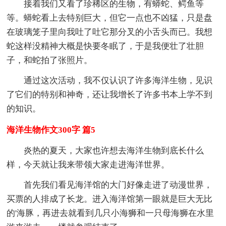
接着我们又看了珍稀区的生物，有蟒蛇、鳄鱼等
等。蟒蛇看上去特别巨大，但它一点也不凶猛，只是盘
在玻璃笼子里向我吐了吐它那分叉的小舌头而已。我想
蛇这样没精神大概是快要冬眠了，于是我便壮了壮胆
子，和蛇拍了张照片。
通过这次活动，我不仅认识了许多海洋生物，见识
了它们的特别和神奇，还让我增长了许多书本上学不到
的知识。
海洋生物作文300字 篇5
炎热的夏天，大家也许想去海洋生物到底长什么
样，今天就让我来带领大家走进海洋世界。
首先我们看见海洋馆的大门好像走进了动漫世界，
买票的人排成了长龙。进入海洋馆第一眼就是巨大无比
的'海豚，再进去就看到几只小海狮和一只母海狮在水里