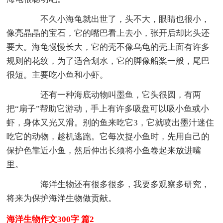
不久小海龟就出世了，头不大，眼睛也很小，
像亮晶晶的宝石，它的嘴巴看上去小，张开后却比头还
要大。海龟慢慢长大，它的壳不像乌龟的壳上面有许多
规则的花纹，为了适合划水，它的脚像船桨一般，尾巴
很短。主要吃小鱼和小虾。
还有一种海底动物叫墨鱼，它头很圆，有两
把“扇子”帮助它游动，手上有许多吸盘可以吸小鱼或小
虾，身体又光又滑。别的鱼来吃它3，它就喷出墨汁迷住
吃它的动物，趁机逃跑。它每次捉小鱼时，先用自己的
保护色靠近小鱼，然后伸出长须将小鱼卷起来放进嘴
里。
海洋生物还有很多很多，我要多观察多研究，
将来为保护海洋生物做贡献。
海洋生物作文300字 篇2