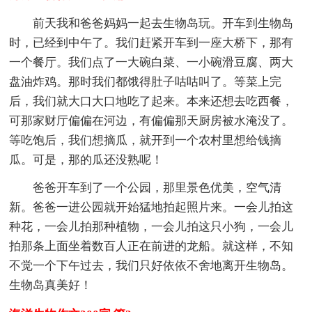
前天我和爸爸妈妈一起去生物岛玩。开车到生物岛
时，已经到中午了。我们赶紧开车到一座大桥下，那有
一个餐厅。我们点了一大碗白菜、一小碗滑豆腐、两大
盘油炸鸡。那时我们都饿得肚子咕咕叫了。等菜上完
后，我们就大口大口地吃了起来。本来还想去吃西餐，
可那家财厅偏偏在河边，有偏偏那天厨房被水淹没了。
等吃饱后，我们想摘瓜，就开到一个农村里想给钱摘
瓜。可是，那的瓜还没熟呢！
爸爸开车到了一个公园，那里景色优美，空气清
新。爸爸一进公园就开始猛地拍起照片来。一会儿拍这
种花，一会儿拍那种植物，一会儿拍这只小狗，一会儿
拍那条上面坐着数百人正在前进的龙船。就这样，不知
不觉一个下午过去，我们只好依依不舍地离开生物岛。
生物岛真美好！