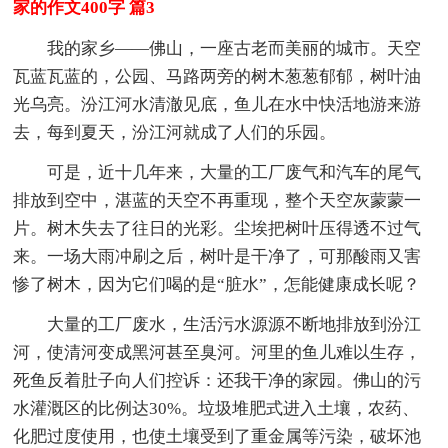
家的作文400字 篇3
我的家乡——佛山，一座古老而美丽的城市。天空
瓦蓝瓦蓝的，公园、马路两旁的树木葱葱郁郁，树叶油
光乌亮。汾江河水清澈见底，鱼儿在水中快活地游来游
去，每到夏天，汾江河就成了人们的乐园。
可是，近十几年来，大量的工厂废气和汽车的尾气
排放到空中，湛蓝的天空不再重现，整个天空灰蒙蒙一
片。树木失去了往日的光彩。尘埃把树叶压得透不过气
来。一场大雨冲刷之后，树叶是干净了，可那酸雨又害
惨了树木，因为它们喝的是“脏水”，怎能健康成长呢？
大量的工厂废水，生活污水源源不断地排放到汾江
河，使清河变成黑河甚至臭河。河里的鱼儿难以生存，
死鱼反着肚子向人们控诉：还我干净的家园。佛山的污
水灌溉区的比例达30%。垃圾堆肥式进入土壤，农药、
化肥过度使用，也使土壤受到了重金属等污染，破坏池