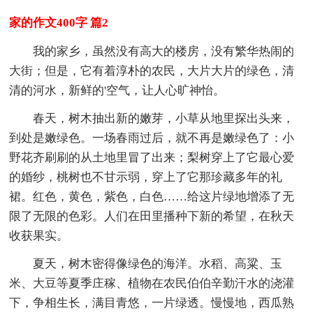
家的作文400字 篇2
我的家乡，虽然没有高大的楼房，没有繁华热闹的
大街；但是，它有着淳朴的农民，大片大片的绿色，清
清的河水，新鲜的'空气，让人心旷神怡。
春天，树木抽出新的嫩芽，小草从地里探出头来，
到处是嫩绿色。一场春雨过后，就不再是嫩绿色了：小
野花齐刷刷的从土地里冒了出来；梨树穿上了它最心爱
的婚纱，桃树也不甘示弱，穿上了它那珍藏多年的礼
裙。红色，黄色，紫色，白色……给这片绿地增添了无
限了无限的色彩。人们在田里播种下新的希望，在秋天
收获果实。
夏天，树木密得像绿色的海洋。水稻、高粱、玉
米、大豆等夏季庄稼、植物在农民伯伯辛勤汗水的浇灌
下，争相生长，满目青悠，一片绿透。慢慢地，西瓜熟