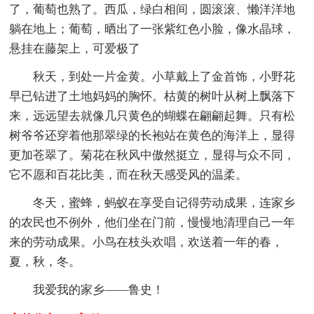
了，葡萄也熟了。西瓜，绿白相间，圆滚滚、懒洋洋地
躺在地上；葡萄，晒出了一张紫红色小脸，像水晶球，
悬挂在藤架上，可爱极了
秋天，到处一片金黄。小草戴上了金首饰，小野花
早已钻进了土地妈妈的胸怀。枯黄的树叶从树上飘落下
来，远远望去就像几只黄色的蝴蝶在翩翩起舞。只有松
树爷爷还穿着他那翠绿的长袍站在黄色的海洋上，显得
更加苍翠了。菊花在秋风中傲然挺立，显得与众不同，
它不愿和百花比美，而在秋天感受风的温柔。
冬天，蜜蜂，蚂蚁在享受自记得劳动成果，连家乡
的农民也不例外，他们坐在门前，慢慢地清理自己一年
来的劳动成果。小鸟在枝头欢唱，欢送着一年的春，
夏，秋，冬。
我爱我的家乡——鲁史！