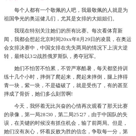
每个人都有一个敬佩的人吧，我最敬佩的人就是为
祖国争光的奥运健儿们，尤其是女排的大姐姐们。
我现在特别关注她们的所有比赛。每次看体育新
闻，我都会想起北京时间20xx年8月29日的凌晨，在奥运
会女排决赛中，中国女排在先失两局的情况下上演大逆
转，最终以3∶2战胜俄罗斯队，勇夺冠军。
她们不怕苦不怕累，不管严寒酷暑，每天都坚持训
练十几个小时，摔倒了爬起来，爬起来摔倒，腿上摔得
青一块，紫一块，不是磕破了，就是受伤了，有的甚至
摔成了骨折，她们多么刻苦啊!
今天，我怀着无比兴奋的心情再次观看了那天比赛
的录像，第一局28∶30，第二局25∶27，由于中国队的失
误，在关键的时候没有抓住机会，输了前两局。但是，
她们没有灰心，怀着反败为胜的信念，争取每一分，第