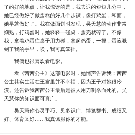
了约好的地点，让我惊讶的是，我去迟的短短几分中，
她已经做好了做蛋糕的好几个步骤，像打鸡蛋，和面，
她早就做好了。我在做面饼时发现，吴天慧的动作非常
娴熟，打鸡蛋时，她轻轻一碰桌，蛋壳就碎了。不像
我，拿着鸡蛋往桌子用力碰，拿起鸡蛋，一捏，蛋液溅
到了我的手里，唉，我可真笨拙。
我俩也很喜欢看电影。
看《茜茜公主》这部电影时，她悄声告诉我：茜茜
公主其实生活在王宫里并不幸福，因为王子对她很冷
漠。还告诉我茜茜公主最后是被人用刀刺杀而死的。吴
天慧你的知识面可真广。
吴天慧你心灵手巧、见多识广、博览群书、成绩又
好、体育又好……我真佩服你的才能。