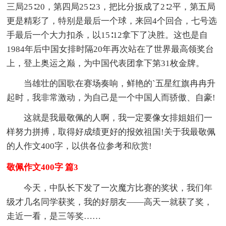
三局25∶20，第四局25∶23，把比分扳成了2∶2平，第五局
更是精彩了，特别是最后一个球，来回4个回合，七号选
手最后一个大力扣杀，以15∶12拿下了决胜。这也是自
1984年后中国女排时隔20年再次站在了世界最高领奖台
上，登上奥运之巅，为中国代表团拿下第31枚金牌。
当雄壮的国歌在赛场奏响，鲜艳的`五星红旗冉冉升
起时，我非常激动，为自己是一个中国人而骄傲、自豪!
这就是我最敬佩的人啊，我一定要像女排姐姐们一
样努力拼搏，取得好成绩更好的报效祖国!关于我最敬佩
的人作文400字，以供各位参考和欣赏!
敬佩作文400字 篇3
今天，中队长下发了一次魔方比赛的奖状，我们年
级才几名同学获奖，我的好朋友——高天一就获了奖，
走近一看，是三等奖……