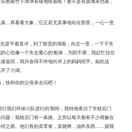
着头抱着竹子津津有味地啃着呢！要不是有玻璃罩挡着，
恶臭，再看看大象，它正若无其事地站在那里，一心一意
，先是平着直冲，到了较宽的湖面，向左一歪，一下子失
的心也像一个失去重心的'船体，为防不测，我赶忙拉住
快速返回，我兴奋得不停地向岸上的妈妈招手。如此这
离开了小湖。
动，快和你的父母亲去玩吧！
进行我们环保小队进行的'期间，我特地查访了学校后门
染问题：我校后门有一条路。之所以每天都有不少商舨在
必经之路。他们有的卖零食，卖烧烤，油炸东西……据我