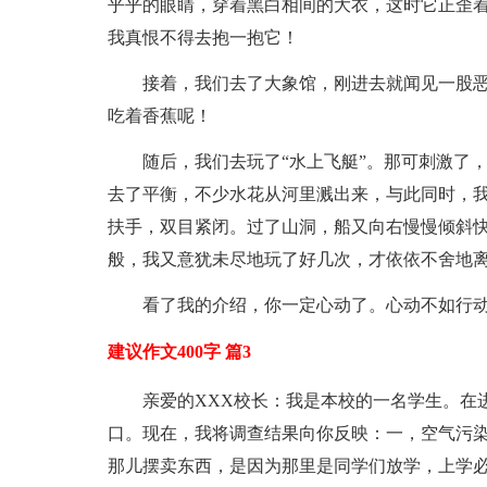
乎乎的眼睛，穿着黑白相间的大衣，这时它正歪
我真恨不得去抱一抱它！
接着，我们去了大象馆，刚进去就闻见一股
吃着香蕉呢！
随后，我们去玩了“水上飞艇”。那可刺激了
去了平衡，不少水花从河里溅出来，与此同时，我
扶手，双目紧闭。过了山洞，船又向右慢慢倾斜
般，我又意犹未尽地玩了好几次，才依依不舍地
看了我的介绍，你一定心动了。心动不如行
建议作文400字 篇3
亲爱的XXX校长：我是本校的一名学生。在
口。现在，我将调查结果向你反映：一，空气污
那儿摆卖东西，是因为那里是同学们放学，上学