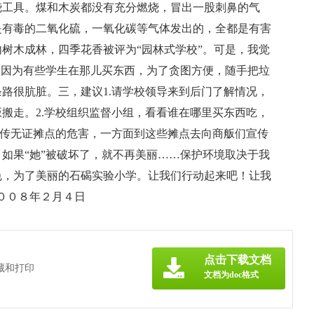
烧工具。煤和木炭都没有充分燃烧，冒出一股刺鼻的气
是有毒的二氧化硫，一氧化碳等气体发出的，全都是有害
树木成林，四季花香被评为“园林式学校”。可是，我觉
。因为有些学生在那儿买东西，为了贪图方便，随手把垃
路很肮脏。三，建议1.请学校领导来到后门了解情况，
搬走。2.学校组织监督小组，看看谁在哪里买东西吃，
宣传无证摊点的危害，一方面到这些摊点去向商舨们宣传
如果“她”被破坏了，就不再美丽……保护环境取决于我
色，为了美丽的石碣实验小学。让我们行动起来吧！让我
２００８年２月４日
点击下载文档
藏和打印
文档为doc格式