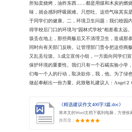
所知卖烧烤，油炸东西……都是用煤和木炭的燃
味，就会感到呼吸困难。只想吐。这些气味其实
于同学们的健康。二，环境卫生问题：我们校园内
得学校后门口的环境与“园林式学校”相差着太远
圾丢在地上，那些商舨后又不清理卫生，造成那条
同时向有关部门反映。让管理部门责令把这些商舨
又乱丢垃圾。3.成立宣传小组，一方面向同学们
保护环境的重要性。我们只有一个石碣实验小学，
们每一个人的行动，取决欲你，我，他。为了绿
做起奉献出一份力量。此致敬礼建议人：Angel
《精选建议作文400字3篇.doc》
将本文的Word文档下载到电脑，方便收
推荐度：