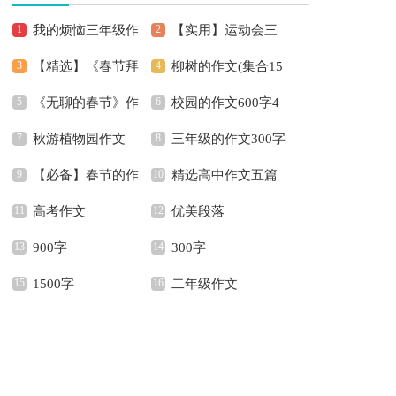
我的烦恼三年级作
【实用】运动会三
【精选】《春节拜
柳树的作文(集合15
文
年级作文四篇
《无聊的春节》作
校园的作文600字4
年》作文600字3篇
篇)
秋游植物园作文
三年级的作文300字
文600字合集5篇
篇
【必备】春节的作
精选高中作文五篇
锦集五篇
高考作文
优美段落
文600字汇总十篇
900字
300字
1500字
二年级作文