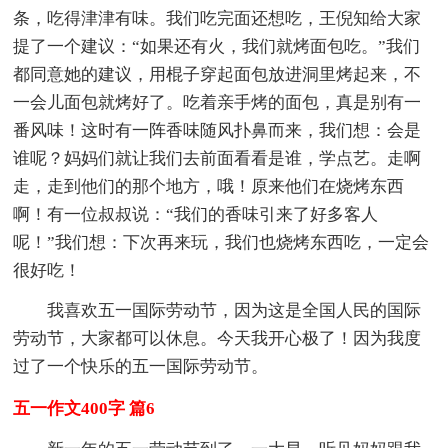
条，吃得津津有味。我们吃完面还想吃，王倪知给大家
提了一个建议：“如果还有火，我们就烤面包吃。”我们
都同意她的建议，用棍子穿起面包放进洞里烤起来，不
一会儿面包就烤好了。吃着亲手烤的面包，真是别有一
番风味！这时有一阵香味随风扑鼻而来，我们想：会是
谁呢？妈妈们就让我们去前面看看是谁，学点艺。走啊
走，走到他们的那个地方，哦！原来他们在烧烤东西
啊！有一位叔叔说：“我们的香味引来了好多客人
呢！”我们想：下次再来玩，我们也烧烤东西吃，一定会
很好吃！
我喜欢五一国际劳动节，因为这是全国人民的国际
劳动节，大家都可以休息。今天我开心极了！因为我度
过了一个快乐的五一国际劳动节。
五一作文400字 篇6