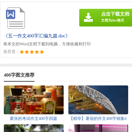
点击下载文档
文档为doc格式
《五一作文400字汇编九篇.doc》
将本文的Word文档下载到电脑，方便收藏和打印
推荐度：
400字图文推荐
紧张的考试作文400字四篇
【精华】暑假的作文400字锦集6
篇