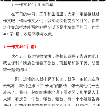
五一作文400字汇编九篇
在平日的学习、工作和生活里，大家一定都接触过
作文吧，借助作文人们可以实现文化交流的目的。你知
道作文怎样才能写的好吗？以下是小编整理的五一作文
400字9篇，欢迎阅读与收藏。
五一作文400字 篇1
这个五一我过得很愉快，你想知道吗？告诉你吧！
我去保利？凯旋公馆看了兽首，而且是和张子奥、胡誉
耀一起去的哦！
一到，进场的人就排起了长龙，就像一条长龙在腾
云驾雾。我们也排上了“长龙”的队伍。张子奥他们一会
就来了。我们一起蹦蹦跳跳地进了展览区，那里是人山
人海，有虎兽、牛首、猴首、猪首。有一个小姐姐告诉
我们：以前这些兽首是在北京的圆明园，1860年，英法