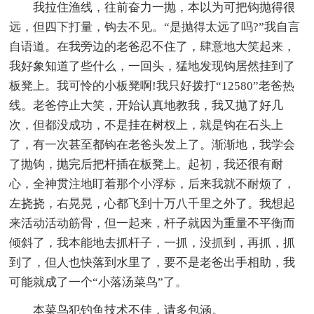
我拉住渔线，往前奋力一抛，本以为可把钩抛得很
远，但四下打量，钩去不见。“是抛得太远了吗?”我自言
自语道。在我旁边的老爸忍不住了，肆意地大笑起来，
我好象知道了些什么，一回头，猛地发现钩居然挂到了
板凳上。我可怜的小板凳啊!我只好拨打“12580”老爸热
线。老爸停止大笑，开始认真地教我，我又抛了好几
次，但都没成功，不是挂在树杈上，就是钩在石头上
了，有一次甚至都钩在老爸头发上了。渐渐地，我学会
了抛钩，抛完后把杆插在板凳上。起初，我还很有耐
心，全神贯注地盯着那个小浮标，后来我就不耐烦了，
左挠挠，右晃晃，心都飞到十万八千里之外了。我想起
来活动活动筋骨，但一起来，杆子就因为重量不平衡而
倾斜了，我本能地去抓杆子，一抓，没抓到，再抓，抓
到了，但人也快落到水里了，要不是老爸出手相助，我
可能就成了一个“小落汤菜鸟”了。
本菜鸟犯钓鱼技术不佳，请多包涵。