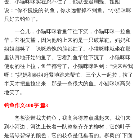
去。小猫咪咪实在忍不住了，他就去追蝴蝶。姐姐
说：“你不慢慢的'钓鱼，你永远都掉不到鱼。”小猫咪咪
只好去钓鱼了。
一会儿，小猫咪咪看鱼竿往下沉，小猫咪咪一拉鱼
竿，它很失望，因为他钓上来的是一只破草鞋。妈妈和
姐姐都笑了。咪咪羞愧的脸都红了。小猫咪咪就坐在那
里认真地开始钓鱼了。它看到鱼竿往下沉了，小猫咪咪
使劲的往上拉，鱼竿都弯了。小猫咪咪叫到：“快来帮我
呀！”妈妈和姐姐赶紧地跑来帮忙。三个人一起拉，拉了
半天才把鱼拉出来，那是一条很大的鱼。小猫咪咪高兴
地笑了。
钓鱼作文400字 篇3
爸爸说带我去钓鱼，我高兴得差点跳起来。我们来
到小河边，河边上长着一队整整齐齐的柳树，它的叶子
是碧绿碧绿的颜色，它的枝条是低垂着的。柳树的`下面