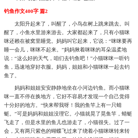
钓鱼作文400字 篇2
太阳升起来了，叫醒了，小鸟在树上跳来跳去。叫
醒了，小鱼水里游来游去。大家都起来了，只有小猫咪
咪还赖在被窝里睡觉。妈妈叫它起来，它说：“咪咪要再
睡一会儿，咪咪不起来。”妈妈揪着咪咪的耳朵温柔地
说：“这么好的天气，咱们去钓鱼吧！”小猫咪咪一听钓
鱼，迅速地穿好衣服。妈妈，姐姐和小猫咪咪一起去钓
鱼了。
妈妈和姐姐安安静静地坐在小河边钓鱼。而小猫咪
咪一直不停在换地方，它好不容易才发现一个自己觉得
十分好的地方。“快来帮我呀！我的鱼竿上有一只蜻
蜓。”可是妈妈和姐姐没理它。小猫就晃了晃鱼竿，蜻蜓
飞走了，但是水里的鱼儿也游走了，小猫很失。过了一
会，又有两只紫色的蝴蝶飞过来了绕着小猫咪咪转来转