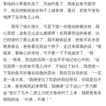
青绿的小草都长高了。开始钓鱼了，我拿起鱼竿跟浮
子，然后把蚯蚓放在钩子上做鱼饵，最后，把鱼竿使劲
地摔下去等鱼儿上钩。
我等了很久很久，可是下面一丝毫动静都没有，我
心里想：这鱼怎么这么难抓呀！在再看旁边的爸爸，以
已经抓钓了那么多鱼了，我不耐烦起来，把鱼竿在水里
摇来摇去，爸爸看见我这个样子，走过来跟蔼的说：“慢
慢来，要耐心的等待，可不要一下子就放弃了。”我
说：“爸爸，您说的话我一定会牢牢地记在心中的。”说
完我再一次把鱼竿甩入河中。不知过了好久，我突然一
下觉的鱼竿好像在轻微的晃动，我自言自语的说：“一定
是一条大鱼。”我便使出了吃奶的劲拉呀拉，但就是拉不
上来，爸爸闻风赶来帮我，我俩便“父子连心”“齐力断
金”使出了九牛二虎之力把大鱼给钓了上来，我跟爸爸笑
嘻嘻的说：“钓鱼，不难！”