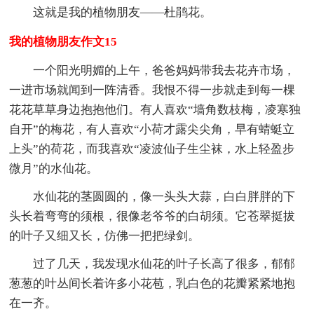
这就是我的植物朋友——杜鹃花。
我的植物朋友作文15
一个阳光明媚的上午，爸爸妈妈带我去花卉市场，
一进市场就闻到一阵清香。我恨不得一步就走到每一棵
花花草草身边抱抱他们。有人喜欢“墙角数枝梅，凌寒独
自开”的梅花，有人喜欢“小荷才露尖尖角，早有蜻蜓立
上头”的荷花，而我喜欢“凌波仙子生尘袜，水上轻盈步
微月”的水仙花。
水仙花的茎圆圆的，像一头头大蒜，白白胖胖的下
头长着弯弯的须根，很像老爷爷的白胡须。它苍翠挺拔
的叶子又细又长，仿佛一把把绿剑。
过了几天，我发现水仙花的叶子长高了很多，郁郁
葱葱的叶丛间长着许多小花苞，乳白色的花瓣紧紧地抱
在一齐。