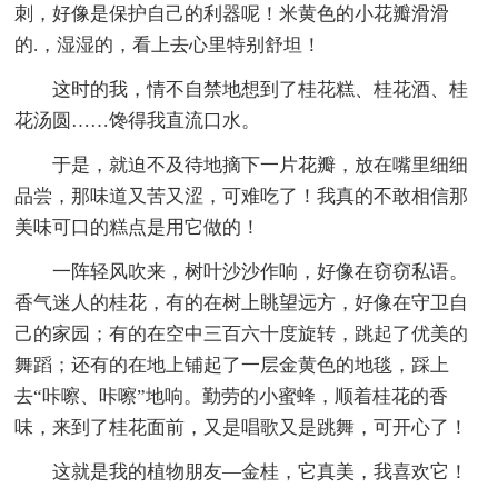
刺，好像是保护自己的利器呢！米黄色的小花瓣滑滑
的.，湿湿的，看上去心里特别舒坦！
这时的我，情不自禁地想到了桂花糕、桂花酒、桂
花汤圆……馋得我直流口水。
于是，就迫不及待地摘下一片花瓣，放在嘴里细细
品尝，那味道又苦又涩，可难吃了！我真的不敢相信那
美味可口的糕点是用它做的！
一阵轻风吹来，树叶沙沙作响，好像在窃窃私语。
香气迷人的桂花，有的在树上眺望远方，好像在守卫自
己的家园；有的在空中三百六十度旋转，跳起了优美的
舞蹈；还有的在地上铺起了一层金黄色的地毯，踩上
去“咔嚓、咔嚓”地响。勤劳的小蜜蜂，顺着桂花的香
味，来到了桂花面前，又是唱歌又是跳舞，可开心了！
这就是我的植物朋友—金桂，它真美，我喜欢它！