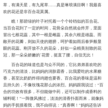
草，有满天星，有九尾草……真是琳琅满目啊！我最喜
欢的花还是非百合花莫属。
瞧！那碧绿的叶子衬托着一个个铃铛似的百合花。
当百合花到了一定的时间，花骨朵自然就会炸开，里面
冒出七根花蕊，其中一根是雌蕊，其余六根是雄蕊。而
敞开的花瓣，则如天使的翅膀，呵护着如雨后春笋般显
眼的花蕊。刚开放不久的花朵，好似一朵精美别致的花
冠，那一朵朵娇嫩的`花蕾，挺直了腰，自信无比！
百合花的味道也是与众不同的，它比弟弟喜欢吃的
巧克力的清淡，比妈妈的润肤霜香，比我爱吃的水果糖
香，甚至比奶奶炸得鸡翅也要香。百合花的香味是温和
且持久的，不像玫瑰花那么的浓烈。妈妈跟我说过：“百
合的功效有很多，不但能做中药，还可以制作成香料的
辅料呢！”一阵微风拂过，淡淡的清香扑面而来，就像妈
妈的手抚摸着我，我不由得说：“真香啊！”妈妈还告诉