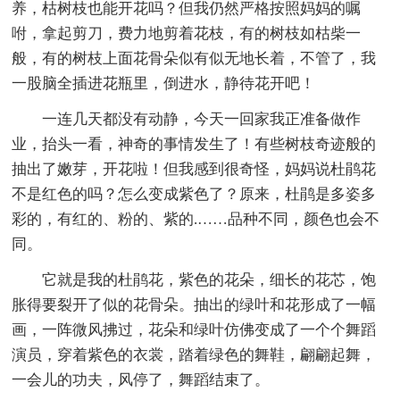
养，枯树枝也能开花吗？但我仍然严格按照妈妈的嘱
咐，拿起剪刀，费力地剪着花枝，有的树枝如枯柴一
般，有的树枝上面花骨朵似有似无地长着，不管了，我
一股脑全插进花瓶里，倒进水，静待花开吧！
一连几天都没有动静，今天一回家我正准备做作
业，抬头一看，神奇的事情发生了！有些树枝奇迹般的
抽出了嫩芽，开花啦！但我感到很奇怪，妈妈说杜鹃花
不是红色的吗？怎么变成紫色了？原来，杜鹃是多姿多
彩的，有红的、粉的、紫的.……品种不同，颜色也会不
同。
它就是我的杜鹃花，紫色的花朵，细长的花芯，饱
胀得要裂开了似的花骨朵。抽出的绿叶和花形成了一幅
画，一阵微风拂过，花朵和绿叶仿佛变成了一个个舞蹈
演员，穿着紫色的衣裳，踏着绿色的舞鞋，翩翩起舞，
一会儿的功夫，风停了，舞蹈结束了。