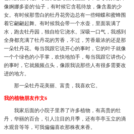
像婀娜多姿的'仙子，有时候它含苞待放，像含羞的少
女。有时候那雪白的牡丹花旁边总有一些蝴蝶和蜜蜂围
着它翩翩起舞。有时候我会带一个水壶，里面装满了
水，跑去牡丹园，独自给它浇水。深吸一口气，我感到
全身都充满了牡丹花的芳香，不过，芳香最浓的还是那
一朵牡丹花。每当我跟它说开心的事时，它的叶子就像
一个个绿色的小手掌，欢快地拍手，每当我跟它讲伤心
的事时，它就频频点头，像跟我说那些人有很多需要改
进的地方。
那一朵牡丹花美丽、富贵，我喜欢它。
我的植物朋友作文6
我家后面的小院子里养了许多植物，有高贵的牡
丹，华丽的百合，引人注目的月季，还有亭亭玉立的滴
水观音等等，可我偏偏喜欢那株夜来香。