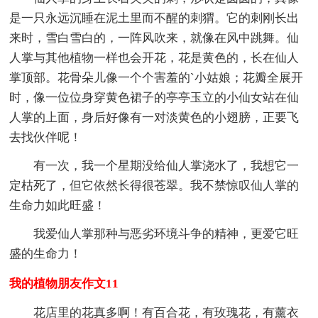
是一只永远沉睡在泥土里而不醒的刺猬。它的刺刚长出
来时，雪白雪白的，一阵风吹来，就像在风中跳舞。仙
人掌与其他植物一样也会开花，花是黄色的，长在仙人
掌顶部。花骨朵儿像一个个害羞的`小姑娘；花瓣全展开
时，像一位位身穿黄色裙子的亭亭玉立的小仙女站在仙
人掌的上面，身后好像有一对淡黄色的小翅膀，正要飞
去找伙伴呢！
有一次，我一个星期没给仙人掌浇水了，我想它一
定枯死了，但它依然长得很苍翠。我不禁惊叹仙人掌的
生命力如此旺盛！
我爱仙人掌那种与恶劣环境斗争的精神，更爱它旺
盛的生命力！
我的植物朋友作文11
花店里的花真多啊！有百合花，有玫瑰花，有薰衣