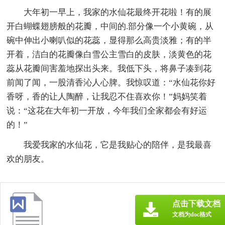
大年初一早上，我家的水仙花最终开花啦！有的展
开白蝴蝶翅膀般的花瓣，中间的.部分像一个小黄碗，从
碗中伸出小喇叭似的花蕊，显得那么高贵淡雅；有的半
开着，洁白的花瓣像白雪公主雪白的皮肤，淡黄色的花
蕊从花瓣间害羞地探出头来。我低下头，将鼻子凑到花
前闻了闻，一股清香沁人心脾。我惊叹道：“水仙花你好
香呀，香的让人陶醉，让我忍不住喜欢你！”妈妈笑着
说：“这花在大年初一开放，今年我们全家都会有好运
的！”
我爱我家的水仙花，它是我贴心的陪伴，是我最喜
欢的朋友。
点击下载文档
文档为doc格式