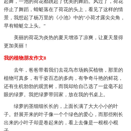
起舞，一池的荷花都跳起了优美的舞蹈。风过了，荷花
停止了舞蹈，蜻蜓落在了荷花的头上，看见了这样的情
景，我想起了杨万里的《小池》中的"小荷才露尖尖角，
早有蜻蜓立上头。"
美丽的荷花为炎热的夏天增添了凉爽，让夏天显得
更加美丽！
我的植物朋友作文8
去年，爸爸带着我们去花鸟市场购买植物，那里的
植物可真多，有千姿百态的多肉，有争奇斗艳的鲜花，
还有生机勃勃的观赏树，而我却给自己选了一盆毫不起
眼的绿萝。我把绿萝带回家，放在我的书桌上。
绿萝的茎细细长长的，上面长满了大大小小的叶
子。舒展开来的叶子像一个个绿色的爱心，而那些刚长
出来的小叶子却是卷起来的，看上去像是一根根小棍
子。