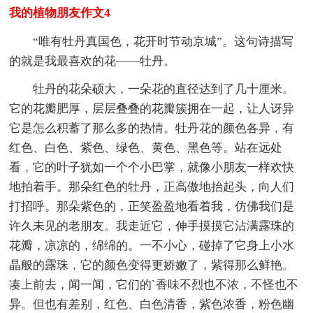
我的植物朋友作文4
“唯有牡丹真国色，花开时节动京城”。这句诗描写
的就是我最喜欢的花——牡丹。
牡丹的花朵硕大，一朵花的直径达到了几十厘米。
它的花瓣肥厚，层层叠叠的花瓣簇拥在一起，让人讶异
它是怎么积蓄了那么多的热情。牡丹花的颜色各异，有
红色、白色、紫色、绿色、黄色、黑色等。站在远处
看，它的叶子犹如一个个小巴掌，就像小朋友一样欢快
地拍着手。那朵红色的牡丹，正高傲地抬起头，向人们
打招呼。那朵紫色的，正笑盈盈地看着我，仿佛我们是
许久未见的老朋友。我走近它，伸手摸摸它沾满露珠的
花瓣，凉凉的，绵绵的。一不小心，碰掉了它身上小水
晶般的露珠，它的颜色变得更娇嫩了，紫得那么鲜艳。
凑上前去，闻一闻，它们的`香味不烈也不浓，不怪也不
异。但也有差别，红色、白色清香，紫色浓香，粉色幽