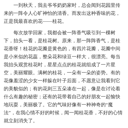
一到秋天，我去爷爷奶奶家时，总会闻到花园里传
来的一阵令人心旷神怡的清香。而发出这种香味的花，
正是我最喜欢的花——桂花。
每次放学回家，我都会被一阵香气吸引到一棵树
下，抬头一看，是桂花树。原来，那一阵阵香气，是桂
花香呀！桂花的花瓣是黄色的，有四片花瓣，花瓣中间
是小米似的花蕊，整朵花和绿豆一样大，很漂亮。每当
我抬头观赏桂花时，星星点点的桂花就组成了一片星
空，美丽耀眼。满树的桂花，一朵有一朵的姿势。有的
花像羞涩的少女一样躲在叶子后面，不愿意让我看到它
的美貌似的；有的花则三五朵凑在一起，像是在讨论着
什么有趣的秘密；还有的花带着自己的好朋友一起愉快
地玩耍，美丽极了。它的气味好像有一种神奇的“魔
法”，在我心情不好的时候，闻一闻桂花香，不好的心情
就立刻消失了。