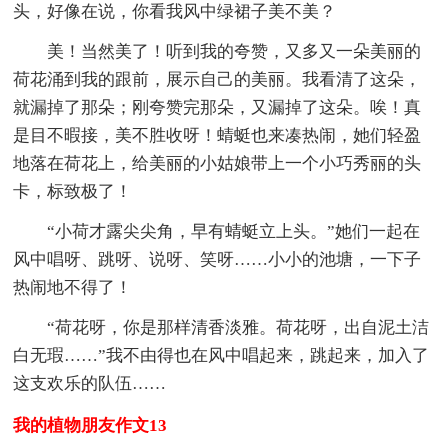
头，好像在说，你看我风中绿裙子美不美？
美！当然美了！听到我的夸赞，又多又一朵美丽的
荷花涌到我的跟前，展示自己的美丽。我看清了这朵，
就漏掉了那朵；刚夸赞完那朵，又漏掉了这朵。唉！真
是目不暇接，美不胜收呀！蜻蜓也来凑热闹，她们轻盈
地落在荷花上，给美丽的小姑娘带上一个小巧秀丽的头
卡，标致极了！
“小荷才露尖尖角，早有蜻蜓立上头。”她们一起在
风中唱呀、跳呀、说呀、笑呀……小小的池塘，一下子
热闹地不得了！
“荷花呀，你是那样清香淡雅。荷花呀，出自泥土洁
白无瑕……”我不由得也在风中唱起来，跳起来，加入了
这支欢乐的队伍……
我的植物朋友作文13