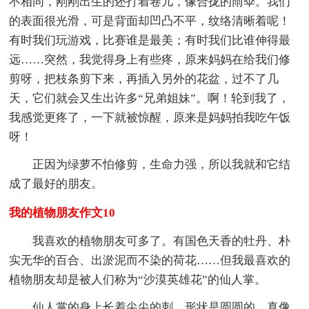
不相同，刚刚出生的还打着卷儿，像合拢的雨伞。我们
的表面很光滑，可是背面却凹凸不平，纹络清晰着呢！
有时我们玩游戏，比赛谁是最美；有时我们比谁伸得最
远……突然，我觉得身上有些疼，原来妈妈在给我们修
剪呀，把枝条剪下来，再插入另外的花盆，过不了几
天，它们就会又生出许多“兄弟姐妹”。啊！轮到我了，
我感觉更疼了，一下就被惊醒，原来是妈妈拍我吃午饭
呀！
正因为绿萝不怕修剪，生命力强，所以我就和它结
成了最好的朋友。
我的植物朋友作文10
我喜欢的植物朋友可多了。有国色天香的牡丹、朴
实无华的百合、出淤泥而不染的荷花……但我最喜欢的
植物朋友却是被人们称为“沙漠英雄花”的仙人掌。
仙人掌的身上长着尖尖的刺，形状是圆圆的，真像