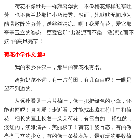
荷花不像牡丹一样雍容华贵，不像梅花那样迎寒吐
芳，也不像兰花那样小巧清秀。然而，她默默无闻地为
酷暑散阵阵芬芳，送丝丝清凉。啊！我爱荷花，爱它那
亭亭玉立的姿态，更爱它那“出淤泥而不染，濯清涟而不
妖”的高风亮节！
荷花小学作文 篇4
我的家乡在汉中，那里的荷花很有名。
离奶奶家不远，有一片荷田，有几百亩呢！一眼是
望不到边的。
从远处看见一片片荷叶，像一把把绿色的小伞，还
能避雨呢！真可爱！走近看，才能找出藏在荷叶中和荷
花。细长的茎上长着一朵朵荷花，有雪白的.，粉红的，
淡红的，淡雅清香，美丽极了！荷花千姿百态，有的像
亭亭玉立的少女，有的像一条荷花裙。最好玩的要数荷