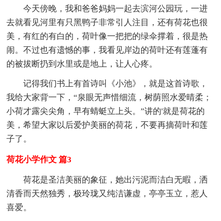
今天傍晚，我和爸爸妈妈一起去滨河公园玩，一进
去就看见河里有只黑鸭子非常引人注目，还有荷花也很
美，有红的有白的，荷叶像一把把的绿伞撑着，很是热
闹。不过也有遗憾的事，我看见岸边的荷叶还有莲蓬有
的被拔断扔到水里或是地上，让人心疼。
记得我们书上有首诗叫《小池》，就是这首诗歌，
我给大家背一下，“泉眼无声惜细流，树荫照水爱晴柔；
小荷才露尖尖角，早有蜻蜓立上头。”讲的'就是荷花的
美，希望大家以后爱护美丽的荷花，不要再摘荷叶和莲
子了。
荷花小学作文 篇3
荷花是圣洁美丽的象征，她出污泥而洁白无暇，洒
清香而天然独秀，极玲珑又纯洁谦虚，亭亭玉立，惹人
喜爱。