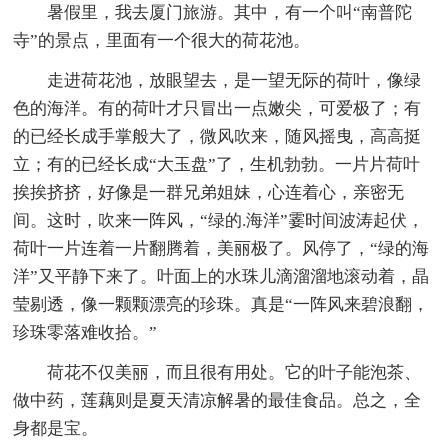
暑假里，我去厦门旅游。其中，有一个叫“南普陀
寺”的景点，里面有一个很大的荷花池。
走进荷花池，放眼望去，是一望无际的荷叶，像绿
色的海洋。有的荷叶才只冒出一点嫩尖，可爱极了；有
的已经长成手掌般大了，微风吹来，随风摇曳，高高挺
立；有的已经长成“大玉盘”了，生机勃勃。一片片荷叶
挨挨挤挤，好像是一群兄弟姐妹，心连着心，亲密无
间。这时，吹来一阵风，“绿的.海洋”霎时间波涛起伏，
荷叶一片连着一片翻腾着，美丽极了。风停了，“绿的海
洋”又平静下来了。叶面上的水珠儿滴溜溜地滚动着，晶
莹剔透，像一颗颗漂亮的珍珠。真是“一阵风来碧浪翻，
珍珠零落难收拾。”
荷花不仅美丽，而且很有用处。它的叶子能泡茶、
做中药，莲藕则是夏天清凉解暑的最佳食品。总之，全
身都是宝。