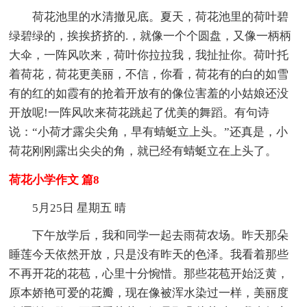
荷花池里的水清撤见底。夏天，荷花池里的荷叶碧
绿碧绿的，挨挨挤挤的.，就像一个个圆盘，又像一柄柄
大伞，一阵风吹来，荷叶你拉拉我，我扯扯你。荷叶托
着荷花，荷花更美丽，不信，你看，荷花有的白的如雪
有的红的如霞有的抢着开放有的像位害羞的小姑娘还没
开放呢!一阵风吹来荷花跳起了优美的舞蹈。有句诗
说：“小荷才露尖尖角，早有蜻蜓立上头。”还真是，小
荷花刚刚露出尖尖的角，就已经有蜻蜓立在上头了。
荷花小学作文 篇8
5月25日 星期五 晴
下午放学后，我和同学一起去雨荷农场。昨天那朵
睡莲今天依然开放，只是没有昨天的色泽。我看着那些
不再开花的花苞，心里十分惋惜。那些花苞开始泛黄，
原本娇艳可爱的花瓣，现在像被浑水染过一样，美丽度