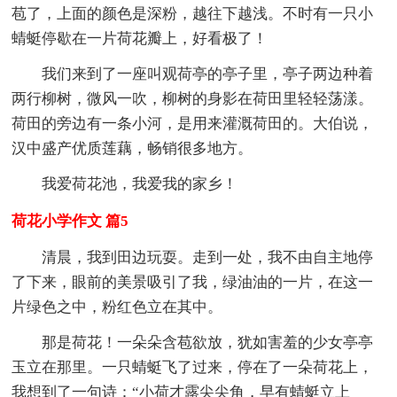
苞了，上面的颜色是深粉，越往下越浅。不时有一只小
蜻蜓停歇在一片荷花瓣上，好看极了！
我们来到了一座叫观荷亭的亭子里，亭子两边种着
两行柳树，微风一吹，柳树的身影在荷田里轻轻荡漾。
荷田的旁边有一条小河，是用来灌溉荷田的。大伯说，
汉中盛产优质莲藕，畅销很多地方。
我爱荷花池，我爱我的家乡！
荷花小学作文 篇5
清晨，我到田边玩耍。走到一处，我不由自主地停
了下来，眼前的美景吸引了我，绿油油的一片，在这一
片绿色之中，粉红色立在其中。
那是荷花！一朵朵含苞欲放，犹如害羞的少女亭亭
玉立在那里。一只蜻蜓飞了过来，停在了一朵荷花上，
我想到了一句诗：“小荷才露尖尖角，早有蜻蜓立上