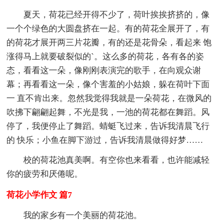
夏天，荷花已经开得不少了，荷叶挨挨挤挤的，像
一个个绿色的大圆盘挤在一起。有的荷花全展开了，有
的荷花才展开两三片花瓣，有的还是花骨朵，看起来 饱
涨得马上就要破裂似的`。这么多的荷花，各有各的姿
态，看看这一朵，像刚刚表演完的歌手，在向观众谢
幕；再看看这一朵，像个害羞的小姑娘，躲在荷叶下面
一 直不肯出来。忽然我觉得我就是一朵荷花，在微风的
吹拂下翩翩起舞，不光是我，一池的荷花都在舞蹈。风
停了，我便停止了舞蹈。蜻蜓飞过来，告诉我清晨飞行
的 快乐；小鱼在脚下游过，告诉我清晨做得好梦……
校的荷花池真美啊。有空你也来看看，也许能减轻
你的疲劳和厌倦呢。
荷花小学作文 篇7
我的家乡有一个美丽的荷花池。