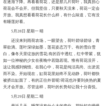
在逐渐下降。再看看荷花，还是那几片荷叶，我真担心
荷花会不会开。但我坚信，只要秋天没来，荷花一定会
开放。我真想看看荷花长什么样，有什么味道，它有没
有睡莲好看。
5月28日 星期一 晴
还没来到雨荷农场，一眼望去，荷叶碧绿碧绿，青
翠欲滴。莲叶深绿如墨，莲花姿态万千。有的雪白雪
白，像冬天里绽放的雪花;有的百中透红，红中带紫，犹
如一位神秘的少女在夜晚中若隐若现。惟有荷花没开，
这让我感到惋惜。在我心中，荷花是纯洁高尚、出淤泥
而不染。开始现在，缸荷花里始终不见动静，荷叶都快
被挤出缸面了，有的正往外冒呢!荷花也许要到炎热的夏
天才会开放。尽管这样，荷叶的长势却让我十分喜悦。
5月29日 星期二 晴
最近几天，睡莲没有什么大的变化。荷叶却在慢慢