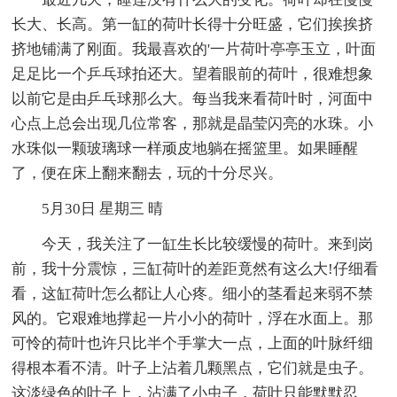
长大、长高。第一缸的荷叶长得十分旺盛，它们挨挨挤
挤地铺满了刚面。我最喜欢的'一片荷叶亭亭玉立，叶面
足足比一个乒乓球拍还大。望着眼前的荷叶，很难想象
以前它是由乒乓球那么大。每当我来看荷叶时，河面中
心点上总会出现几位常客，那就是晶莹闪亮的水珠。小
水珠似一颗玻璃球一样顽皮地躺在摇篮里。如果睡醒
了，便在床上翻来翻去，玩的十分尽兴。
5月30日 星期三 晴
今天，我关注了一缸生长比较缓慢的荷叶。来到岗
前，我十分震惊，三缸荷叶的差距竟然有这么大!仔细看
看，这缸荷叶怎么都让人心疼。细小的茎看起来弱不禁
风的。它艰难地撑起一片小小的荷叶，浮在水面上。那
可怜的荷叶也许只比半个手掌大一点，上面的叶脉纤细
得根本看不清。叶子上沾着几颗黑点，它们就是虫子。
这淡绿色的叶子上，沾满了小虫子，荷叶只能默默忍