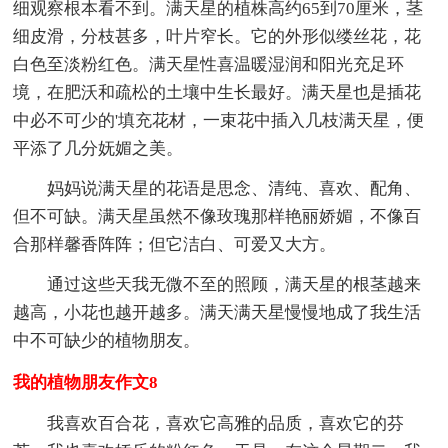
细观察根本看不到。满天星的植株高约65到70厘米，茎
细皮滑，分枝甚多，叶片窄长。它的外形似缕丝花，花
白色至淡粉红色。满天星性喜温暖湿润和阳光充足环
境，在肥沃和疏松的土壤中生长最好。满天星也是插花
中必不可少的'填充花材，一束花中插入几枝满天星，便
平添了几分妩媚之美。
妈妈说满天星的花语是思念、清纯、喜欢、配角、
但不可缺。满天星虽然不像玫瑰那样艳丽娇媚，不像百
合那样馨香阵阵；但它洁白、可爱又大方。
通过这些天我无微不至的照顾，满天星的根茎越来
越高，小花也越开越多。满天满天星慢慢地成了我生活
中不可缺少的植物朋友。
我的植物朋友作文8
我喜欢百合花，喜欢它高雅的品质，喜欢它的芬