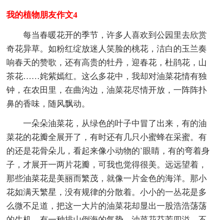
我的植物朋友作文4
每当春暖花开的季节，许多人喜欢到公园里去欣赏
奇花异草。如粉红绽放迷人笑脸的桃花，洁白的玉兰奏
响春天的赞歌，还有高贵的牡丹，迎春花，杜鹃花，山
茶花……姹紫嫣红。这么多花中，我却对油菜花情有独
钟，在农田里，在曲沟边，油菜花尽情开放，一阵阵扑
鼻的香味，随风飘动。
一朵朵油菜花，从绿色的叶子中冒了出来，有的油
菜花的花瓣全展开了，有时还有几只小蜜蜂在采蜜。有
的还是花骨朵儿，看起来像小动物的`眼睛，有的弯着身
子，才展开一两片花瓣，可我也觉得很美。远远望着，
那些油菜花是美丽而繁茂，就像一片金色的海洋。那小
花如满天繁星，没有规律的分散着。小小的一丛花是多
么微不足道，把这一大片的油菜花却显出一股浩浩荡荡
的生机，有一种排山倒海的气势。油菜花芬芳四溢，不