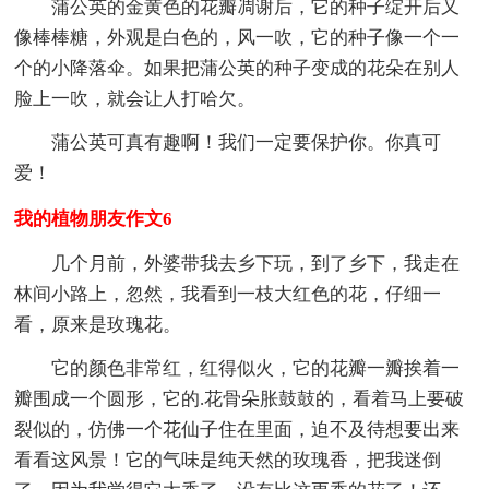
蒲公英的金黄色的花瓣凋谢后，它的种子绽开后又
像棒棒糖，外观是白色的，风一吹，它的种子像一个一
个的小降落伞。如果把蒲公英的种子变成的花朵在别人
脸上一吹，就会让人打哈欠。
蒲公英可真有趣啊！我们一定要保护你。你真可
爱！
我的植物朋友作文6
几个月前，外婆带我去乡下玩，到了乡下，我走在
林间小路上，忽然，我看到一枝大红色的花，仔细一
看，原来是玫瑰花。
它的颜色非常红，红得似火，它的花瓣一瓣挨着一
瓣围成一个圆形，它的.花骨朵胀鼓鼓的，看着马上要破
裂似的，仿佛一个花仙子住在里面，迫不及待想要出来
看看这风景！它的气味是纯天然的玫瑰香，把我迷倒