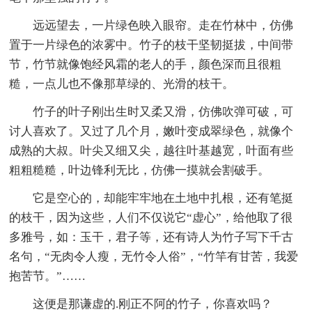
远远望去，一片绿色映入眼帘。走在竹林中，仿佛
置于一片绿色的浓雾中。竹子的枝干坚韧挺拔，中间带
节，竹节就像饱经风霜的老人的手，颜色深而且很粗
糙，一点儿也不像那草绿的、光滑的枝干。
竹子的叶子刚出生时又柔又滑，仿佛吹弹可破，可
讨人喜欢了。又过了几个月，嫩叶变成翠绿色，就像个
成熟的大叔。叶尖又细又尖，越往叶基越宽，叶面有些
粗粗糙糙，叶边锋利无比，仿佛一摸就会割破手。
它是空心的，却能牢牢地在土地中扎根，还有笔挺
的枝干，因为这些，人们不仅说它“虚心”，给他取了很
多雅号，如：玉干，君子等，还有诗人为竹子写下千古
名句，“无肉令人瘦，无竹令人俗”，“竹竿有甘苦，我爱
抱苦节。”……
这便是那谦虚的.刚正不阿的竹子，你喜欢吗？