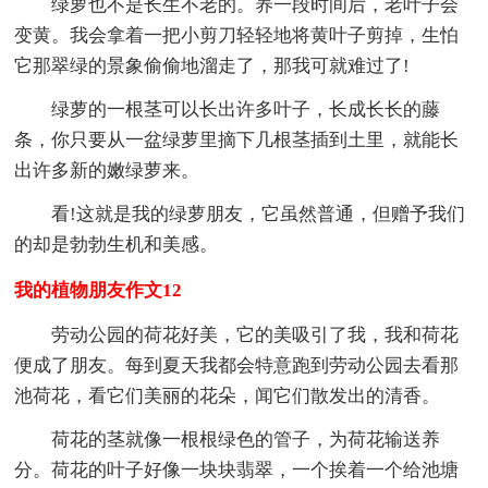
绿萝也不是长生不老的。养一段时间后，老叶子会
变黄。我会拿着一把小剪刀轻轻地将黄叶子剪掉，生怕
它那翠绿的景象偷偷地溜走了，那我可就难过了!
绿萝的一根茎可以长出许多叶子，长成长长的藤
条，你只要从一盆绿萝里摘下几根茎插到土里，就能长
出许多新的嫩绿萝来。
看!这就是我的绿萝朋友，它虽然普通，但赠予我们
的却是勃勃生机和美感。
我的植物朋友作文12
劳动公园的荷花好美，它的美吸引了我，我和荷花
便成了朋友。每到夏天我都会特意跑到劳动公园去看那
池荷花，看它们美丽的花朵，闻它们散发出的清香。
荷花的茎就像一根根绿色的管子，为荷花输送养
分。荷花的叶子好像一块块翡翠，一个挨着一个给池塘