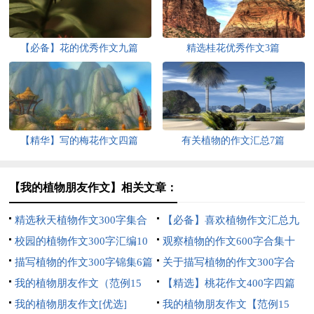
【必备】花的优秀作文九篇
精选桂花优秀作文3篇
【精华】写的梅花作文四篇
有关植物的作文汇总7篇
【我的植物朋友作文】相关文章：
精选秋天植物作文300字集合
【必备】喜欢植物作文汇总九
九篇
校园的植物作文300字汇编10
篇
观察植物的作文600字合集十
篇
描写植物的作文300字锦集6篇
篇
关于描写植物的作文300字合
我的植物朋友作文（范例15
集九篇
【精选】桃花作文400字四篇
篇）
我的植物朋友作文[优选]
我的植物朋友作文【范例15