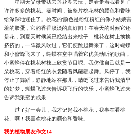
星期天父母带我去莲花湖去玩，走着走着我看见了
许许多多的桃花。霎时间，被整片桃花林的颜色和香味
给深深地迷住了。桃花的'颜色是粉红粉红的像小姑娘害
羞的脸蛋，它的香香淡淡的真好闻！在春天的时候它还
是花，到夏天时候就已经结出来桃子。桃花在树上挨挨
挤挤的，一阵微风吹过，它们便跳起舞来了，这时蝴蝶
和小蜜蜂飞来了，蝴蝶在空中唱着它优美动听的歌曲，
小蜜蜂停在桃花树枝上欣赏节目呢。我仿佛自己就是一
朵桃花，穿着粉红的衣裳随着风翩翩起舞。风停了，我
停止了舞蹈，静静地站在那儿，蜻蜓飞过来告诉我清早
的好梦，蝴蝶飞过来告诉我飞行的快乐，小蜜蜂飞过来
告诉我采蜜的成果……
过了好一会儿，我才记起我不桃花，我事在看桃
花。啊！我喜欢桃花的颜色和香味。
我的植物朋友作文14