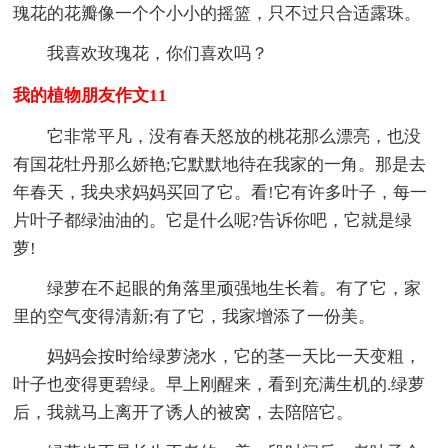
瑰花的花瓣像一个个小小的摇篮，只不过只合适露珠。
我喜欢玫瑰花，你们喜欢吗？
我的植物朋友作文11
它非常平凡，没有春天怒放的桃花那么漂亮，也没
有国花牡丹那么娇艳;它默默地待在我家的一角。那是去
年春天，我央求妈妈买回了它。看!它有许多叶子，每一
片叶子都绿油油的。它是什么呢?告诉你吧，它就是绿
萝!
绿萝在不起眼的角落里顽强地生长着。有了它，家
里的空气变得清新;有了它，我家增添了一份美。
妈妈会按时给绿萝浇水，它的茎一天比一天变粗，
叶子也变得更碧绿。早上刚醒来，看到充满生机的.绿萝
后，我就马上离开了诱人的被窝，去陪陪它。