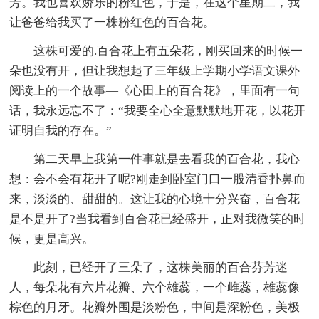
芳。我也喜欢娇乐的粉红色，于是，在这个星期二，我
让爸爸给我买了一株粉红色的百合花。
这株可爱的.百合花上有五朵花，刚买回来的时候一
朵也没有开，但让我想起了三年级上学期小学语文课外
阅读上的一个故事―《心田上的百合花》，里面有一句
话，我永远忘不了：“我要全心全意默默地开花，以花开
证明自我的存在。”
第二天早上我第一件事就是去看我的百合花，我心
想：会不会有花开了呢?刚走到卧室门口一股清香扑鼻而
来，淡淡的、甜甜的。这让我的心境十分兴奋，百合花
是不是开了?当我看到百合花已经盛开，正对我微笑的时
候，更是高兴。
此刻，已经开了三朵了，这株美丽的百合芬芳迷
人，每朵花有六片花瓣、六个雄蕊，一个雌蕊，雄蕊像
棕色的月牙。花瓣外围是淡粉色，中间是深粉色，美极