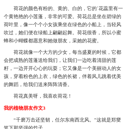
荷花的颜色有粉的、黄的、白的，它的`花蕊里有一
个黄艳艳的小莲蓬，非常的可爱。荷花总是坐在碧绿的
荷叶里，像一个个小女孩乘坐在绿色的小船上，当轻风
吹过，她们便在绿船上翩翩起舞。荷花很香，所以小蜜
蜂和小蝴蝶都愿意和她做朋友，采她的花蜜。
荷花就像一个大方的少女，每当盛夏的时候，它都
会把成熟的莲蓬送给我们，让我们一边吃着清甜的莲
籽，一边开开心心的玩耍；它又像是一个美丽动人的女
孩，穿着粉色的上衣，绿色的长裙，伴着风儿跳着优美
的舞蹈，给我们送来阵阵清香。
荷花真美呀，我喜欢荷花！
我的植物朋友作文3
“千磨万击还坚韧，任尔东南西北风。”这就是郑燮
笔下那坚强的竹子。