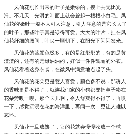
凤仙花刚长出来的叶子是嫩绿的，摸上去无比光
滑。不几天，光滑的叶面上就会耸起一根根小白毛。凤
仙花的'嫩叶一般不大引人注意，引人注意的是它长大了
的叶子，那些叶子真是绿得可爱。大大的叶片，挂在凤
仙花纤细的腰间，叶尖一顺朝下，在阳光下闪闪发光。
凤仙花的茎颜色极多，有的是红彤彤的，有的是黄
澄澄的，还有的是绿油油的，好似一件件靓丽的外衣。
凤仙花看着这身衣裳，在微风中满意地点起了头。
凤仙花的花朵更是惹人喜爱，颜色多不说，那诱人
的香味更是不得了，就连我们家的小狗都要把鼻子凑在
花朵旁嗅一嗅。那个味儿啊，令人舒爽得不得了，再嗅
一下，感觉沉浸在花的海洋里，再闻一次，更让人难以
忘怀。
凤仙花一旦成熟了，它的花就会慢慢收成一个球