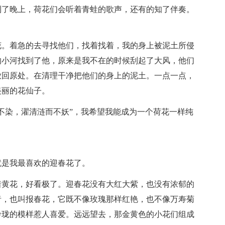
到了晚上，荷花们会听着青蛙的歌声，还有的知了伴奏。
。
花。着急的去寻找他们，找着找着，我的身上被泥土所侵
的小河找到了他，原来是我不在的时候刮起了大风，他们
放回原处。在清理干净把他们的身上的泥土。一点一点，
美丽的花仙子。
不染，濯清涟而不妖”，我希望我能成为一个荷花一样纯
就是我最喜欢的迎春花了。
着黄花，好看极了。迎春花没有大红大紫，也没有浓郁的
者，也叫报春花，它既不像玫瑰那样红艳，也不像万寿菊
玲珑的模样惹人喜爱。远远望去，那金黄色的小花们组成