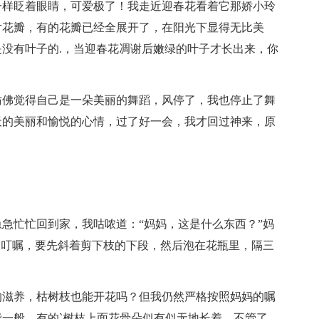
一样眨着眼睛，可爱极了！我走近迎春花看着它那娇小玲
片花瓣，有的花瓣已经全展开了，在阳光下显得无比美
没有叶子的.，当迎春花凋谢后嫩绿的叶子才长出来，你
仿佛觉得自己是一朵美丽的舞蹈，风停了，我也停止了舞
天的美丽和愉悦的心情，过了好一会，我才回过神来，原
急忙忙回到家，我咕哝道：“妈妈，这是什么东西？”妈
三叮嘱，要先斜着剪下枝的下段，然后泡在花瓶里，隔三
的滋养，枯树枝也能开花吗？但我仍然严格按照妈妈的嘱
一般，有的`树枝上面花骨朵似有似无地长着，不管了，