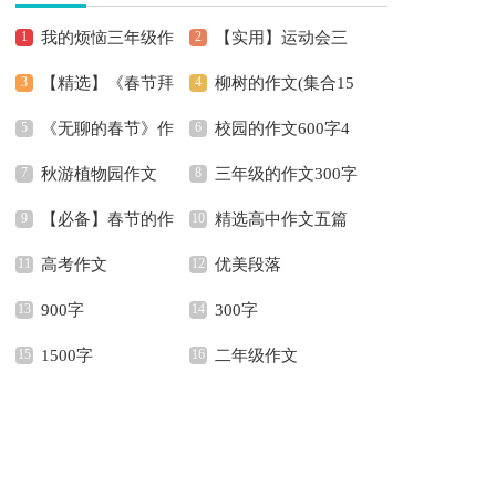
我的烦恼三年级作
【实用】运动会三
【精选】《春节拜
柳树的作文(集合15
文
年级作文四篇
《无聊的春节》作
校园的作文600字4
年》作文600字3篇
篇)
秋游植物园作文
三年级的作文300字
文600字合集5篇
篇
【必备】春节的作
精选高中作文五篇
锦集五篇
高考作文
优美段落
文600字汇总十篇
900字
300字
1500字
二年级作文