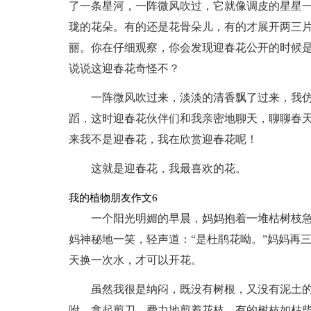
了一条星河，一阵微风吹过，它就像调皮的星星
珑的花朵。有的还是花骨朵儿，有的才展开两三
丽。你在仔细观察，你会发现迎春花公开的时候是
说说这迎春花奇怪不？
一阵微风吹过来，淡淡的清香飘了过来，我
蹈，这时迎春花伙伴们和我亲密地聊天，聊聊春
来我不是迎春花，我在欣赏迎春花呢！
这就是迎春花，我最喜欢的花。
我的植物朋友作文6
一个阳光明媚的早晨，妈妈抱着一堆枯树枝急
妈神秘地一笑，轻声道：“是杜鹃花呦。”妈妈再
天换一次水，才可以开花。
虽然我很是纳闷，既没有树根，又没有泥土
咐，拿起剪刀，费力地剪着花枝，有的树枝如枯柴