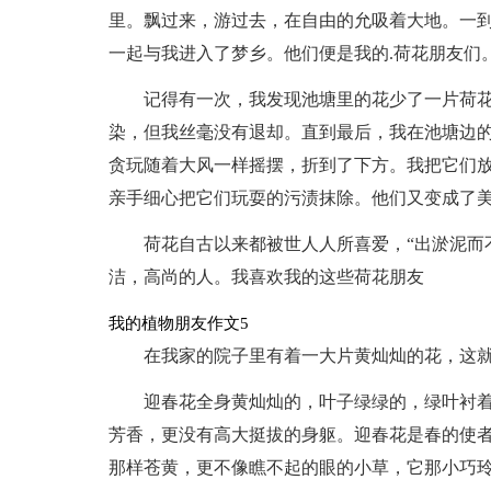
里。飘过来，游过去，在自由的允吸着大地。一
一起与我进入了梦乡。他们便是我的.荷花朋友们
记得有一次，我发现池塘里的花少了一片荷
染，但我丝毫没有退却。直到最后，我在池塘边
贪玩随着大风一样摇摆，折到了下方。我把它们
亲手细心把它们玩耍的污渍抹除。他们又变成了
荷花自古以来都被世人人所喜爱，“出淤泥而
洁，高尚的人。我喜欢我的这些荷花朋友
我的植物朋友作文5
在我家的院子里有着一大片黄灿灿的花，这
迎春花全身黄灿灿的，叶子绿绿的，绿叶衬
芳香，更没有高大挺拔的身躯。迎春花是春的使
那样苍黄，更不像瞧不起的眼的小草，它那小巧