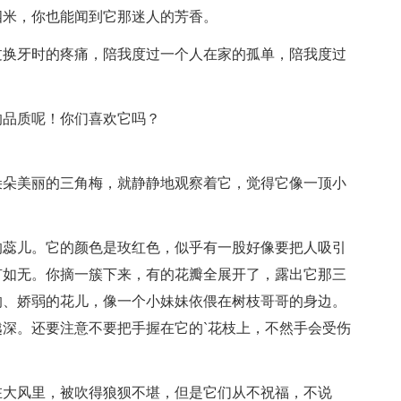
四米，你也能闻到它那迷人的芳香。
过换牙时的疼痛，陪我度过一个人在家的孤单，陪我度过
的品质呢！你们喜欢它吗？
朵朵美丽的三角梅，就静静地观察着它，觉得它像一顶小
的蕊儿。它的颜色是玫红色，似乎有一股好像要把人吸引
有如无。你摘一簇下来，有的花瓣全展开了，露出它那三
的、娇弱的花儿，像一个小妹妹依偎在树枝哥哥的身边。
深。还要注意不要把手握在它的`花枝上，不然手会受伤
在大风里，被吹得狼狈不堪，但是它们从不祝福，不说