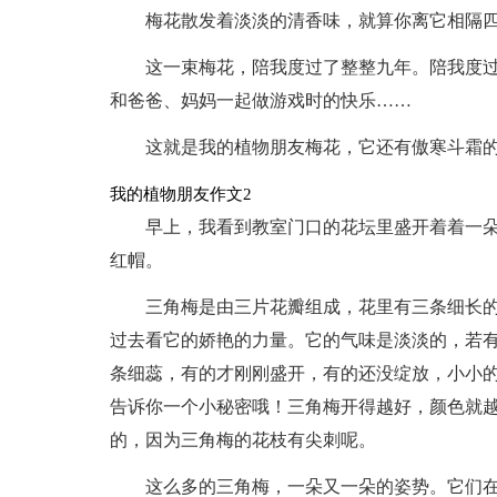
梅花散发着淡淡的清香味，就算你离它相隔
这一束梅花，陪我度过了整整九年。陪我度
和爸爸、妈妈一起做游戏时的快乐……
这就是我的植物朋友梅花，它还有傲寒斗霜
我的植物朋友作文2
早上，我看到教室门口的花坛里盛开着着一
红帽。
三角梅是由三片花瓣组成，花里有三条细长
过去看它的娇艳的力量。它的气味是淡淡的，若
条细蕊，有的才刚刚盛开，有的还没绽放，小小
告诉你一个小秘密哦！三角梅开得越好，颜色就越
的，因为三角梅的花枝有尖刺呢。
这么多的三角梅，一朵又一朵的姿势。它们