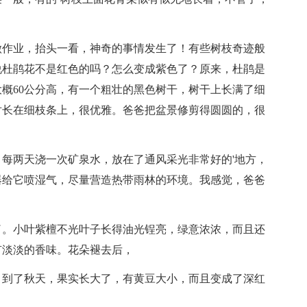
做作业，抬头一看，神奇的事情发生了！有些树枝奇迹般
说杜鹃花不是红色的吗？怎么变成紫色了？原来，杜鹃是
概60公分高，有一个粗壮的黑色树干，树干上长满了细
对长在细枝条上，很优雅。爸爸把盆景修剪得圆圆的，很
每两天浇一次矿泉水，放在了通风采光非常好的'地方，
器给它喷湿气，尽量营造热带雨林的环境。我感觉，爸爸
了。小叶紫檀不光叶子长得油光锃亮，绿意浓浓，而且还
有淡淡的香味。花朵褪去后，
。到了秋天，果实长大了，有黄豆大小，而且变成了深红