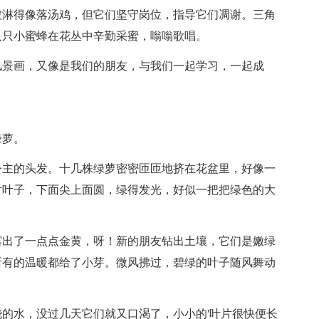
被淋得像落汤鸡，但它们坚守岗位，指导它们凋谢。三角
只只小蜜蜂在花丛中辛勤采蜜，嗡嗡歌唱。
风景画，又像是我们的朋友，与我们一起学习，一起成
绿萝。
公主的头发。十几株绿萝密密匝匝地挤在花盆里，好像一
片叶子，下面尖上面圆，绿得发光，好似一把把绿色的大
露出了一点点金黄，呀！新的朋友钻出土壤，它们是嫩绿
所有的温暖都给了小芽。微风拂过，碧绿的叶子随风舞动
的水，没过几天它们就又口渴了，小小的'叶片很快便长