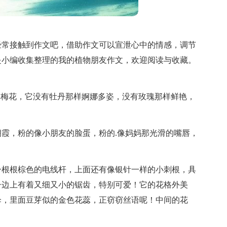
经常接触到作文吧，借助作文可以宣泄心中的情感，调节
是小编收集整理的我的植物朋友作文，欢迎阅读与收藏。
是梅花，它没有牡丹那样婀娜多姿，没有玫瑰那样鲜艳，
霞，粉的像小朋友的脸蛋，粉的.像妈妈那光滑的嘴唇，
一根根棕色的电线杆，上面还有像银针一样的小刺根，具
子边上有着又细又小的锯齿，特别可爱！它的花格外美
伞，里面豆芽似的金色花蕊，正窃窃丝语呢！中间的花