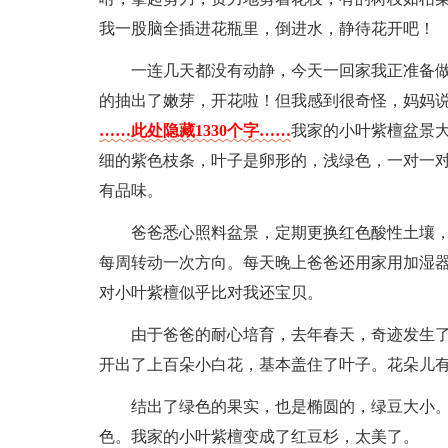
我一股脑全插进花瓶里，倒进水，静待花开吧！
一连几天都没有动静，今天一回家我正准备
的抽出了嫩芽，开花啦！但我感到很奇怪，妈妈
……此处隐藏1330个字……
我家的小叶紫檀盆景大
细的紫色枝条，叶子是卵形的，浅绿色，一对一
有品味。
爸爸悉心照料盆景，定期更换红色酸性土壤，
每周转动一次方向。每天晚上爸爸还用家用加湿
对小叶紫檀似乎比对我还宝贝。
由于爸爸的耐心培育，去年春天，奇迹发生
开出了上百朵小白花，基本盖住了叶子。花朵儿
结出了绿色的果实，也是椭圆的，绿豆大小
色。我家的小叶紫檀变成了红豆杉，太美了。