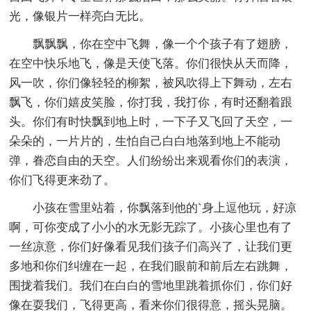
光，像银片一样亮白无比。
飘飘飘，你在空中飞舞，像一个个孩子有了翅膀，
在空中快乐地飞，像是天使飞落。你们很快从天而降，
风一吹，你们像轻轻的柳絮，被风吹得上下舞动，左右
飘飞，你们嬉皮笑脸，你打我，我打你，有时还翻着跟
头。你们有时快飘到地上时，一下子又飞回了天空，一
朵朵的，一片片的，生怕自己白白地落到地上不能动
弹，眷恋自由的天空。人们纷纷出来观看你们的表演，
你们飞得更来劲了。
小孩在雪里站着，你飘落到他的`身上逗他玩，好凉
啊，可你变成了小小的水无影无踪了。小孩心里也有了
一丝凉意，你们好像看见我们孩子们高兴了，让我们更
多地和你们纠缠在一起，在我们眼前和前后左右跳舞，
围拢着我们。我们在白白的雪地里跳着抓你们，你们好
像在耍我们，飞得更高，看来你们很得意，摇头晃脑。