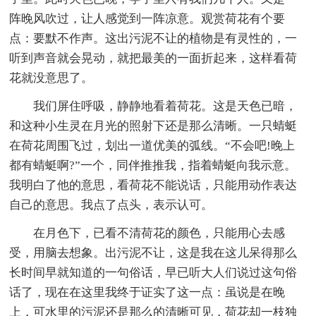
阵晚风吹过，让人感觉到一阵凉意。观赏荷花有个要
点：要默不作声。这出污泥不让的植物是有灵性的，一
听到声音就会晃动，就把最美的一面折起来，这样看荷
花就没意思了。
我们屏住呼吸，静静地看着荷花。这是天色已暗，
和这种小生灵在月光的照射下还是那么清晰。一只蜻蜓
在荷花周围飞过，划出一道优美的弧线。“不会吧!晚上
都有蜻蜓啊?”一个，同伴推推我，指着蜻蜓向我示意。
我明白了他的意思，看荷花不能说话，只能用动作表达
自己的意思。我点了点头，表示认可。
在月色下，已看不清荷花的颜色，只能用心去感
受，用脑去想象。出污泥不让，这是我在这儿呆得那么
长时间早就知道的一句俗话，早已听大人们说过这句俗
话了，现在在这里我终于证实了这一点：虽说是在晚
上，可水里的污泥还是那么的清晰可见，荷花却一枝独