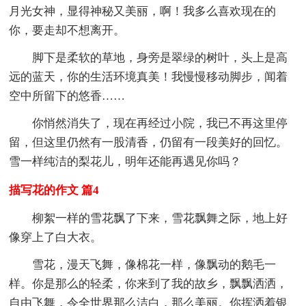
月光女神，显得神秘又美丽，啊！我多么喜欢现在的
你，要走却不想离开。
脚下是柔软的草地，身旁是翠绿的树叶，头上是高
远的蓝天，你的生活环境真美！我慢慢移动脚步，闻着
空中所留下的悠香……
你悄然消失了，现在再经过小院，我已不再这里停
留，但这里仍然有一股清香，仍留有一段美好的回忆。
雪一样纯洁的梨花儿，明年还能再遇见你吗？
描写花的作文 篇4
柳絮一样的雪花飘了下来，雪花飘舞之际，地上好
像穿上了白大衣。
雪花，漫天飞舞，像棉花一样，像飘动的鹅毛一
样。你是那么的轻柔，你来到了我的故乡，飘飘洒洒，
自由飞舞，令全世界那么洁白，那么美丽。你挥洒着银