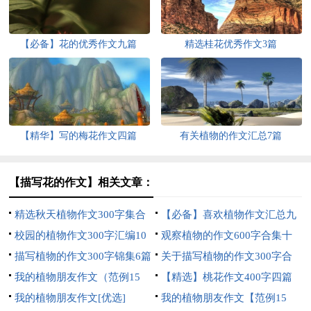
【必备】花的优秀作文九篇
精选桂花优秀作文3篇
【精华】写的梅花作文四篇
有关植物的作文汇总7篇
【描写花的作文】相关文章：
精选秋天植物作文300字集合
【必备】喜欢植物作文汇总九
九篇
校园的植物作文300字汇编10
篇
观察植物的作文600字合集十
篇
描写植物的作文300字锦集6篇
篇
关于描写植物的作文300字合
我的植物朋友作文（范例15
集九篇
【精选】桃花作文400字四篇
篇）
我的植物朋友作文[优选]
我的植物朋友作文【范例15