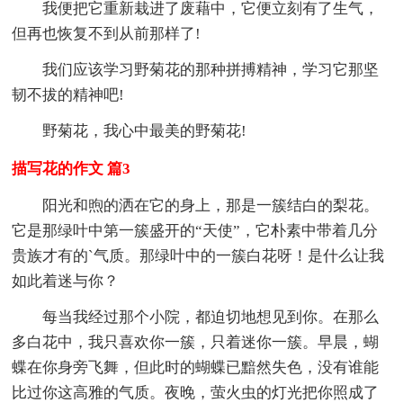
我便把它重新栽进了废藉中，它便立刻有了生气，
但再也恢复不到从前那样了!
我们应该学习野菊花的那种拼搏精神，学习它那坚
韧不拔的精神吧!
野菊花，我心中最美的野菊花!
描写花的作文 篇3
阳光和煦的洒在它的身上，那是一簇结白的梨花。
它是那绿叶中第一簇盛开的“天使”，它朴素中带着几分
贵族才有的`气质。那绿叶中的一簇白花呀！是什么让我
如此着迷与你？
每当我经过那个小院，都迫切地想见到你。在那么
多白花中，我只喜欢你一簇，只着迷你一簇。早晨，蝴
蝶在你身旁飞舞，但此时的蝴蝶已黯然失色，没有谁能
比过你这高雅的气质。夜晚，萤火虫的灯光把你照成了