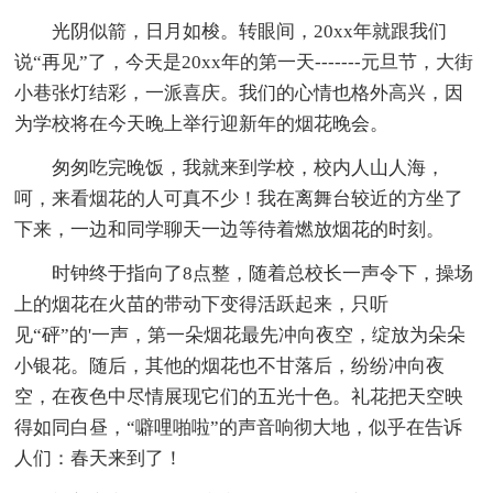
光阴似箭，日月如梭。转眼间，20xx年就跟我们
说“再见”了，今天是20xx年的第一天-------元旦节，大街
小巷张灯结彩，一派喜庆。我们的心情也格外高兴，因
为学校将在今天晚上举行迎新年的烟花晚会。
匆匆吃完晚饭，我就来到学校，校内人山人海，
呵，来看烟花的人可真不少！我在离舞台较近的方坐了
下来，一边和同学聊天一边等待着燃放烟花的时刻。
时钟终于指向了8点整，随着总校长一声令下，操场
上的烟花在火苗的带动下变得活跃起来，只听
见“砰”的'一声，第一朵烟花最先冲向夜空，绽放为朵朵
小银花。随后，其他的烟花也不甘落后，纷纷冲向夜
空，在夜色中尽情展现它们的五光十色。礼花把天空映
得如同白昼，“噼哩啪啦”的声音响彻大地，似乎在告诉
人们：春天来到了！