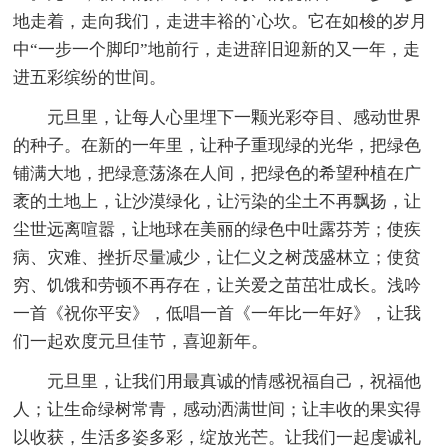
地走着，走向我们，走进丰裕的`心坎。它在如梭的岁月
中“一步一个脚印”地前行，走进辞旧迎新的又一年，走
进五彩缤纷的世间。
元旦里，让每人心里埋下一颗光彩夺目、感动世界
的种子。在新的一年里，让种子重现绿的光华，把绿色
铺满大地，把绿意荡涤在人间，把绿色的希望种植在广
袤的土地上，让沙漠绿化，让污染的尘土不再飘扬，让
尘世远离喧嚣，让地球在美丽的绿色中吐露芬芳；使疾
病、灾难、挫折尽量减少，让仁义之树茂盛林立；使贫
穷、饥饿和劳顿不再存在，让关爱之苗茁壮成长。浅吟
一首《祝你平安》，低唱一首《一年比一年好》，让我
们一起欢度元旦佳节，喜迎新年。
元旦里，让我们用最真诚的情感祝福自己，祝福他
人；让生命绿树常青，感动洒满世间；让丰收的果实得
以收获，生活多姿多彩，绽放光芒。让我们一起虔诚礼