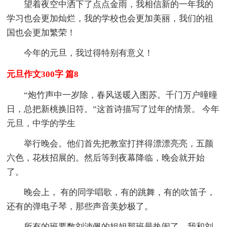
望着夜空中洒下了点点金雨，我相信新的一年我的
学习也会更加灿烂，我的学校也会更加美丽，我们的祖
国也会更加繁荣！
今年的元旦，我过得特别有意义！
元旦作文300字 篇8
“炮竹声中一岁除，春风送暖入图苏。千门万户曈曈
日，总把新桃换旧符。”这首诗描写了过年的情景。 今年
元旦，中学的学生
举行晚会。他们首先把教室打拌得漂漂亮亮，五颜
六色，花枝招展的。然后等到夜幕降临，晚会就开始
了。
晚会上， 有的同学唱歌，有的跳舞，有的吹笛子，
还有的弹电子琴，那些声音美妙极了。
所有的班要数刘沛佩的姐姐那班最热闹了。我和刘