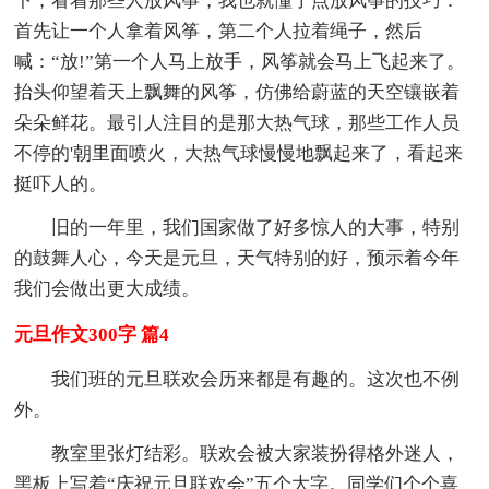
下，看着那些人放风筝，我也就懂了点放风筝的技巧：
首先让一个人拿着风筝，第二个人拉着绳子，然后
喊：“放!”第一个人马上放手，风筝就会马上飞起来了。
抬头仰望着天上飘舞的风筝，仿佛给蔚蓝的天空镶嵌着
朵朵鲜花。最引人注目的是那大热气球，那些工作人员
不停的'朝里面喷火，大热气球慢慢地飘起来了，看起来
挺吓人的。
旧的一年里，我们国家做了好多惊人的大事，特别
的鼓舞人心，今天是元旦，天气特别的好，预示着今年
我们会做出更大成绩。
元旦作文300字 篇4
我们班的元旦联欢会历来都是有趣的。这次也不例
外。
教室里张灯结彩。联欢会被大家装扮得格外迷人，
黑板上写着“庆祝元旦联欢会”五个大字。同学们个个喜