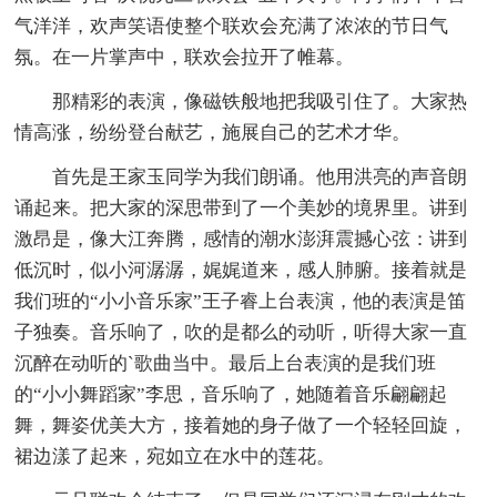
气洋洋，欢声笑语使整个联欢会充满了浓浓的节日气
氛。在一片掌声中，联欢会拉开了帷幕。
那精彩的表演，像磁铁般地把我吸引住了。大家热
情高涨，纷纷登台献艺，施展自己的艺术才华。
首先是王家玉同学为我们朗诵。他用洪亮的声音朗
诵起来。把大家的深思带到了一个美妙的境界里。讲到
激昂是，像大江奔腾，感情的潮水澎湃震撼心弦：讲到
低沉时，似小河潺潺，娓娓道来，感人肺腑。接着就是
我们班的“小小音乐家”王子睿上台表演，他的表演是笛
子独奏。音乐响了，吹的是都么的动听，听得大家一直
沉醉在动听的`歌曲当中。最后上台表演的是我们班
的“小小舞蹈家”李思，音乐响了，她随着音乐翩翩起
舞，舞姿优美大方，接着她的身子做了一个轻轻回旋，
裙边漾了起来，宛如立在水中的莲花。