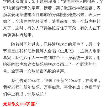
学的乐器表演，架子鼓的.演奏！”随着主持人的报幕，全
班响起雷鸣班的掌声。接着，架子鼓露出神秘面容，表
演者姜瑜章也拖着胖嘟嘟的身体慢慢地走出来。表演开
始了，全班静静地聆听着，随着前奏，第一个鼓声响起
来了，这时，有的人吓得连忙捂住了耳朵，有的人在下
面窃窃私语起来。
随着时间的过去，已接近联欢会的尾声了，最一个
节目是由我和汪徐帆等人合唱《虫儿飞》，主持人刚报
幕完，我们八个人一一走到讲台上，身着统一服装，用
响亮的歌声给这次快乐的联欢会画上了一个圆满的句
号。全班再一次响起雷鸣般的掌声。
我们告别20xx年，迎来了全新的20xx年，在这里，
我祝老师们新年快乐、万事如意、事业有成！也祝同学
们学业有成，快乐成长！
元旦作文300字 篇7