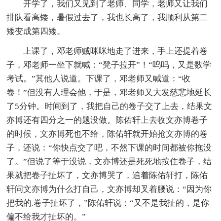
开学了，我们又见到了老师、同学，老师又让我们
排队看高矮，暑假过去了，我也长高了，我顺利从第二
矮变成第四矮。
上课了，邓老师贼咪咪地走了进来，手上还提着卷
子，邓老师一坐下就喊：“凳子拉开”！“呜呜，又是数学
考试。”其他人说道。下课了，邓老师又喊道：“收
卷！”但没有人理会他，于是，邓老师又大发慈悲地延长
了5分钟。时间到了，我把自己的卷子交了上去，结果文
亦博还有四分之一的题没做。陈佑轩上去收文亦博卷子
的时候，文亦博死也不给，陈佑轩就开始抢文亦博的卷
子，还说：“你快点交了吧，不然下课的时间都被你拖没
了。”但说了等于没说，文亦博还是死死地按住卷子，结
果就把卷子扯坏了，文亦博哭了，追着陈佑轩打，陈佑
轩问文亦博为什么打自己，文亦博却叉着腰说：“因为你
把我的.卷子扯坏了，”陈佑轩说：“又不是我扯的，是你
偏不给我才扯坏的。”