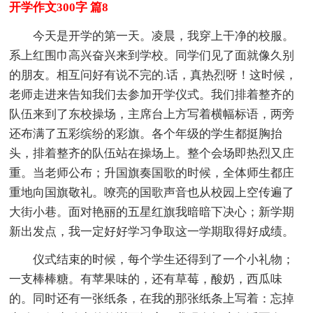
开学作文300字 篇8
今天是开学的第一天。凌晨，我穿上干净的校服。
系上红围巾高兴奋兴来到学校。同学们见了面就像久别
的朋友。相互问好有说不完的.话，真热烈呀！这时候，
老师走进来告知我们去参加开学仪式。我们排着整齐的
队伍来到了东校操场，主席台上方写着横幅标语，两旁
还布满了五彩缤纷的彩旗。各个年级的学生都挺胸抬
头，排着整齐的队伍站在操场上。整个会场即热烈又庄
重。当老师公布；升国旗奏国歌的时候，全体师生都庄
重地向国旗敬礼。嘹亮的国歌声音也从校园上空传遍了
大街小巷。面对艳丽的五星红旗我暗暗下决心；新学期
新出发点，我一定好好学习争取这一学期取得好成绩。
仪式结束的时候，每个学生还得到了一个小礼物；
一支棒棒糖。有苹果味的，还有草莓，酸奶，西瓜味
的。同时还有一张纸条，在我的那张纸条上写着：忘掉